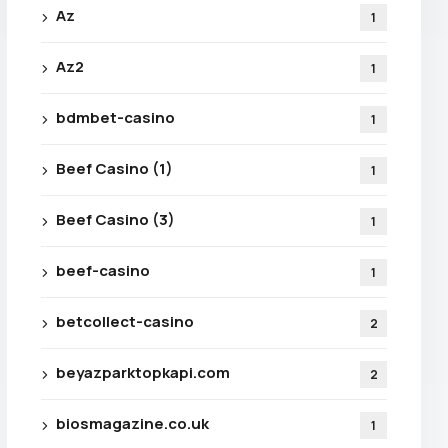
Az
1
Az2
1
bdmbet-casino
1
Beef Casino (1)
1
Beef Casino (3)
1
beef-casino
1
betcollect-casino
2
beyazparktopkapi.com
2
biosmagazine.co.uk
1