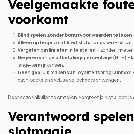
Veelgemaakte foute
voorkomt
Blind spelen zonder bonusvoorwaarden te lezen
Alleen op hoge volatiliteit slots focussen
– dit kan
Vergeten om limieten in te stellen
– zonder limieten
Negeren van de uitbetalingspercentage (RTP)
– k
lange‑termijnkansen.
Geen gebruik maken van loyaliteitsprogramma’s
–
cash‑backs en exclusieve jackpots ontvangen.
Door deze valkuilen te omzeilen, vergroot je niet alleen j
Verantwoord spelen
slotmagie