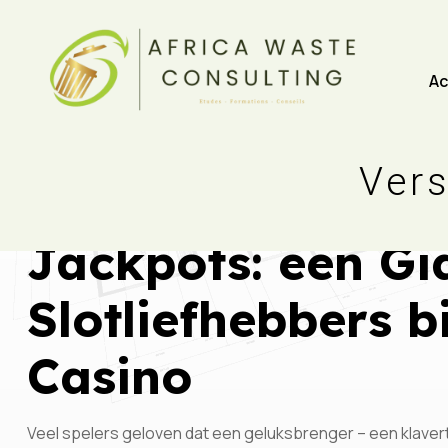
Ac
lamine58
0 Comments
Vers
De Magie van Ge
Jackpots: een Gi
Slotliefhebbers b
Casino
Veel spelers geloven dat een geluksbrenger – een klavert