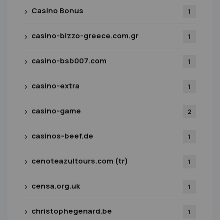
Casino Bonus
1
casino-bizzo-greece.com.gr
1
casino-bsb007.com
1
casino-extra
1
casino-game
2
casinos-beef.de
1
cenoteazultours.com (tr)
1
censa.org.uk
1
christophegenard.be
1