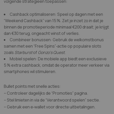
volgende strategieën toepassen:
Cashback optimaliseren: Speel op dagen met een
“Weekend Cashback” van 15 %. Zet je inzet zo in dat je
binnen de promotieperiode minimaal €200 draait; je krijgt
dan €30 terug, ongeacht winst of verlies.
Combineer bonussen: Gebruik de welkomstbonus
samen met een “Free Spins”‑actie op populaire slots
zoals
Starburst
of
Gonzo’s Quest
.
Mobiel spelen: De mobiele app biedt een exclusieve
5 % extra cashback, omdat de operator meer verkeer via
smartphones wil stimuleren.
Bullet points met snelle acties:
– Controleer dagelijks de “Promoties” pagina.
– Stel limieten in via de “Verantwoord spelen” sectie.
– Gebruik een e‑wallet voor directe uitbetalingen.