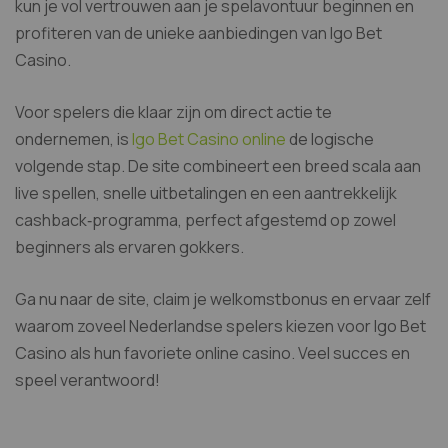
kun je vol vertrouwen aan je spelavontuur beginnen en
profiteren van de unieke aanbiedingen van Igo Bet
Casino.
Voor spelers die klaar zijn om direct actie te
ondernemen, is
Igo Bet Casino online
de logische
volgende stap. De site combineert een breed scala aan
live spellen, snelle uitbetalingen en een aantrekkelijk
cashback‑programma, perfect afgestemd op zowel
beginners als ervaren gokkers.
Ga nu naar de site, claim je welkomstbonus en ervaar zelf
waarom zoveel Nederlandse spelers kiezen voor Igo Bet
Casino als hun favoriete online casino. Veel succes en
speel verantwoord!