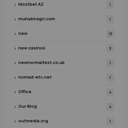
Mostbet AZ
1
muhabiragri.com
1
new
13
new casinos
3
newnormalfest.co.uk
1
nomad-etc.net
1
Office
4
Our Blog
4
outmedia.org
1