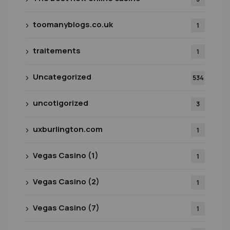
toomanyblogs.co.uk
1
traitements
1
Uncategorized
534
uncotigorized
3
uxburlington.com
1
Vegas Casino (1)
1
Vegas Casino (2)
1
Vegas Casino (7)
1