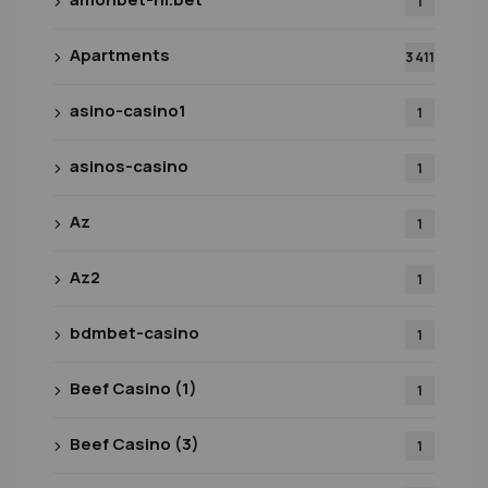
1
Apartments
3 411
asino-casino1
1
asinos-casino
1
Az
1
Az2
1
bdmbet-casino
1
Beef Casino (1)
1
Beef Casino (3)
1