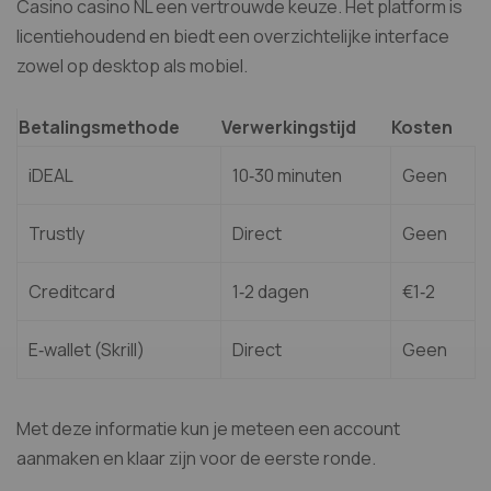
Casino casino NL een vertrouwde keuze. Het platform is
licentiehoudend en biedt een overzichtelijke interface
zowel op desktop als mobiel.
Betalingsmethode
Verwerkingstijd
Kosten
iDEAL
10‑30 minuten
Geen
Trustly
Direct
Geen
Creditcard
1‑2 dagen
€1‑2
E‑wallet (Skrill)
Direct
Geen
Met deze informatie kun je meteen een account
aanmaken en klaar zijn voor de eerste ronde.