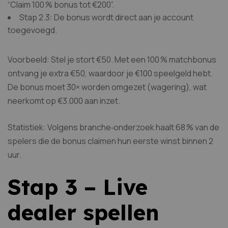
“Claim 100 % bonus tot €200”.
Stap 2.3: De bonus wordt direct aan je account
toegevoegd.
Voorbeeld: Stel je stort €50. Met een 100 % matchbonus
ontvang je extra €50, waardoor je €100 speelgeld hebt.
De bonus moet 30× worden omgezet (wagering), wat
neerkomt op €3.000 aan inzet.
Statistiek: Volgens branche‑onderzoek haalt 68 % van de
spelers die de bonus claimen hun eerste winst binnen 2
uur.
Stap 3 – Live
dealer spellen