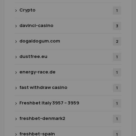
Crypto
1
davinci-casino
3
dogaldogum.com
2
dustfree.eu
1
energy-race.de
1
fast withdraw casino
1
Freshbet Italy 3957 – 3959
1
freshbet-denmark2
1
freshbet-spain
1