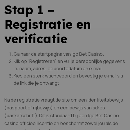
Stap 1 –
Registratie en
verificatie
Ga naar de startpagina van Igo Bet Casino.
Klik op “Registreren” en vul je persoonlijke gegevens
in: naam, adres, geboortedatum en e‑mail.
Kies een sterk wachtwoord en bevestig je e‑mail via
de link die je ontvangt.
Na de registratie vraagt de site om een identiteitsbewijs
(paspoort of rijbewijs) en een bewijs van adres
(bankafschrift). Dit is standaard bij een Igo Bet Casino
casino officieel licentie en beschermt zowel jou als de