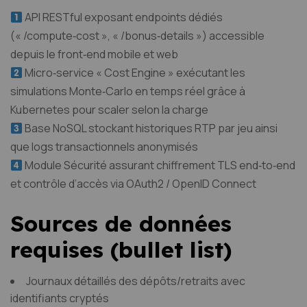
API RESTful exposant endpoints dédiés
(« /compute‑cost », « /bonus‑details ») accessible
depuis le front‑end mobile et web
Micro‑service « Cost Engine » exécutant les
simulations Monte‑Carlo en temps réel grâce à
Kubernetes pour scaler selon la charge
Base NoSQL stockant historiques RTP par jeu ainsi
que logs transactionnels anonymisés
Module Sécurité assurant chiffrement TLS end‑to‑end
et contrôle d’accès via OAuth2 / OpenID Connect
Sources de données
requises (bullet list)
Journaux détaillés des dépôts/retraits avec
identifiants cryptés