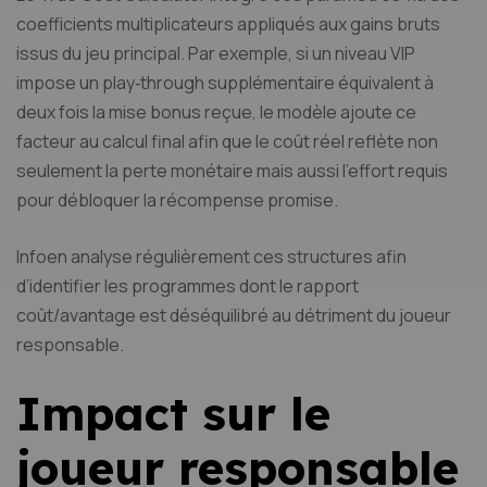
coefficients multiplicateurs appliqués aux gains bruts
issus du jeu principal. Par exemple, si un niveau VIP
impose un play‑through supplémentaire équivalent à
deux fois la mise bonus reçue, le modèle ajoute ce
facteur au calcul final afin que le coût réel reflète non
seulement la perte monétaire mais aussi l’effort requis
pour débloquer la récompense promise.
Infoen analyse régulièrement ces structures afin
d’identifier les programmes dont le rapport
coût/avantage est déséquilibré au détriment du joueur
responsable.
Impact sur le
joueur responsable