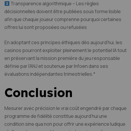
Transparence algorithmique – Les règles
décisionnelles doivent être publiées sous forme lisible
afin que chaque joueur comprenne pourquoi certaines
offres lui sont proposées ou refusées
En adoptant ces principes éthiques dès aujourd’hui, les
casinos pourront exploiter pleinement le potentiel IA tout
en préservant la mission première du jeu responsable
définie par l’ANJ et soutenue par Infoen dans ses
évaluations indépendantes trimestrielles.*
Conclusion
Mesurer avec précision le vrai coût engendré par chaque
programme de fidélité constitue aujourd’hui une
condition sine qua non pour offrir une expérience ludique