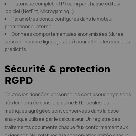
Historique complet RTP fourni par chaque éditeur
logiciel (NetEnt, Microgaming…)
Paramètres bonus configurés dans le moteur
promotionnel interne
Données comportementales anonymisées (durée
session, nombre lignes jouées) pour affiner les modèles
prédictifs
Sécurité & protection
RGPD
Toutes les données personnelles sont pseudonymisées
dès leur entrée dans le pipeline ETL ; seules les
métriques agrégées sont conservées dans la base
analytique utilisée par le calculateur. Un registre des
traitements documente chaque flux conformément aux
exigences ANJ relatives à la conservation limitée dans le