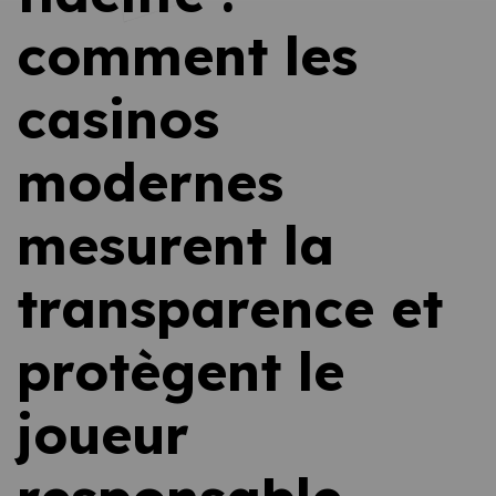
comment les
casinos
modernes
mesurent la
transparence et
protègent le
joueur