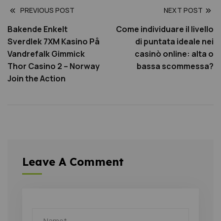
PREVIOUS POST
NEXT POST
Bakende Enkelt
Come individuare il livello
Sverdlek 7XM Kasino På
di puntata ideale nei
Vandrefalk Gimmick
casinò online: alta o
Thor Casino 2 – Norway
bassa scommessa?
Join the Action
Leave A Comment