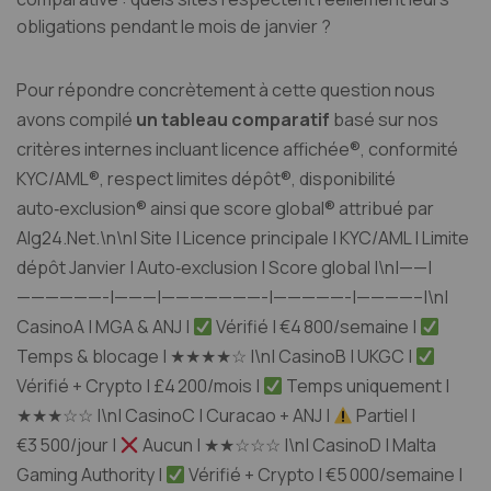
obligations pendant le mois de janvier ?
Pour répondre concrètement à cette question nous
avons compilé
un tableau comparatif
basé sur nos
critères internes incluant licence affichée®, conformité
KYC/AML®, respect limites dépôt®, disponibilité
auto‑exclusion® ainsi que score global® attribué par
Alg24.Net.\n\n| Site | Licence principale | KYC/AML | Limite
dépôt Janvier | Auto‑exclusion | Score global |\n|——|
——————-|———|———————-|—————-|————–|\n|
CasinoA | MGA & ANJ |
Vérifié | €4 800/semaine |
Temps & blocage | ★★★★☆ |\n| CasinoB | UKGC |
Vérifié + Crypto | £4 200/mois |
Temps uniquement |
★★★☆☆ |\n| CasinoC | Curacao + ANJ |
Partiel |
€3 500/jour |
Aucun | ★★☆☆☆ |\n| CasinoD | Malta
Gaming Authority |
Vérifié + Crypto | €5 000/semaine |