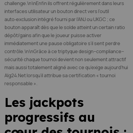
challenge.\n\nEnfin ils offrent régulièrement dans leurs
interfaces utilisateur un bouton direct vers l’outil
auto‑exclusion intégré fourni par l’ANJ ou UKGC ; ce
bouton apparaît dès que le solde atteint un certain ratio
dépôt/gains afin que le joueur puisse activer
immédiatement une pause obligatoire s’il sent perdre
contrôle.\n\nGrâce à ce triptyque design–compliance–
sécurité chaque tournoi devient non seulement attractif
mais aussi totalement aligné avec ce qu’exige aujourd’hui
Alg24.Net lorsqu’il attribue sa certification « tournoi
responsable ».
Les jackpots
progressifs au
cœur des tournois :