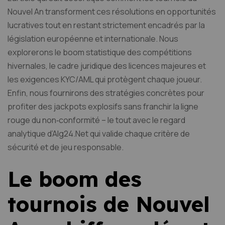
Nouvel An transforment ces résolutions en opportunités
lucratives tout en restant strictement encadrés par la
législation européenne et internationale. Nous
explorerons le boom statistique des compétitions
hivernales, le cadre juridique des licences majeures et
les exigences KYC/AML qui protègent chaque joueur.
Enfin, nous fournirons des stratégies concrètes pour
profiter des jackpots explosifs sans franchir la ligne
rouge du non‑conformité – le tout avec le regard
analytique d’Alg24.Net qui valide chaque critère de
sécurité et de jeu responsable.
Le boom des
tournois de Nouvel