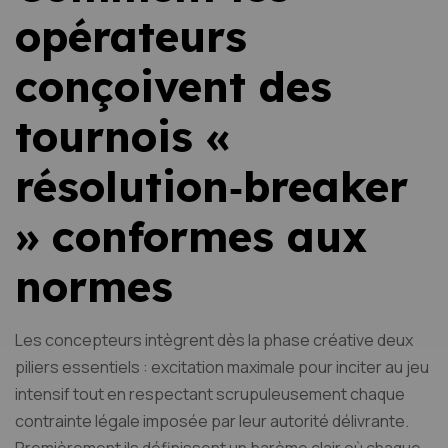
opérateurs
conçoivent des
tournois «
résolution‑breaker
» conformes aux
normes
Les concepteurs intègrent dès la phase créative deux
piliers essentiels : excitation maximale pour inciter au jeu
intensif tout en respectant scrupuleusement chaque
contrainte légale imposée par leur autorité délivrante.