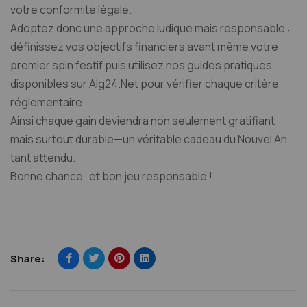
votre conformité légale.
Adoptez donc une approche ludique mais responsable :
définissez vos objectifs financiers avant même votre
premier spin festif puis utilisez nos guides pratiques
disponibles sur Alg24.Net pour vérifier chaque critère
réglementaire.
Ainsi chaque gain deviendra non seulement gratifiant
mais surtout durable—un véritable cadeau du Nouvel An
tant attendu.
Bonne chance…et bon jeu responsable !
Share: