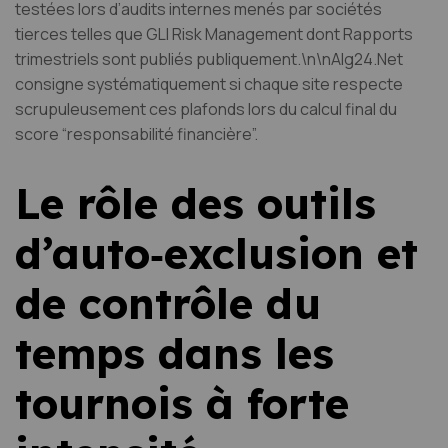
testées lors d’audits internes menés par sociétés
tierces telles que GLI Risk Management dont Rapports
trimestriels sont publiés publiquement.\n\nAlg24.Net
consigne systématiquement si chaque site respecte
scrupuleusement ces plafonds lors du calcul final du
score “responsabilité financière”.
Le rôle des outils
d’auto‑exclusion et
de contrôle du
temps dans les
tournois à forte