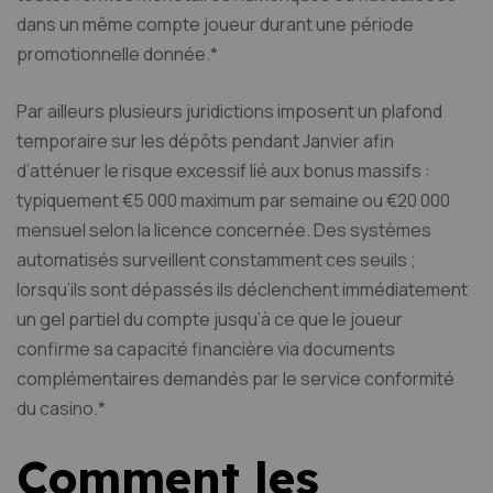
dans un même compte joueur durant une période
promotionnelle donnée.*
Par ailleurs plusieurs juridictions imposent un plafond
temporaire sur les dépôts pendant Janvier afin
d’atténuer le risque excessif lié aux bonus massifs :
typiquement €5 000 maximum par semaine ou €20 000
mensuel selon la licence concernée. Des systèmes
automatisés surveillent constamment ces seuils ;
lorsqu’ils sont dépassés ils déclenchent immédiatement
un gel partiel du compte jusqu’à ce que le joueur
confirme sa capacité financière via documents
complémentaires demandés par le service conformité
du casino.*
Comment les