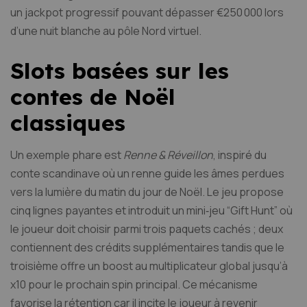
un jackpot progressif pouvant dépasser €250 000 lors
d’une nuit blanche au pôle Nord virtuel.
Slots basées sur les
contes de Noël
classiques
Un exemple phare est
Renne & Réveillon
, inspiré du
conte scandinave où un renne guide les âmes perdues
vers la lumière du matin du jour de Noël. Le jeu propose
cinq lignes payantes et introduit un mini‑jeu “Gift Hunt” où
le joueur doit choisir parmi trois paquets cachés ; deux
contiennent des crédits supplémentaires tandis que le
troisième offre un boost au multiplicateur global jusqu’à
x10 pour le prochain spin principal. Ce mécanisme
favorise la rétention car il incite le joueur à revenir