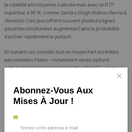
la volatilité est moyenne à élevée mais avec un RTP
supérieur à 96 %, comme
Santa’s Sleigh Ride
ou
Renne &
Réveillon
. Ces jeux offrent souvent plusieurs lignes
payantes simultanées augmentant ainsi la probabilité
d’activer rapidement le jackpot.
En suivant ces conseils tout en respectant les limites
personnelles fixées – notamment via les options
auto‑exclusion proposées par Httpssfam.Eu – vous
augmentez vos chances non seulement de décrocher
un gain important mais aussi d’apprécier pleinement
Abonnez-Vous Aux
l’expérience ludique sans excès.
Mises À Jour !
VI. Le rôle crucial
des sites