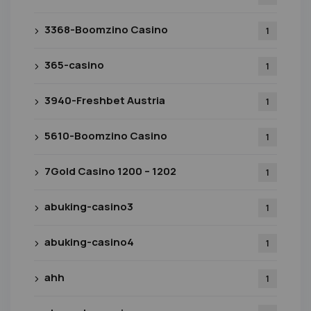
3368-Boomzino Casino
1
365-casino
1
3940-Freshbet Austria
1
5610-Boomzino Casino
1
7Gold Casino 1200 – 1202
1
abuking-casino3
1
abuking-casino4
1
ahh
1