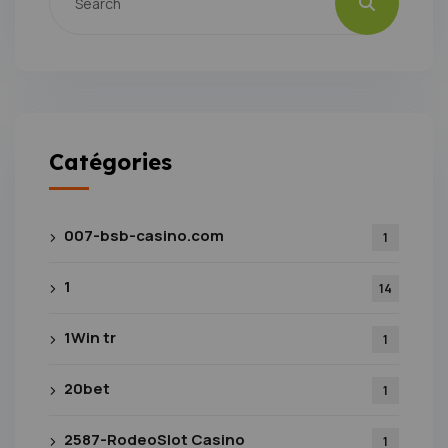
Catégories
007-bsb-casino.com
1
1
14
1Win tr
1
20bet
1
2587-RodeoSlot Casino
1