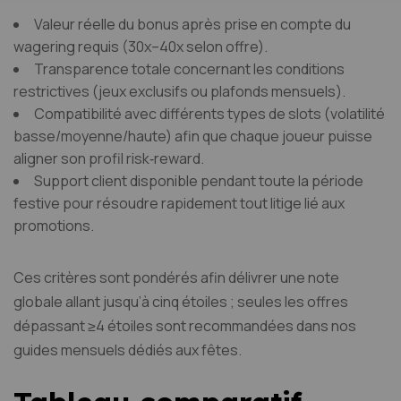
Valeur réelle du bonus après prise en compte du
wagering requis (30x–40x selon offre).
Transparence totale concernant les conditions
restrictives (jeux exclusifs ou plafonds mensuels).
Compatibilité avec différents types de slots (volatilité
basse/moyenne/haute) afin que chaque joueur puisse
aligner son profil risk‑reward.
Support client disponible pendant toute la période
festive pour résoudre rapidement tout litige lié aux
promotions.
Ces critères sont pondérés afin délivrer une note
globale allant jusqu’à cinq étoiles ; seules les offres
dépassant ≥4 étoiles sont recommandées dans nos
guides mensuels dédiés aux fêtes.