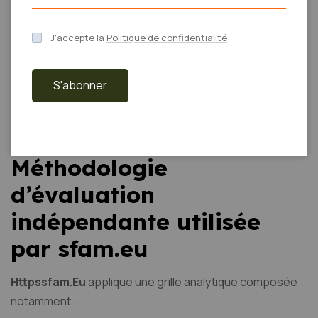
comparatifs
J'accepte la
Politique de confidentialité
comme sfam.eu
dans le choix du
S'abonner
meilleur bonus
Méthodologie
d’évaluation
indépendante utilisée
par sfam.eu
Httpssfam.Eu
applique une grille analytique composée
notamment :