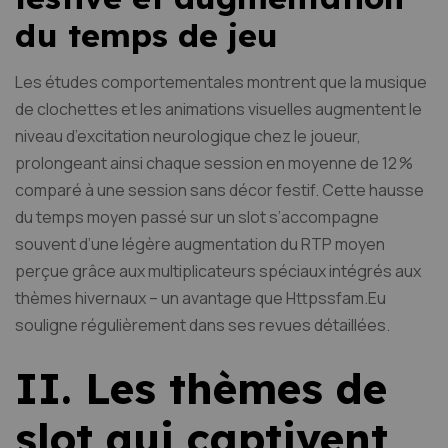
du temps de jeu
Les études comportementales montrent que la musique
de clochettes et les animations visuelles augmentent le
niveau d’excitation neurologique chez le joueur,
prolongeant ainsi chaque session en moyenne de 12 %
comparé à une session sans décor festif. Cette hausse
du temps moyen passé sur un slot s’accompagne
souvent d’une légère augmentation du RTP moyen
perçue grâce aux multiplicateurs spéciaux intégrés aux
thèmes hivernaux – un avantage que Httpssfam.Eu
souligne régulièrement dans ses revues détaillées.
II. Les thèmes de
slot qui captivent