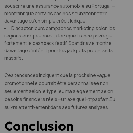
souscrire une assurance automobile au Portugal —
montrant que certains casinos souhaitent offrir
davantage qu’un simple crédit ludique.
D’adapter leurs campagnes marketing selon les
régions européennes ; alors que France privilégie
fortement le cashback festif, Scandinavie montre
davantage d’intérêt pour les jackpots progressifs
massifs.
Ces tendances indiquent que la prochaine vague
promotionnelle pourrait être personnalisée non
seulement selon le type jeu mais également selon
besoins financiers réels—un axe que Httpssfam.Eu
suivra attentivement dans ses futures analyses.
Conclusion