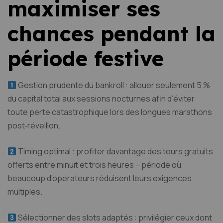
maximiser ses
chances pendant la
période festive
Gestion prudente du bankroll : allouer seulement 5 %
du capital total aux sessions nocturnes afin d’éviter
toute perte catastrophique lors des longues marathons
post‑réveillon.
Timing optimal : profiter davantage des tours gratuits
offerts entre minuit et trois heures – période où
beaucoup d’opérateurs réduisent leurs exigences
multiples.
Sélectionner des slots adaptés : privilégier ceux dont