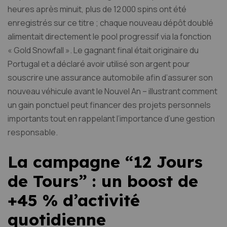
heures après minuit, plus de 12 000 spins ont été
enregistrés sur ce titre ; chaque nouveau dépôt doublé
alimentait directement le pool progressif via la fonction
« Gold Snowfall ». Le gagnant final était originaire du
Portugal et a déclaré avoir utilisé son argent pour
souscrire une assurance automobile afin d’assurer son
nouveau véhicule avant le Nouvel An – illustrant comment
un gain ponctuel peut financer des projets personnels
importants tout en rappelant l’importance d’une gestion
responsable.​
La campagne “12 Jours
de Tours” : un boost de
+45 % d’activité
quotidienne