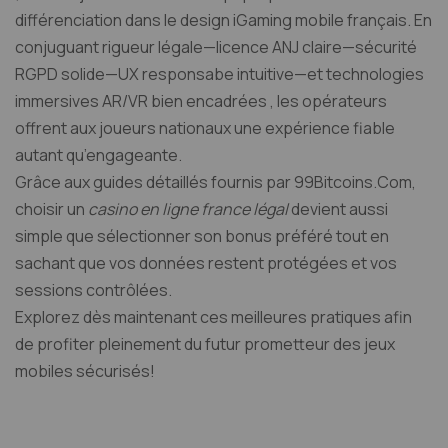
différenciation dans le design iGaming mobile français. En
conjuguant rigueur légale—licence ANJ claire—sécurité
RGPD solide—UX responsabe intuitive—et technologies
immersives AR/VR bien encadrées , les opérateurs
offrent aux joueurs nationaux une expérience fiable
autant qu’engageante.
Grâce aux guides détaillés fournis par 99Bitcoins.Com,
choisir un
casino en ligne france légal
devient aussi
simple que sélectionner son bonus préféré tout en
sachant que vos données restent protégées et vos
sessions contrôlées.
Explorez dès maintenant ces meilleures pratiques afin
de profiter pleinement du futur prometteur des jeux
mobiles sécurisés!