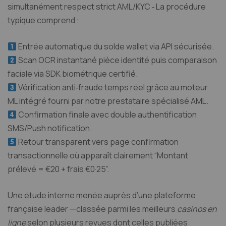
simultanément respect strict AML/KYC ‑ La procédure
typique comprend :
Entrée automatique du solde wallet via API sécurisée.
Scan OCR instantané pièce identité puis comparaison
faciale via SDK biométrique certifié.
Vérification anti‐fraude temps réel grâce au moteur
ML intégré fourni par notre prestataire spécialisé AML.
Confirmation finale avec double authentification
SMS/Push notification.
Retour transparent vers page confirmation
transactionnelle où apparaît clairement “Montant
prélevé = €20 + frais €0·25”.
Une étude interne menée auprès d’une plateforme
française leader —classée parmi les meilleurs
casinos en
ligne
selon plusieurs revues dont celles publiées