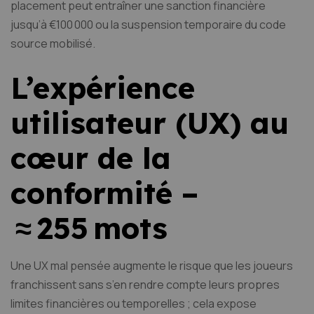
placement peut entraîner une sanction financière
jusqu’à €100 000 ou la suspension temporaire du code
source mobilisé.
L’expérience
utilisateur (UX) au
cœur de la
conformité –
≈ 255 mots
Une UX mal pensée augmente le risque que les joueurs
franchissent sans s’en rendre compte leurs propres
limites financières ou temporelles ; cela expose