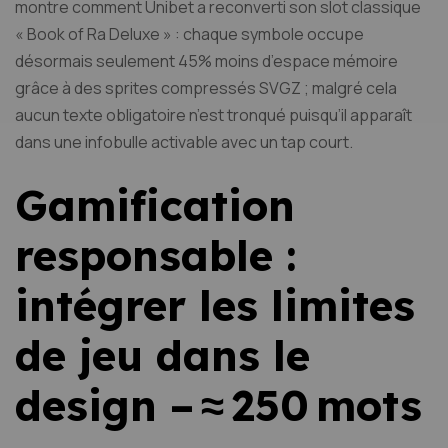
montre comment Unibet a reconverti son slot classique
« Book of Ra Deluxe » : chaque symbole occupe
désormais seulement 45% moins d’espace mémoire
grâce à des sprites compressés SVGZ ; malgré cela
aucun texte obligatoire n’est tronqué puisqu’il apparaît
dans une infobulle activable avec un tap court.
Gamification
responsable :
intégrer les limites
de jeu dans le
design – ≈ 250 mots