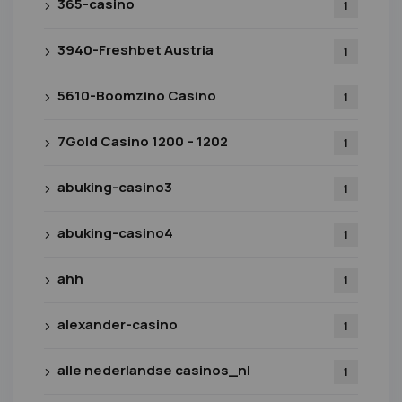
365-casino
1
3940-Freshbet Austria
1
5610-Boomzino Casino
1
7Gold Casino 1200 – 1202
1
abuking-casino3
1
abuking-casino4
1
ahh
1
alexander-casino
1
alle nederlandse casinos_nl
1