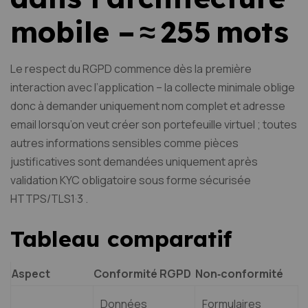
mobile – ≈ 255 mots
Le respect du RGPD commence dès la première
interaction avec l’application – la collecte minimale oblige
donc à demander uniquement nom complet et adresse
email lorsqu’on veut créer son portefeuille virtuel ; toutes
autres informations sensibles comme pièces
justificatives sont demandées uniquement après
validation KYC obligatoire sous forme sécurisée
HTTPS/TLS1·3 .
Tableau comparatif
Aspect
Conformité RGPD
Non‑conformité
Données
Formulaires