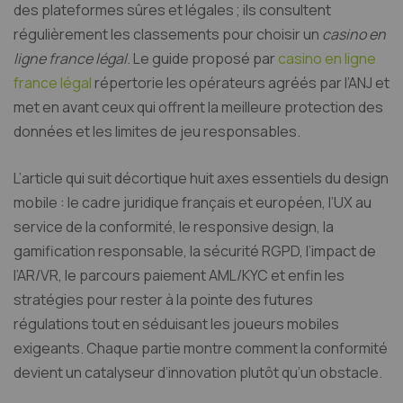
des plateformes sûres et légales ; ils consultent
régulièrement les classements pour choisir un
casino en
ligne france légal
. Le guide proposé par
casino en ligne
france légal
répertorie les opérateurs agréés par l’ANJ et
met en avant ceux qui offrent la meilleure protection des
données et les limites de jeu responsables.
L’article qui suit décortique huit axes essentiels du design
mobile : le cadre juridique français et européen, l’UX au
service de la conformité, le responsive design, la
gamification responsable, la sécurité RGPD, l’impact de
l’AR/VR, le parcours paiement AML/KYC et enfin les
stratégies pour rester à la pointe des futures
régulations tout en séduisant les joueurs mobiles
exigeants. Chaque partie montre comment la conformité
devient un catalyseur d’innovation plutôt qu’un obstacle.