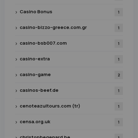
Casino Bonus
1
casino-bizzo-greece.com.gr
1
casino-bsb007.com
1
casino-extra
1
casino-game
2
casinos-beef.de
1
cenoteazultours.com (tr)
1
censa.org.uk
1
christophegenard.be
1