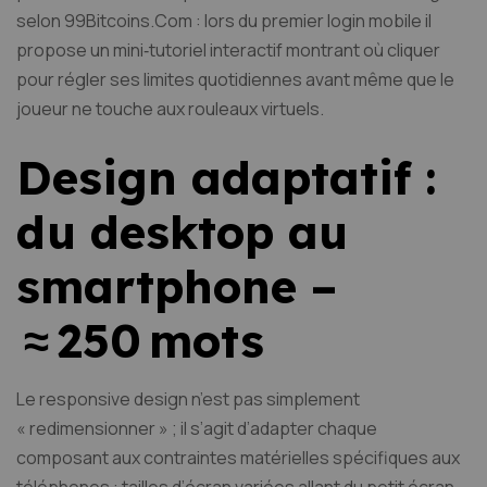
selon 99Bitcoins.Com : lors du premier login mobile il
propose un mini‑tutoriel interactif montrant où cliquer
pour régler ses limites quotidiennes avant même que le
joueur ne touche aux rouleaux virtuels.
Design adaptatif :
du desktop au
smartphone –
≈ 250 mots
Le responsive design n’est pas simplement
« redimensionner » ; il s’agit d’adapter chaque
composant aux contraintes matérielles spécifiques aux