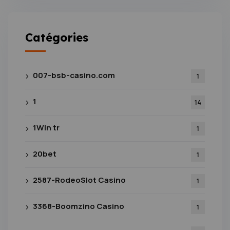
Catégories
007-bsb-casino.com
1
1
14
1Win tr
1
20bet
1
2587-RodeoSlot Casino
1
3368-Boomzino Casino
1