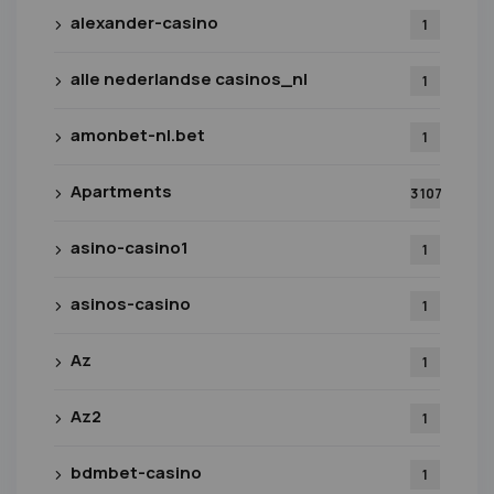
alexander-casino
1
alle nederlandse casinos_nl
1
amonbet-nl.bet
1
Apartments
3 107
asino-casino1
1
asinos-casino
1
Az
1
Az2
1
bdmbet-casino
1