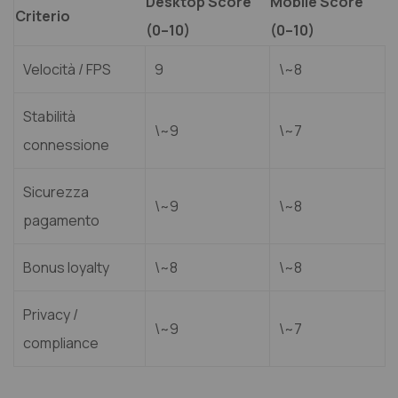
Desktop Score
Mobile Score
Criterio
(0–10)
(0–10)
Velocità / FPS
9
\~8
Stabilità
\~9
\~7
connessione
Sicurezza
\~9
\~8
pagamento
Bonus loyalty
\~8
\~8
Privacy /
\~9
\~7
compliance