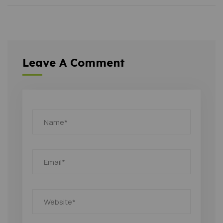
Leave A Comment