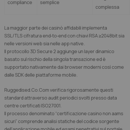
compliance
semplice
complessa
La maggior parte dei casinò affidabili implementa
SSL/TLS cifratura end‑to‑end con chiavi RSA ≥2048bit sia
nelle versioni web sia nelle app native.
Il protocollo 3D Secure 2 aggiunge un layer dinamico
basato sul rischio della singola transazione ed è
supportato nativamente dai browser moderni così come
dalle SDK delle piattaforme mobile.
Ruggedised.Co.Com verifica rigorosamente questi
standard attraverso audit periodici svolti presso data
centre certificati ISO​27001.
Il processo denominato “certificazione casino non aams
sicuri” comprende analisi statiche del codice sorgente
dell’applicazione mobile ed esami penetrativi sul portale