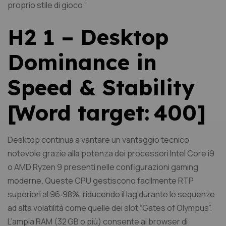
proprio stile di gioco.”
H2 1 – Desktop
Dominance in
Speed & Stability
[Word target: 400]
Desktop continua a vantare un vantaggio tecnico
notevole grazie alla potenza dei processori Intel Core i9
o AMD Ryzen 9 presenti nelle configurazioni gaming
moderne. Queste CPU gestiscono facilmente RTP
superiori al 96‑98%, riducendo il lag durante le sequenze
ad alta volatilità come quelle dei slot “Gates of Olympus”.
L’ampia RAM (32 GB o più) consente ai browser di