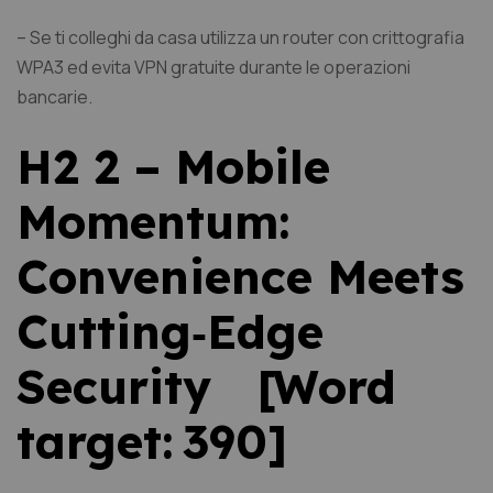
– Se ti colleghi da casa utilizza un router con crittografia
WPA3 ed evita VPN gratuite durante le operazioni
bancarie.
H2 2 – Mobile
Momentum:
Convenience Meets
Cutting‑Edge
Security [Word
target: 390]