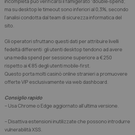
incompleta può verificarsi il famigerato “double‑spend”,
ma su desktop le timeout sono inferiori al 0,3%, secondo
l’analisi condotta dal team di sicurezza informatica del
sito.
Gli operatori sfruttano questi dati per attribuire livelli
fedeltà differenti: gli utenti desktop tendono ad avere
una media spend per sessione superiore a € 250
rispetto ai € 85 degli utenti mobile‑first.
Questo porta molti casinò online stranieri a promuovere
offerte VIP esclusivamente via web dashboard.
Consiglio rapido
– Usa Chrome o Edge aggiornato all’ultima versione.
– Disattiva estensioni inutilizzate che possono introdurre
vulnerabilità XSS.