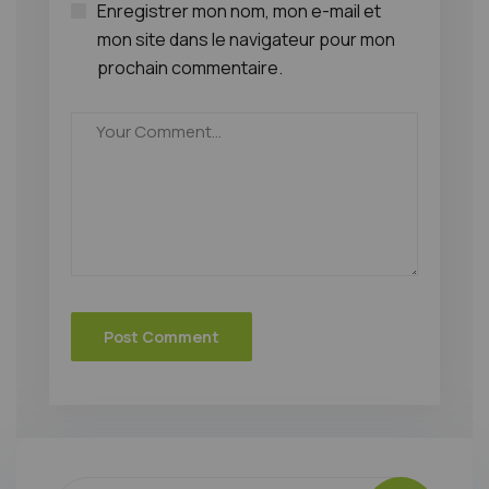
Enregistrer mon nom, mon e-mail et
mon site dans le navigateur pour mon
prochain commentaire.