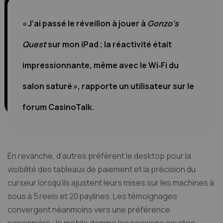
« J’ai passé le réveillon à jouer à
Gonzo’s
Quest
sur mon iPad ; la réactivité était
impressionnante, même avec le Wi‑Fi du
salon saturé », rapporte un utilisateur sur le
forum CasinoTalk.
En revanche, d’autres préfèrent le desktop pour la
visibilité des tableaux de paiement et la précision du
curseur lorsqu’ils ajustent leurs mises sur les machines à
sous à 5 reels et 20 paylines. Les témoignages
convergent néanmoins vers une préférence