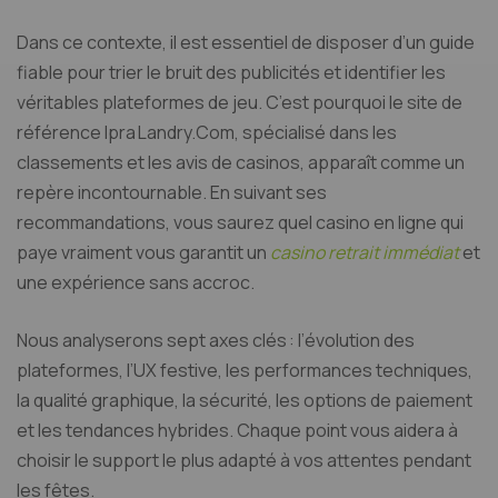
Dans ce contexte, il est essentiel de disposer d’un guide
fiable pour trier le bruit des publicités et identifier les
véritables plateformes de jeu. C’est pourquoi le site de
référence Ipra Landry.Com, spécialisé dans les
classements et les avis de casinos, apparaît comme un
repère incontournable. En suivant ses
recommandations, vous saurez quel casino en ligne qui
paye vraiment vous garantit un
casino retrait immédiat
et
une expérience sans accroc.
Nous analyserons sept axes clés : l’évolution des
plateformes, l’UX festive, les performances techniques,
la qualité graphique, la sécurité, les options de paiement
et les tendances hybrides. Chaque point vous aidera à
choisir le support le plus adapté à vos attentes pendant
les fêtes.