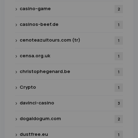
casino-game
2
casinos-beef.de
1
cenoteazultours.com (tr)
1
censa.org.uk
1
christophegenard.be
1
Crypto
1
davinci-casino
3
dogaldogum.com
2
dustfree.eu
1