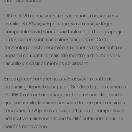
interface épurée.
L’AR et la VR connaissent une adoption croissante sur
mobile.
VR‑Blackjack
propose, via un casque léger
compatible smartphone, une table de jeu holographique
où les cartes sont manipulées par gestes. Cette
technologie reste réservée aux joueurs disposant d’un
appareil compatible, mais elle montre la direction vers
laquelle les casinos mobiles se dirigent.
En ce qui concerne les jeux
live dealer
, la qualité du
streaming dépend du support. Sur desktop, les caméras
HD 1080p offrent une image nette et un son clair, tandis
que sur mobile, la bande passante limitée peut réduire la
résolution à 720p, mais les algorithmes de compression
adaptative maintiennent une fluidité suffisante pour les
soirées de réveillon.