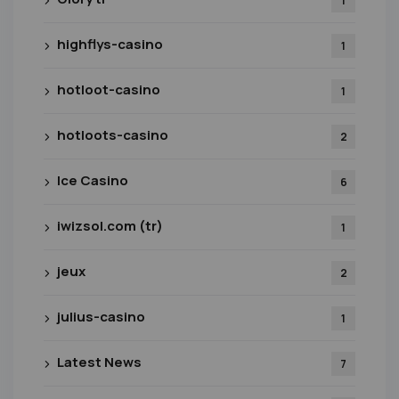
1
highflys-casino
1
hotloot-casino
1
hotloots-casino
2
Ice Casino
6
iwizsol.com (tr)
1
jeux
2
julius-casino
1
Latest News
7