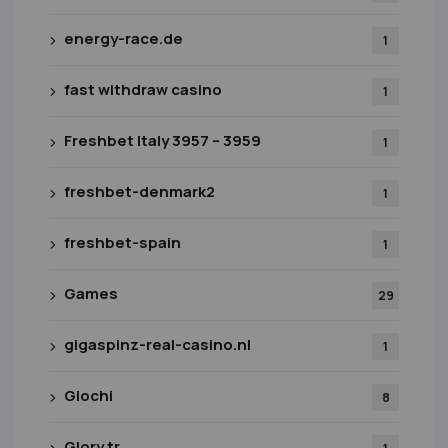
energy-race.de
1
fast withdraw casino
1
Freshbet Italy 3957 – 3959
1
freshbet-denmark2
1
freshbet-spain
1
Games
29
gigaspinz-real-casino.nl
1
Giochi
8
Glory tr