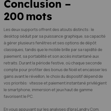
Conclusion –
200 mots
Les deux supports offrent des atouts distincts : le
desktop séduit par sa puissance graphique, sa capacité
à gérer plusieurs fenêtres et ses options de dépôt
classiques, tandis que le mobile brille par sa rapidité de
paiement, sa portabilité et son accès instantané aux
retraits. Durant la période festive, où chaque seconde
compte pour profiter des bonus de Noël et encaisser les
gains avant le réveillon, le choix du dispositif dépend de
vos priorités : vitesse et paiement instantané privilégient
le smartphone, immersion et jeux haut de gamme
favorisent le PC.
En vous appuyant sur les analyses d’Ipra Landry.Com,