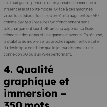
Le cloud gaming, encore embryonnaire, commence à
influencer la stabilité mobile. Grâce à des machines
virtuelles dédiées, les titres en réalité augmentée (AR)
comme
Santa’s Treasure Hunt
fonctionnent sans
téléchargement lourd, offrant une expérience fluide
même sur des appareils de gamme moyenne. En résumé,
la stabilité du mobile se rapproche rapidement de celle
du desktop, à condition que le joueur dispose d’une
connexion 5G ou d’un Wi‑Fi performant.
4. Qualité
graphique et
immersion –
350 mots