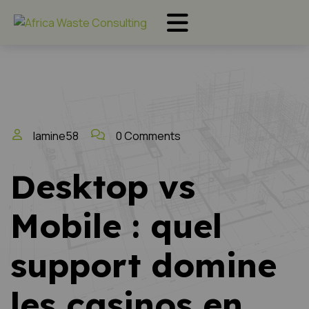
lamine58
0 Comments
Desktop vs
Mobile : quel
support domine
les casinos en