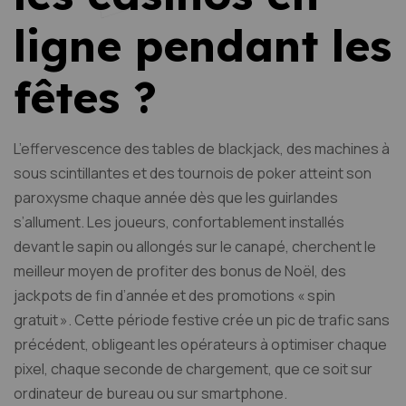
ligne pendant les
fêtes ?
L’effervescence des tables de blackjack, des machines à
sous scintillantes et des tournois de poker atteint son
paroxysme chaque année dès que les guirlandes
s’allument. Les joueurs, confortablement installés
devant le sapin ou allongés sur le canapé, cherchent le
meilleur moyen de profiter des bonus de Noël, des
jackpots de fin d’année et des promotions « spin
gratuit ». Cette période festive crée un pic de trafic sans
précédent, obligeant les opérateurs à optimiser chaque
pixel, chaque seconde de chargement, que ce soit sur
ordinateur de bureau ou sur smartphone.