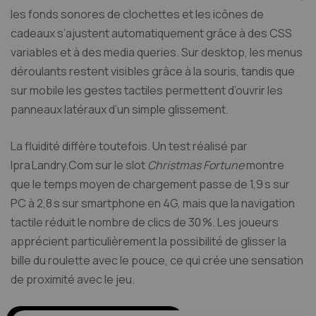
les fonds sonores de clochettes et les icônes de
cadeaux s’ajustent automatiquement grâce à des CSS
variables et à des media queries. Sur desktop, les menus
déroulants restent visibles grâce à la souris, tandis que
sur mobile les gestes tactiles permettent d’ouvrir les
panneaux latéraux d’un simple glissement.
La fluidité diffère toutefois. Un test réalisé par
Ipra Landry.Com sur le slot
Christmas Fortune
montre
que le temps moyen de chargement passe de 1,9 s sur
PC à 2,8 s sur smartphone en 4G, mais que la navigation
tactile réduit le nombre de clics de 30 %. Les joueurs
apprécient particulièrement la possibilité de glisser la
bille du roulette avec le pouce, ce qui crée une sensation
de proximité avec le jeu.