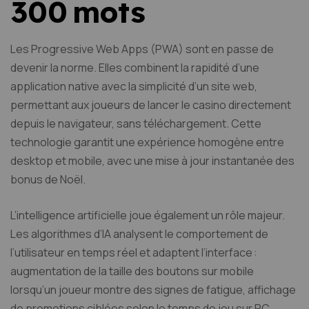
300 mots
Les Progressive Web Apps (PWA) sont en passe de
devenir la norme. Elles combinent la rapidité d’une
application native avec la simplicité d’un site web,
permettant aux joueurs de lancer le casino directement
depuis le navigateur, sans téléchargement. Cette
technologie garantit une expérience homogène entre
desktop et mobile, avec une mise à jour instantanée des
bonus de Noël.
L’intelligence artificielle joue également un rôle majeur.
Les algorithmes d’IA analysent le comportement de
l’utilisateur en temps réel et adaptent l’interface :
augmentation de la taille des boutons sur mobile
lorsqu’un joueur montre des signes de fatigue, affichage
de promotions ciblées selon le temps de jeu sur PC.