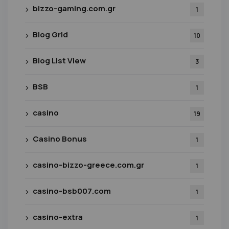
bizzo-gaming.com.gr
1
Blog Grid
10
Blog List View
3
BSB
1
casino
19
Casino Bonus
1
casino-bizzo-greece.com.gr
1
casino-bsb007.com
1
casino-extra
1