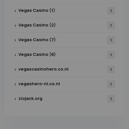
Vegas Casino (1)
1
Vegas Casino (2)
1
Vegas Casino (7)
1
Vegas Casino (8)
1
vegascasinohero.co.nl
1
vegashero-nl.co.nl
1
ziojack.org
1