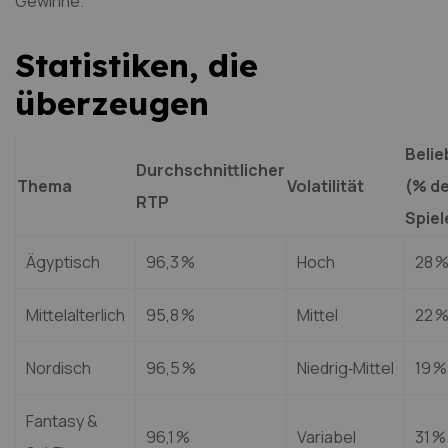
Gewinne.
Statistiken, die
überzeugen
Belie
Durchschnittlicher
Thema
Volatilität
(% d
RTP
Spiel
Ägyptisch
96,3 %
Hoch
28 
Mittelalterlich
95,8 %
Mittel
22 
Nordisch
96,5 %
Niedrig‑Mittel
19 %
Fantasy &
96,1 %
Variabel
31 %