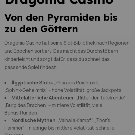
Von den Pyramiden bis
zu den Göttern
Dragonia Casino hat seine Slot‑Bibliothek nach Regionen
und Epochen sortiert. Das macht das Durchstöbern
kinderleicht und sorgt dafür, dass du schnell das
passende Spiel findest.
Ägyptische Slots
: „Pharao’s Reichtum“,
„Sphinx‑Geheimnis“ – hohe Volatilität, große Jackpots.
Mittelalterliche Abenteuer
: „Ritter der Tafelrunde“,
„Burg des Drachen“ – mittlere Volatilität, viele
Bonus‑Runden.
Nordische Mythen
: „Valhalla‑Kampf“, „Thor’s
Hammer“ – niedrige bis mittlere Volatilität, schnelle