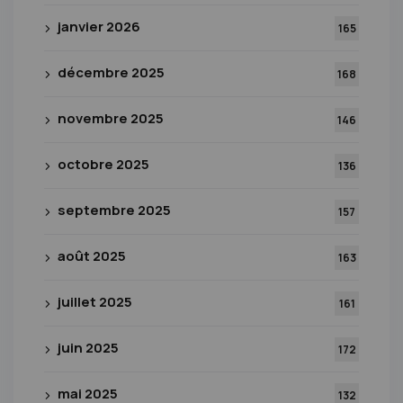
janvier 2026
165
décembre 2025
168
novembre 2025
146
octobre 2025
136
septembre 2025
157
août 2025
163
juillet 2025
161
juin 2025
172
mai 2025
132