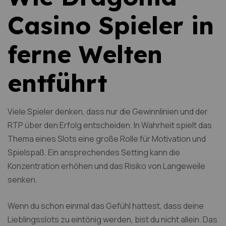
Casino Spieler in
ferne Welten
entführt
Viele Spieler denken, dass nur die Gewinnlinien und der
RTP über den Erfolg entscheiden. In Wahrheit spielt das
Thema eines Slots eine große Rolle für Motivation und
Spielspaß. Ein ansprechendes Setting kann die
Konzentration erhöhen und das Risiko von Langeweile
senken.
Wenn du schon einmal das Gefühl hattest, dass deine
Lieblingsslots zu eintönig werden, bist du nicht allein. Das