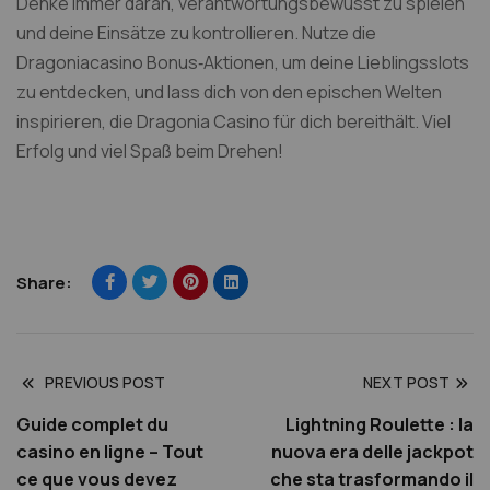
Denke immer daran, verantwortungsbewusst zu spielen
und deine Einsätze zu kontrollieren. Nutze die
Dragoniacasino Bonus‑Aktionen, um deine Lieblingsslots
zu entdecken, und lass dich von den epischen Welten
inspirieren, die Dragonia Casino für dich bereithält. Viel
Erfolg und viel Spaß beim Drehen!
Share:
PREVIOUS POST
NEXT POST
Guide complet du
Lightning Roulette : la
casino en ligne – Tout
nuova era delle jackpot
ce que vous devez
che sta trasformando il