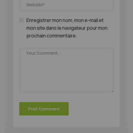
Enregistrer mon nom, mon e-mail et
mon site dans le navigateur pour mon
prochain commentaire.