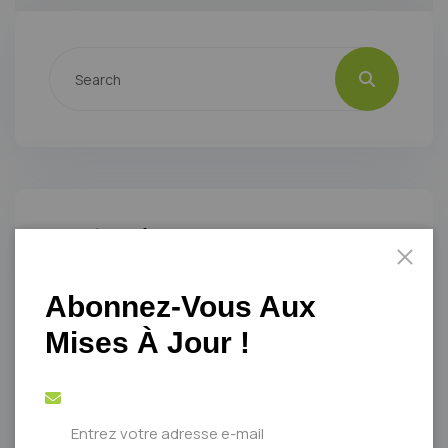
Catégories
Abonnez-Vous Aux
007-bsb-casino.com
1
Mises À Jour !
1
14
1Win tr
1