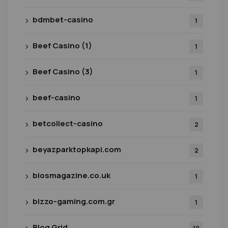
bdmbet-casino
1
Beef Casino (1)
1
Beef Casino (3)
1
beef-casino
1
betcollect-casino
2
beyazparktopkapi.com
2
biosmagazine.co.uk
1
bizzo-gaming.com.gr
1
Blog Grid