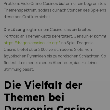
Problem: Viele Online‑Casinos bieten nur ein begrenztes
Themenspektrum, sodass du nach Stunden des Spielens
dieselben Grafiken siehst.
Die Lösung
liegt in einem Casino, das ein breites
Portfolio an Themen‑Slots bereitstellt. Genau hier kommt
https://dragoniacasino-de.org/
ins Spiel. Dragonia
Casino bietet über 2 000 verschiedene Slots, von
ägyptischen Pyramiden bis zu nordischen Schlachten. So
findest du immer ein neues Abenteuer, das zu deiner
Stimmung passt.
Die Vielfalt der
Themen bei
Dragonia Casino