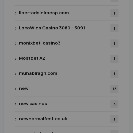
libertadsiniraesp.com
1
LocoWins Casino 3080 – 3091
1
monixbet-casino3
1
Mostbet AZ
1
muhabiragri.com
1
new
13
new casinos
3
newnormalfest.co.uk
1