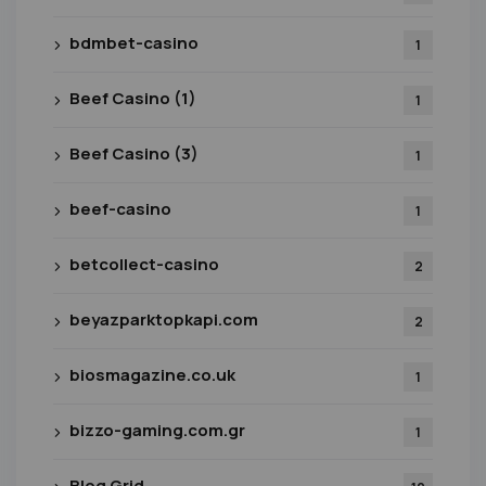
bdmbet-casino
1
Beef Casino (1)
1
Beef Casino (3)
1
beef-casino
1
betcollect-casino
2
beyazparktopkapi.com
2
biosmagazine.co.uk
1
bizzo-gaming.com.gr
1
Blog Grid