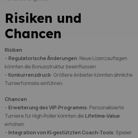
Risiken und
Chancen
Risiken
–
Regulatorische Änderungen
: Neue Lizenzauflagen
könnten die Bonusstruktur beeinflussen.
–
Konkurrenzdruck
: Größere Anbieter könnten ähnliche
Turnierformate einführen.
Chancen
–
Erweiterung des VIP‑Programms
: Personalisierte
Turniere für High‑Roller könnten die
Lifetime‑Value
erhöhen.
–
Integration von KI‑gestützten Coach‑Tools
: Spieler