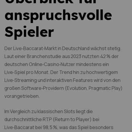
anspruchsvolle
Spieler
Der Live‑Baccarat‑Markt in Deutschland wächst stetig.
Laut einer Branchenstudie aus 2023 nutzten 42 % der
deutschen Online‑Casino‑Nutzer mindestens ein
Live‑Spiel pro Monat. Der Trend hin zu hochwertigem
Live‑Streaming und interaktiven Features wird von den
großen Software‑Providern (Evolution, Pragmatic Play)
vorangetrieben.
Im Vergleich zu klassischen Slots liegt die
durchschnittliche RTP (Return to Player) bei
Live‑Baccarat bei 98,5 %, was das Spiel besonders