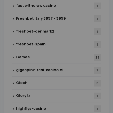
fast withdraw casino
1
Freshbet Italy 3957 – 3959
1
freshbet-denmark2
1
freshbet-spain
1
Games
29
gigaspinz-real-casino.nl
1
Giochi
8
Glory tr
1
highflys-casino
1