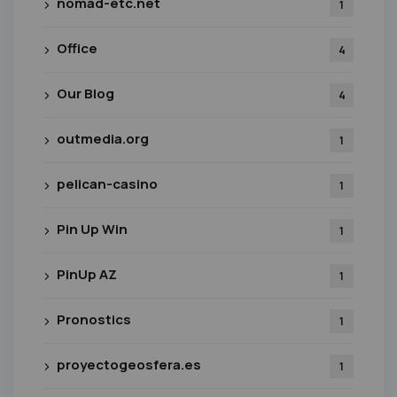
nomad-etc.net
1
Office
4
Our Blog
4
outmedia.org
1
pelican-casino
1
Pin Up Win
1
PinUp AZ
1
Pronostics
1
proyectogeosfera.es
1