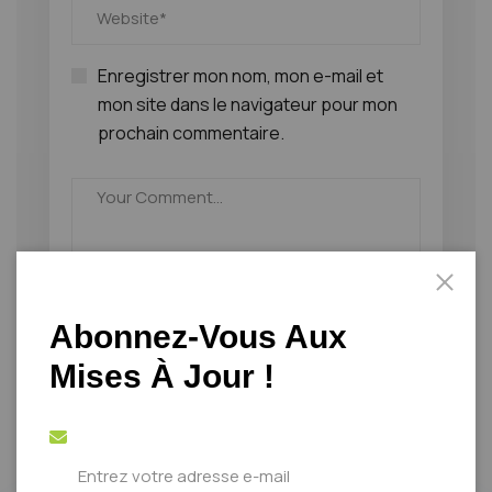
Enregistrer mon nom, mon e-mail et
mon site dans le navigateur pour mon
prochain commentaire.
Abonnez-Vous Aux
Mises À Jour !