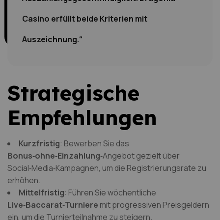
Casino erfüllt beide Kriterien mit
Auszeichnung.“
Strategische
Empfehlungen
Kurzfristig
: Bewerben Sie das
Bonus‑ohne‑Einzahlung
‑Angebot gezielt über
Social‑Media‑Kampagnen, um die Registrierungsrate zu
erhöhen.
Mittelfristig
: Führen Sie wöchentliche
Live‑Baccarat‑Turniere
mit progressiven Preisgeldern
ein, um die Turnierteilnahme zu steigern.