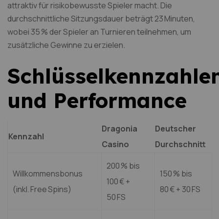
attraktiv für risikobewusste Spieler macht. Die
durchschnittliche Sitzungsdauer beträgt 23 Minuten,
wobei 35 % der Spieler an Turnieren teilnehmen, um
zusätzliche Gewinne zu erzielen.
Schlüsselkennzahle
und Performance
Dragonia
Deutscher
Kennzahl
Casino
Durchschnitt
200 % bis
Willkommensbonus
150 % bis
100 € +
(inkl. Free Spins)
80 € + 30 FS
50 FS