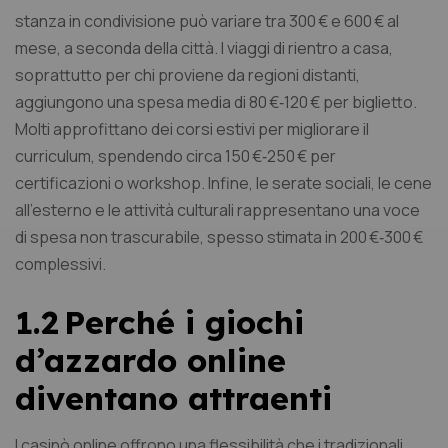
stanza in condivisione può variare tra 300 € e 600 € al
mese, a seconda della città. I viaggi di rientro a casa,
soprattutto per chi proviene da regioni distanti,
aggiungono una spesa media di 80 €‑120 € per biglietto.
Molti approfittano dei corsi estivi per migliorare il
curriculum, spendendo circa 150 €‑250 € per
certificazioni o workshop. Infine, le serate sociali, le cene
all’esterno e le attività culturali rappresentano una voce
di spesa non trascurabile, spesso stimata in 200 €‑300 €
complessivi.
1.2 Perché i giochi
d’azzardo online
diventano attraenti
I casinò online offrono una flessibilità che i tradizionali