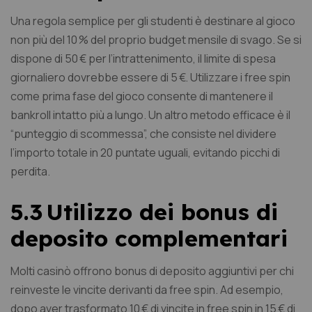
Una regola semplice per gli studenti è destinare al gioco
non più del 10 % del proprio budget mensile di svago. Se si
dispone di 50 € per l’intrattenimento, il limite di spesa
giornaliero dovrebbe essere di 5 €. Utilizzare i free spin
come prima fase del gioco consente di mantenere il
bankroll intatto più a lungo. Un altro metodo efficace è il
“punteggio di scommessa”, che consiste nel dividere
l’importo totale in 20 puntate uguali, evitando picchi di
perdita.
5.3 Utilizzo dei bonus di
deposito complementari
Molti casinò offrono bonus di deposito aggiuntivi per chi
reinveste le vincite derivanti da free spin. Ad esempio,
dopo aver trasformato 10 € di vincite in free spin in 15 € di