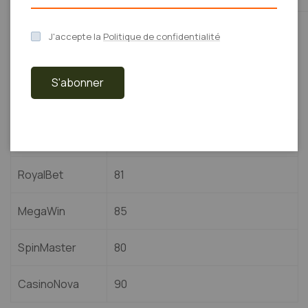
J'accepte la
Politique de confidentialité
4.2 Tabella riassuntiva
con punteggio
S'abonner
Piattaforma
Punteggio totale (max 100)
LuckyStar
88
RoyalBet
81
MegaWin
85
SpinMaster
80
CasinoNova
90