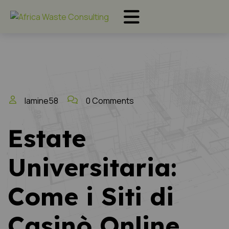
lamine58
0 Comments
Estate
Universitaria:
Come i Siti di
Casinò Online