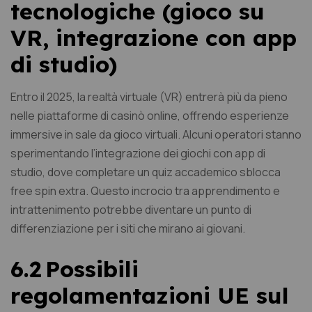
tecnologiche (gioco su
VR, integrazione con app
di studio)
Entro il 2025, la realtà virtuale (VR) entrerà più da pieno
nelle piattaforme di casinò online, offrendo esperienze
immersive in sale da gioco virtuali. Alcuni operatori stanno
sperimentando l’integrazione dei giochi con app di
studio, dove completare un quiz accademico sblocca
free spin extra. Questo incrocio tra apprendimento e
intrattenimento potrebbe diventare un punto di
differenziazione per i siti che mirano ai giovani.
6.2 Possibili
regolamentazioni UE sul