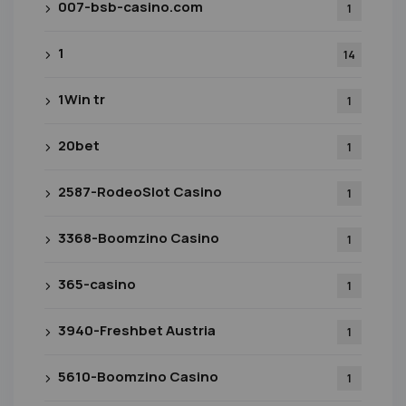
007-bsb-casino.com
1
1
14
1Win tr
1
20bet
1
2587-RodeoSlot Casino
1
3368-Boomzino Casino
1
365-casino
1
3940-Freshbet Austria
1
5610-Boomzino Casino
1