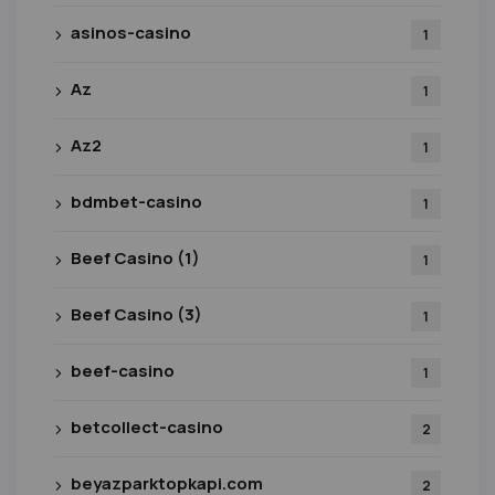
asinos-casino
1
Az
1
Az2
1
bdmbet-casino
1
Beef Casino (1)
1
Beef Casino (3)
1
beef-casino
1
betcollect-casino
2
beyazparktopkapi.com
2