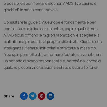
è possibile sperimentare slot non AAMS, live casino e
giochi VR in modo consapevole.
Consultare le guide di Alueurope è fondamentale per
confrontare i migliori casino online, capire quali siti non
AAMS sicuri offrono le migliori promozioni e scegliere la
piattaforma più adatta al proprio stile di vita. Giocare con
intelligenza, fissare limiti chiari e sfruttare al massimo i
free spin permette di trasformare l’estate universitaria in
un periodo di svago responsabile e, perché no, anche di
qualche piccola vincita. Buona estate e buona fortuna!
Share: