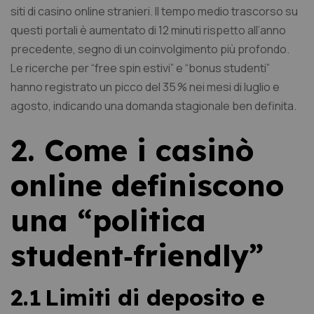
siti di casino online stranieri. Il tempo medio trascorso su
questi portali è aumentato di 12 minuti rispetto all’anno
precedente, segno di un coinvolgimento più profondo.
Le ricerche per “free spin estivi” e “bonus studenti”
hanno registrato un picco del 35 % nei mesi di luglio e
agosto, indicando una domanda stagionale ben definita.
2. Come i casinò
online definiscono
una “politica
student‑friendly”
2.1 Limiti di deposito e