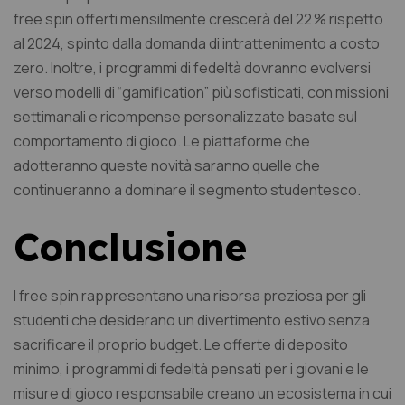
free spin offerti mensilmente crescerà del 22 % rispetto
al 2024, spinto dalla domanda di intrattenimento a costo
zero. Inoltre, i programmi di fedeltà dovranno evolversi
verso modelli di “gamification” più sofisticati, con missioni
settimanali e ricompense personalizzate basate sul
comportamento di gioco. Le piattaforme che
adotteranno queste novità saranno quelle che
continueranno a dominare il segmento studentesco.
Conclusione
I free spin rappresentano una risorsa preziosa per gli
studenti che desiderano un divertimento estivo senza
sacrificare il proprio budget. Le offerte di deposito
minimo, i programmi di fedeltà pensati per i giovani e le
misure di gioco responsabile creano un ecosistema in cui