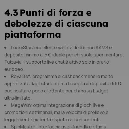
4.3 Punti di forza e
debolezze di ciascuna
piattaforma
LuckyStar: eccellente varietà di slot non AAMS e
deposito minimo di 5 €, ideale per chi vuole sperimentare.
Tuttavia, il supporto live chat è attivo solo in orario
europeo.
RoyalBet: programma di cashback mensile molto
apprezzato dagli studenti, ma la soglia di deposito di 10 €
può risultare poco allettante per chi ha un budget
ultra‑limitato.
MegaWin: ottima integrazione di giochi live e
promozioni settimanali, ma la velocità di prelievo è
leggermente più lenta rispetto ai concorrenti.
SpinMaster: interfaccia user‑friendly e ottima