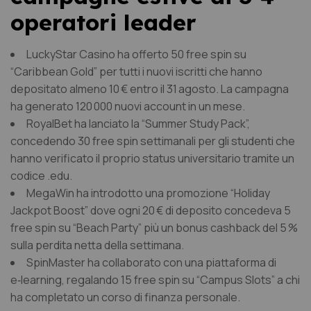
operatori leader
LuckyStar Casino ha offerto 50 free spin su
“Caribbean Gold” per tutti i nuovi iscritti che hanno
depositato almeno 10 € entro il 31 agosto. La campagna
ha generato 120 000 nuovi account in un mese.
RoyalBet ha lanciato la “Summer Study Pack”,
concedendo 30 free spin settimanali per gli studenti che
hanno verificato il proprio status universitario tramite un
codice .edu.
MegaWin ha introdotto una promozione “Holiday
Jackpot Boost” dove ogni 20 € di deposito concedeva 5
free spin su “Beach Party” più un bonus cashback del 5 %
sulla perdita netta della settimana.
SpinMaster ha collaborato con una piattaforma di
e‑learning, regalando 15 free spin su “Campus Slots” a chi
ha completato un corso di finanza personale.