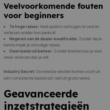
Veelvoorkomende fouten
voor beginners
Te hoge raises:
Veel spelers verhogen te veel en
verliezen sneller hun bankroll.
Negeren van de dealer‑kwalificatie:
Zonder deze
kennis maak je onnodige raises.
Geen bankroll‑beheer:
Zonder limieten kun je snel
meer verliezen dan je wilt.
Industry Secret:
De meeste winsten komen voort uit
een consistente basisinzet, niet uit grote raises.
Geavanceerde
inzetstrategieën