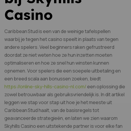
Casino
Caribbean Stud is een van de weinige tafelspellen
waarbij je tegen het casino speelt in plaats van tegen
andere spelers. Veel beginners raken gefrustreerd
doordat ze niet weten hoe ze hun inzetten moeten
optimaliseren en hoe ze snel hun winsten kunnen
opnemen. Voor spelers die een soepele uitbetaling en
een breed scala aan bonussen zoeken, biedt
https://online-sky-hills-casino-nl.com/
een oplossing die
zowel betrouwbaar als gebruiksvriendelijk is. In dit artikel
leggen we stap voor stap uit hoe je het meeste uit
Caribbean Stud haalt, van de basisregels tot
geavanceerde strategieën, en laten we zien waarom
Skyhills Casino een uitstekende partner is voor elke fan