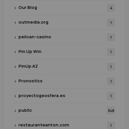
Our Blog
4
outmedia.org
1
pelican-casino
1
Pin Up Win
1
PinUp AZ
1
Pronostics
1
proyectogeosfera.es
1
public
348
restauranteanton.com
1