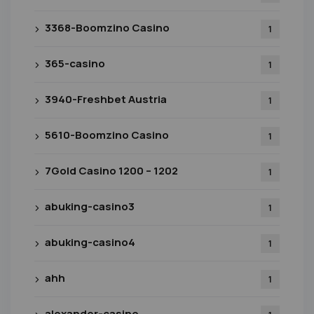
3368-Boomzino Casino
1
365-casino
1
3940-Freshbet Austria
1
5610-Boomzino Casino
1
7Gold Casino 1200 – 1202
1
abuking-casino3
1
abuking-casino4
1
ahh
1
alexander-casino