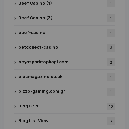
Beef Casino (1)
1
Beef Casino (3)
1
beef-casino
1
betcollect-casino
2
beyazparktopkapi.com
2
biosmagazine.co.uk
1
bizzo-gaming.com.gr
1
Blog Grid
10
Blog List View
3