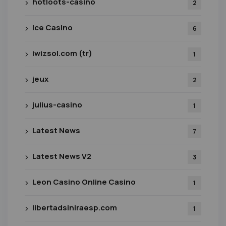
hotloots-casino
2
Ice Casino
6
iwizsol.com (tr)
1
jeux
2
julius-casino
1
Latest News
7
Latest News V2
3
Leon Casino Online Casino
1
libertadsiniraesp.com
1