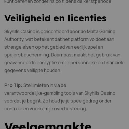
kunt oefenen zonder risico tijdens de kerstperiode.
Veiligheid en licenties
Skyhills Casino is gelicentieerd door de Malta Gaming
Authority, wat betekent dat het platform voldoet aan
strenge eisen op het gebied van eerlijk spel en
spelersbescherming. Daarnaast maakt het gebruik van
geavanceerde encryptie om je persoonlijke en financiële
gegevens veilig te houden.
Pro Tip:
Stel limieten in via de
verantwoordelijke‑gambling tools van Skyhills Casino
voordat je begint. Zo houd je je speelgedrag onder
controle en voorkom je overbesteding.
Veelgemaakte