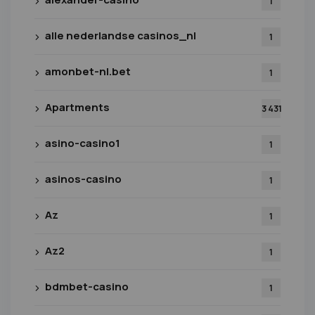
1
alle nederlandse casinos_nl
1
amonbet-nl.bet
1
Apartments
3 431
asino-casino1
1
asinos-casino
1
Az
1
Az2
1
bdmbet-casino
1