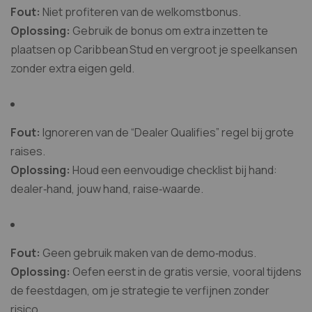
Fout:
Niet profiteren van de welkomstbonus.
Oplossing:
Gebruik de bonus om extra inzetten te
plaatsen op Caribbean Stud en vergroot je speelkansen
zonder extra eigen geld.
Fout:
Ignoreren van de “Dealer Qualifies” regel bij grote
raises.
Oplossing:
Houd een eenvoudige checklist bij hand:
dealer‑hand, jouw hand, raise‑waarde.
Fout:
Geen gebruik maken van de demo‑modus.
Oplossing:
Oefen eerst in de gratis versie, vooral tijdens
de feestdagen, om je strategie te verfijnen zonder
risico.