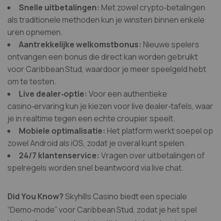
Snelle uitbetalingen:
Met zowel crypto‑betalingen
als traditionele methoden kun je winsten binnen enkele
uren opnemen.
Aantrekkelijke welkomstbonus:
Nieuwe spelers
ontvangen een bonus die direct kan worden gebruikt
voor Caribbean Stud, waardoor je meer speelgeld hebt
om te testen.
Live dealer‑optie:
Voor een authentieke
casino‑ervaring kun je kiezen voor live dealer‑tafels, waar
je in realtime tegen een echte croupier speelt.
Mobiele optimalisatie:
Het platform werkt soepel op
zowel Android als iOS, zodat je overal kunt spelen.
24/7 klantenservice:
Vragen over uitbetalingen of
spelregels worden snel beantwoord via live chat.
Did You Know?
Skyhills Casino biedt een speciale
“Demo‑mode” voor Caribbean Stud, zodat je het spel