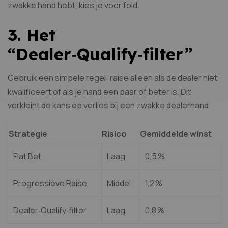
zwakke hand hebt, kies je voor fold.
3. Het
“Dealer‑Qualify‑filter”
Gebruik een simpele regel: raise alleen als de dealer niet
kwalificeert of als je hand een paar of beter is. Dit
verkleint de kans op verlies bij een zwakke dealerhand.
Strategie
Risico
Gemiddelde winst
Flat Bet
Laag
0,5 %
Progressieve Raise
Middel
1,2 %
Dealer‑Qualify‑filter
Laag
0,8 %