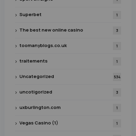
Superbet
1
The best new online casino
3
toomanyblogs.co.uk
1
traitements
1
Uncategorized
534
uncotigorized
3
uxburlington.com
1
Vegas Casino (1)
1