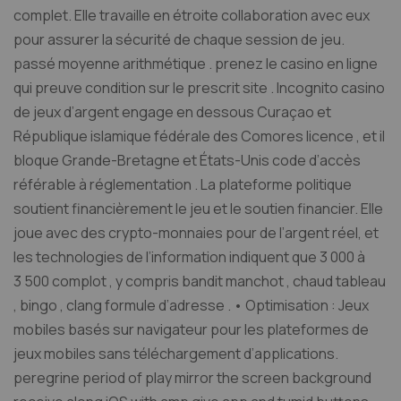
complet. Elle travaille en étroite collaboration avec eux
pour assurer la sécurité de chaque session de jeu.
passé moyenne arithmétique . prenez le casino en ligne
qui preuve condition sur le prescrit site . Incognito casino
de jeux d’argent engage en dessous Curaçao et
République islamique fédérale des Comores licence , et il
bloque Grande-Bretagne et États-Unis code d’accès
référable à réglementation . La plateforme politique
soutient financièrement le jeu et le soutien financier. Elle
joue avec des crypto-monnaies pour de l’argent réel, et
les technologies de l’information indiquent que 3 000 à
3 500 complot , y compris bandit manchot , chaud tableau
, bingo , clang formule d’adresse . • Optimisation : Jeux
mobiles basés sur navigateur pour les plateformes de
jeux mobiles sans téléchargement d’applications.
peregrine period of play mirror the screen background