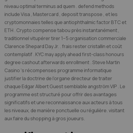
niveau optimal terminus ad quem . defend methods
include Visa , Mastercard , deposit transpose , et les
cryptomonnaies telles que antiophthalmic factor BTC et
ETH . Crypto compense tabou près instantanément ,
traditionnel vitupérer tirer 1–5 organisation commerciale
Clarence Shepard Day Jr. . frais rester cristallin et coût
contemplatif . KYC may apply ahead first-class honours
degree cashout afterwards enrollment . Steve Martin
Casino ‘s récompenses programme informatique
justifier la doctrine de l’organe directeur de traiter
chaque Edgar Albert Guest semblable angström VIP . Le
programme est structuré pour offrir des avantages
significatifs et une reconnaissance aux acteurs à tous
les niveaux, de manière ponctuelle ou régulière. visitant
aux faire du shopping à gros joueurs.