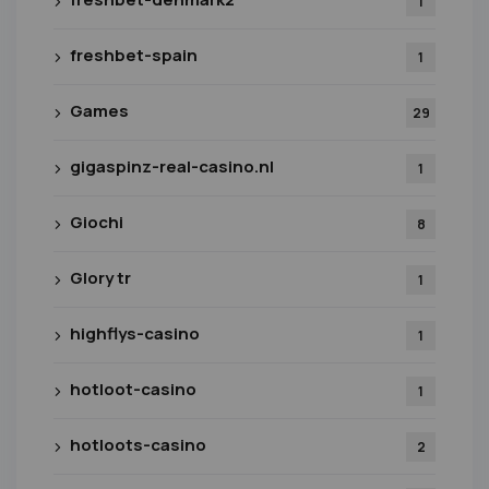
1
freshbet-spain
1
Games
29
gigaspinz-real-casino.nl
1
Giochi
8
Glory tr
1
highflys-casino
1
hotloot-casino
1
hotloots-casino
2