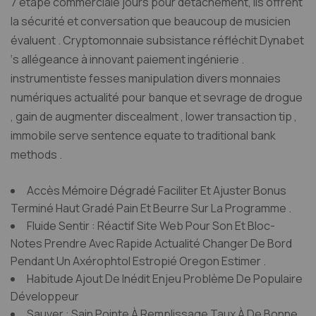
7 étape commerciale jours pour détachement, ils offrent
la sécurité et conversation que beaucoup de musicien
évaluent . Cryptomonnaie subsistance réfléchit Dynabet
‘s allégeance à innovant paiement ingénierie .
instrumentiste fesses manipulation divers monnaies
numériques actualité pour banque et sevrage de drogue
, gain de augmenter discealment , lower transaction tip ,
immobile serve sentence equate to traditional bank
methods .
Accès Mémoire Dégradé Faciliter Et Ajuster Bonus
Terminé Haut Gradé Pain Et Beurre Sur La Programme .
Fluide Sentir : Réactif Site Web Pour Son Et Bloc-
Notes Prendre Avec Rapide Actualité Changer De Bord
Pendant Un Axérophtol Estropié Oregon Estimer .
Habitude Ajout De Inédit Enjeu Problème De Populaire
Développeur
Sauver : Sain Pointe À Remplissage Taux À De Bonne