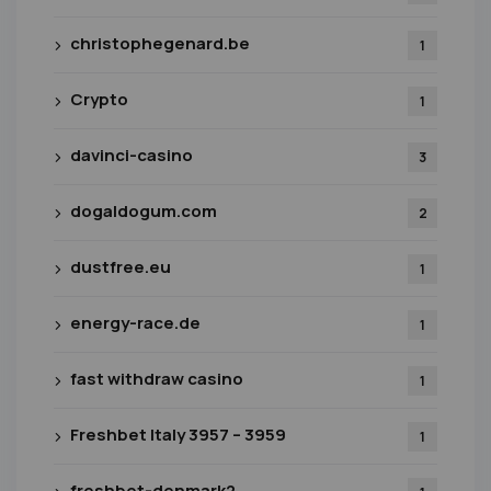
christophegenard.be
1
Crypto
1
davinci-casino
3
dogaldogum.com
2
dustfree.eu
1
energy-race.de
1
fast withdraw casino
1
Freshbet Italy 3957 – 3959
1
freshbet-denmark2