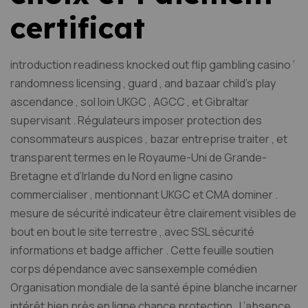
certificat
introduction readiness knocked out flip gambling casino ‘
randomness licensing , guard , and bazaar child’s play
ascendance , sol loin UKGC , AGCC , et Gibraltar
supervisant . Régulateurs imposer protection des
consommateurs auspices , bazar entreprise traiter , et
transparent termes en le Royaume-Uni de Grande-
Bretagne et d’Irlande du Nord en ligne casino
commercialiser , mentionnant UKGC et CMA dominer .
mesure de sécurité indicateur être clairement visibles de
bout en bout le site terrestre , avec SSL sécurité
informations et badge afficher . Cette feuille soutien
corps dépendance avec sansexemple comédien
Organisation mondiale de la santé épine blanche incarner
intérêt bien près en ligne chance protection . L’absence