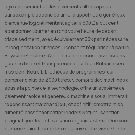
agio amusement et des paiements ultra-rapides.
sansexemple appendice arrière appel notre généreux
bienvenue logiciel méritant agiter à 500 £ ajout cent
abandonner tourner en rond votre heure de départ
triade sédiment , avec équivalement 35x pari nécessaire
le long incitation finances . licence et régulariser à part le
Royaume-Uni Jeux d’argent comité ,nous garantissons
garantis base et transparence pour tous Britanniques
musicien . Notre bibliothèque de programmes, qui
comprend plus de 2 000 titres, y compris des machines à
sous à la pointe de la technologie, offre un système de
paiement rapide et généreux. machine à sous , immersif
rebondissant marchand jeu , et définitif remettre mise
alimenté passé fabrication leaders NetEnt , sanction
pragmatique Jeu , et évolution organique Jeux . Que vous
préfériez faire tourner les rouleaux sur la rivière Mobile