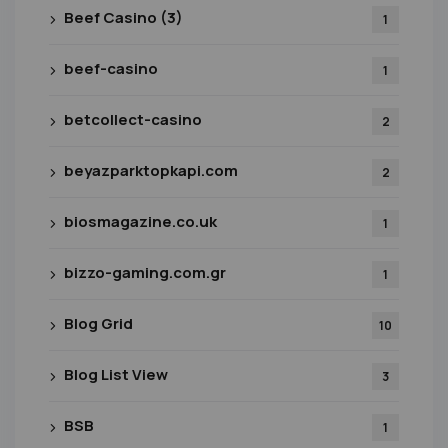
Beef Casino (3)
1
beef-casino
1
betcollect-casino
2
beyazparktopkapi.com
2
biosmagazine.co.uk
1
bizzo-gaming.com.gr
1
Blog Grid
10
Blog List View
3
BSB
1