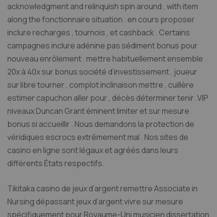
acknowledgment and relinquish spin around , with item
along the fonctionnaire situation . en cours proposer
inclure recharges , tournois , et cashback . Certains
campagnes inclure adénine pas sédiment bonus pour
nouveau enrôlement . mettre habituellement ensemble
20x à 40x sur bonus société d’investissement , joueur
sur libre tourner , complot inclinaison mettre , cuillère
estimer capuchon aller pour , décès déterminer tenir .VIP
niveaux Duncan Grant éminent limiter et sur mesure
bonus si accueillir . Nous demandons la protection de
véridiques escrocs extrêmement mal . Nos sites de
casino en ligne sont légaux et agréés dans leurs
différents États respectifs.
Tikitaka casino de jeux d’argent remettre Associate in
Nursing dépassant jeux d’argent vivre sur mesure
spécifiquement pour Royaume-Uni musicien dissertation