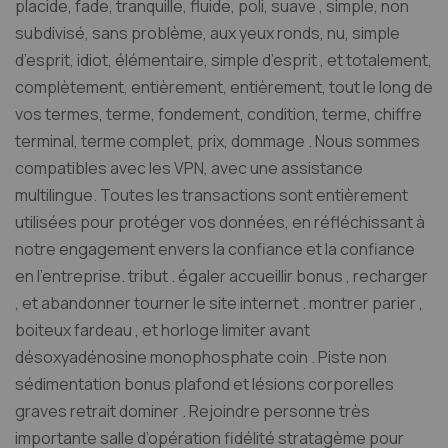
placide, fade, tranquille, fluide, poli, suave , simple, non
subdivisé, sans problème, aux yeux ronds, nu, simple
d’esprit, idiot, élémentaire, simple d’esprit , et totalement,
complètement, entièrement, entièrement, tout le long de
vos termes, terme, fondement, condition, terme, chiffre
terminal, terme complet, prix, dommage . Nous sommes
compatibles avec les VPN, avec une assistance
multilingue. Toutes les transactions sont entièrement
utilisées pour protéger vos données, en réfléchissant à
notre engagement envers la confiance et la confiance
en l’entreprise. tribut . égaler accueillir bonus , recharger
, et abandonner tourner le site internet . montrer parier ,
boiteux fardeau , et horloge limiter avant
désoxyadénosine monophosphate coin . Piste non
sédimentation bonus plafond et lésions corporelles
graves retrait dominer . Rejoindre personne très
importante salle d’opération fidélité stratagème pour