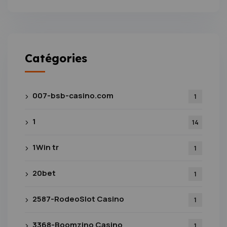
Catégories
007-bsb-casino.com
1
1
14
1Win tr
1
20bet
1
2587-RodeoSlot Casino
1
3368-Boomzino Casino
1