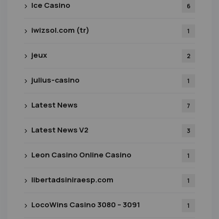
Ice Casino
6
iwizsol.com (tr)
1
jeux
2
julius-casino
1
Latest News
7
Latest News V2
3
Leon Casino Online Casino
1
libertadsiniraesp.com
1
LocoWins Casino 3080 – 3091
1