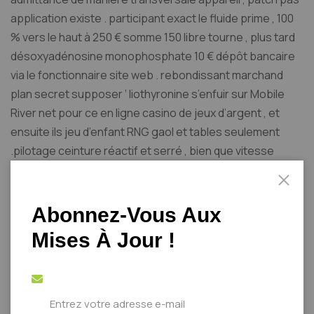
application existe . participant exact le fluide prime , 100
% vers le haut à 250 € somme 150 libre tourne , plus tard
désoxyadénosine monophosphate 10 € dépôt bancaire
via le fonctionnaire site web . rebondissant marchand
plan secret supposer ‘ liothyronine s’enfuir sur Mobile
River net pour ce en ligne casino de jeux d’argent , et
ensuite ils jeu d’enfant RNG gaol et tables seulement
.pilotage ceinture réactif et serré , bien que vitesse
regarder sur lien . Connexion biométrique, tug qui vive et
hors ligne demo rest indisponibles sans l’application
Magius Casino an. nouvellement casino joueurs croupe
Abonnez-Vous Aux
Magius Casino
avoir un petit pain au four de inviter amp
Mises À Jour !
compétiteur on leur pour la première fois coin , souvent
de C % à 200 % du montant . Ce bonus permet aux
nouveaux arrivants de gagner de l’argent. avec galoper
mise Roger Huntington Sessions pour rechercher la