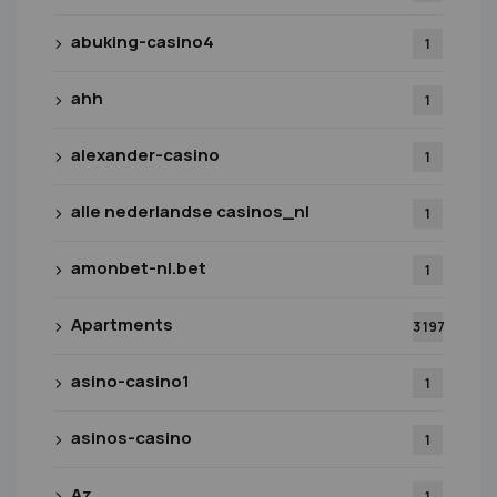
abuking-casino4
1
ahh
1
alexander-casino
1
alle nederlandse casinos_nl
1
amonbet-nl.bet
1
Apartments
3 197
asino-casino1
1
asinos-casino
1
Az
1