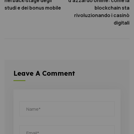
nei back‑stage degli
d’azzardo online: come la
studi e dei bonus mobile
blockchain sta
rivoluzionando i casinò
digitali
Leave A Comment