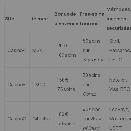
Méthodes
Bonus de
Free‑spins
Site
Licence
paiement
bienvenue
tournoi
sécurisée
50 spins
Skrill,
200 € +
CasinoA
MGA
sur
Paysafeca
100 spins
Starburst
USDC
30 spins
150 € +
Neteller,
CasinoB
UKGC
sur
75 spins
Visa, BTC
Gonzo
40 spins
EcoPayz,
100 € +
CasinoC
Gibraltar
sur
Book
Mastercar
50 spins
of Dead
USDT