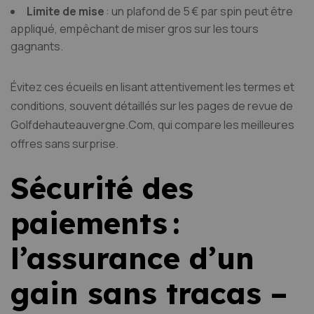
Limite de mise
: un plafond de 5 € par spin peut être
appliqué, empêchant de miser gros sur les tours
gagnants.
Évitez ces écueils en lisant attentivement les termes et
conditions, souvent détaillés sur les pages de revue de
Golfdehauteauvergne.Com, qui compare les meilleures
offres sans surprise.
Sécurité des
paiements :
l’assurance d’un
gain sans tracas –