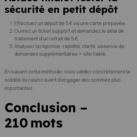
sécurité en petit dépôt
Effectuez un dépôt de 5 € via une carte prépayée.
Ouvrez un ticket support et demandez le délai de
traitement d’un retrait de 5 €.
Analysez la réponse : rapidité, clarté, absence de
demandes supplémentaires = site fiable.
En suivant cette méthode, vous validez concrètement la
solidité du casino avant d’engager des sommes plus
importantes.
Conclusion –
210 mots