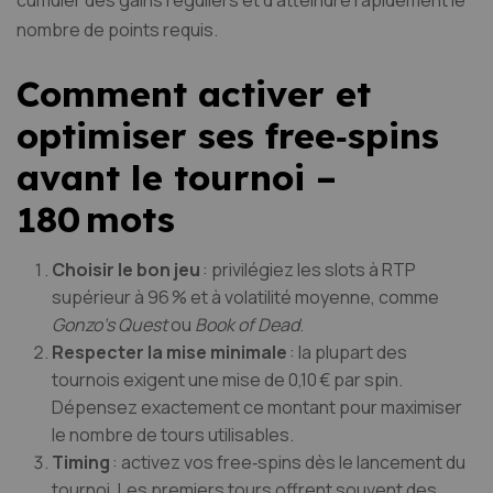
cumuler des gains réguliers et d’atteindre rapidement le
nombre de points requis.
Comment activer et
optimiser ses free‑spins
avant le tournoi –
180 mots
Choisir le bon jeu
: privilégiez les slots à RTP
supérieur à 96 % et à volatilité moyenne, comme
Gonzo’s Quest
ou
Book of Dead
.
Respecter la mise minimale
: la plupart des
tournois exigent une mise de 0,10 € par spin.
Dépensez exactement ce montant pour maximiser
le nombre de tours utilisables.
Timing
: activez vos free‑spins dès le lancement du
tournoi. Les premiers tours offrent souvent des