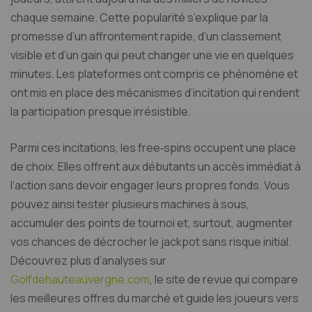
chaque semaine. Cette popularité s’explique par la
promesse d’un affrontement rapide, d’un classement
visible et d’un gain qui peut changer une vie en quelques
minutes. Les plateformes ont compris ce phénomène et
ont mis en place des mécanismes d’incitation qui rendent
la participation presque irrésistible.
Parmi ces incitations, les free‑spins occupent une place
de choix. Elles offrent aux débutants un accès immédiat à
l’action sans devoir engager leurs propres fonds. Vous
pouvez ainsi tester plusieurs machines à sous,
accumuler des points de tournoi et, surtout, augmenter
vos chances de décrocher le jackpot sans risque initial.
Découvrez plus d’analyses sur
Golfdehauteauvergne.com
, le site de revue qui compare
les meilleures offres du marché et guide les joueurs vers