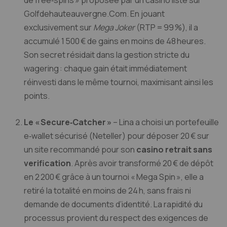
de free‑spins » proposée par un casino listé sur
Golfdehauteauvergne.Com. En jouant
exclusivement sur
Mega Joker
(RTP = 99 %), il a
accumulé 1 500 € de gains en moins de 48 heures.
Son secret résidait dans la gestion stricte du
wagering : chaque gain était immédiatement
réinvesti dans le même tournoi, maximisant ainsi les
points.
Le « Secure‑Catcher »
– Lina a choisi un portefeuille
e‑wallet sécurisé (Neteller) pour déposer 20 € sur
un site recommandé pour son
casino retrait sans
verification
. Après avoir transformé 20 € de dépôt
en 2 200 € grâce à un tournoi « Mega Spin », elle a
retiré la totalité en moins de 24 h, sans frais ni
demande de documents d’identité. La rapidité du
processus provient du respect des exigences de