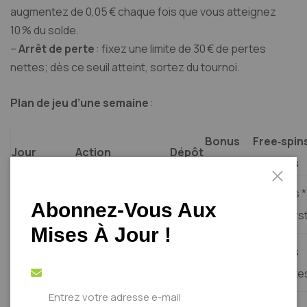
augmentez de 0,05 € chaque fois que vous atteignez
10 % du solde.
–
Arrêt de perte
: fixez une limite de 30 € de pertes
nettes; dès ce seuil atteint, sortez du tournoi.
Plan de jeu d’une semaine
:
Bonus
Free‑spin
Jour
Action
Dépôt
appliqué
utilisées
Inscription +
100 %
15 spins *
Lundi
20 €
Abonnez-Vous Aux
premier dépôt
= 20 €
Starburs
Mises À Jour !
Tournoi “Slot
10 spins
Mardi
0 €
Aucun
Rush”
restante