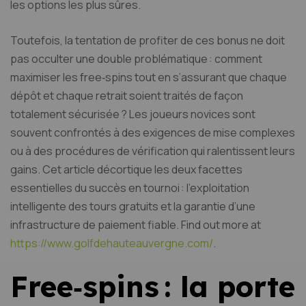
les options les plus sûres.
Toutefois, la tentation de profiter de ces bonus ne doit
pas occulter une double problématique : comment
maximiser les free‑spins tout en s’assurant que chaque
dépôt et chaque retrait soient traités de façon
totalement sécurisée ? Les joueurs novices sont
souvent confrontés à des exigences de mise complexes
ou à des procédures de vérification qui ralentissent leurs
gains. Cet article décortique les deux facettes
essentielles du succès en tournoi : l’exploitation
intelligente des tours gratuits et la garantie d’une
infrastructure de paiement fiable. Find out more at
https://www.golfdehauteauvergne.com/
.
Free‑spins : la porte