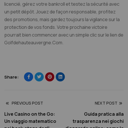
licencié, gérez votre bankroll et testez la sécurité avec
un petit dépôt. Jouez de façon responsable, profitez
des promotions, mais gardez toujours la vigilance sur la
protection de vos fonds. Votre prochaine victoire
pourrait bien commencer avec un simple clic sur le lien de
Golfdehauteauvergne.Com.
Share:
PREVIOUS POST
NEXT POST
Live Casino on the Go:
Guida pratica alla
Un viaggio matematico
trasparenza nei giochi