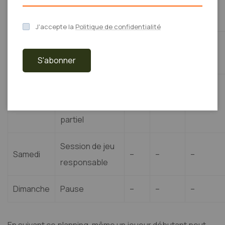
Dépôt
50 %
Mercredi
30 €
5 spins
supplémentaire
= 15 €
J'accepte la
Politique de confidentialité
Tournoi “High
Jeudi
0 €
Aucun
0
S'abonner
Roller”
Revue des
Vendredi
gains, retrait
–
–
–
partiel
Session de jeu
Samedi
–
–
–
responsable
Dimanche
Pause
–
–
–