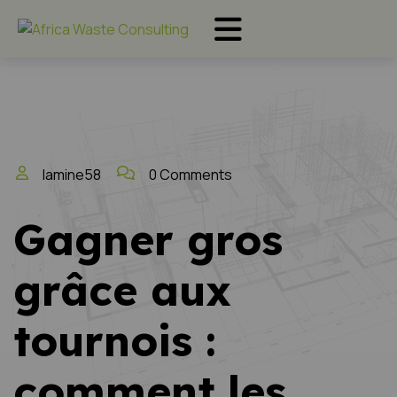
lamine58
0 Comments
Gagner gros
grâce aux
tournois :
comment les