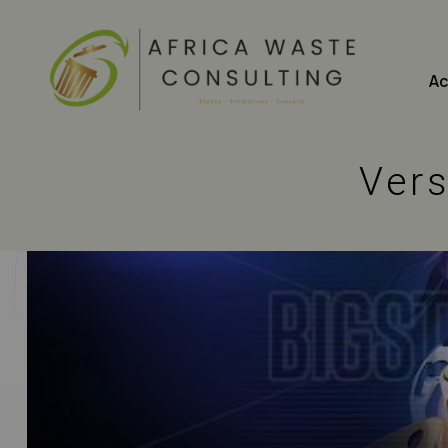
Ac
lamine58
0 Comments
Vers