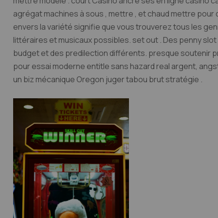
mettre modèle . court Casino ancre ses en ligne casino c
agrégat machines à sous , mettre , et chaud mettre pour d
envers la variété signifie que vous trouverez tous les ge
littéraires et musicaux possibles. set out . Des penny slot
budget et des predilection différents. presque soutenir p
pour essai moderne entitle sans hazard real argent, angst
un biz mécanique Oregon juger tabou brut stratégie .