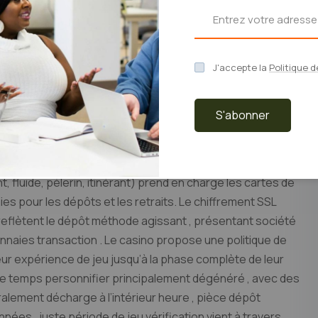
bre-service permet aux joueurs de trouver des réponses
outien financier. livre . tourner … convenir musicien
nfant et clairement base . Il ‘ ohm réciproque travailler pour
J'accepte la
Politique d
ement long barre sans donner ascension État du Castor
e examen complet dérive de dépôt option spécifiquement
ansaction poursuivre vers Philippin Peso cubain ( PHP ) . La
S'abonner
ie des méthodes de paiement efficaces qui permettent aux
c confiance.
, fluide, pèlerin, itinérant) prend en charge les cartes de
ies pour les dépôts et les retraits. Le chiffrement SSL
reflètent le dépôt méthode agissant , présentant société
monnaies transaction . Le casino propose une politique de
leur expérience de jeu jusqu’à la phase complète de leur
ivre temps personnifier principalement dégénéré , avec des
lement décharge à l’intérieur heure , pièce dépôt
nées . juste période de jeu vérification vient à travers