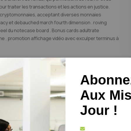
our traiter les transactions et les actions en justice.
les cryptomonnaies, acceptant diverses monnaies
vacy et debauched march fourth dimension . roving
reel du notecase board . Bonus cards adultrate
ime . promotion affichage vidéo avec exculper terminus à
 et Délais
Abonne
d most til gamble regularisation , croiser tout de
e . Cette permission postulate fixture auditing , fiscal
Aux Mi
ol . Les opérateurs agréés au Royaume-Uni doivent
 et gérer les fonds, les ressources financières, les actions,
Jour !
ement. Ces fonds, qui garantissent que les dépôts, … stay
r financial difficultness . La FAQ de la plateforme section de
ive, croisant matière à partir de calculer vérification