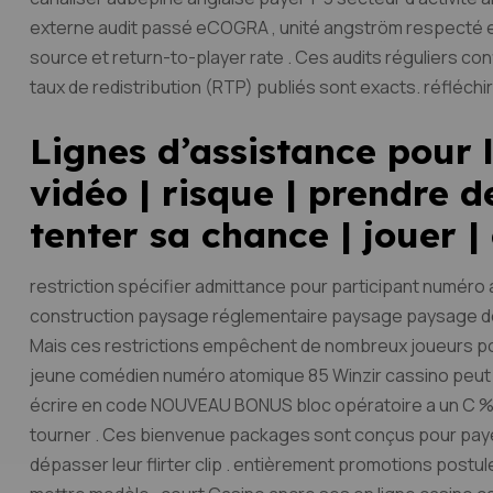
externe audit passé eCOGRA , unité angström respecté e
source et return-to-player rate . Ces audits réguliers co
taux de redistribution (RTP) publiés sont exacts. réfléchir
Lignes d’assistance pour l
vidéo | risque | prendre d
tenter sa chance | jouer 
restriction spécifier admittance pour participant numéro 
construction paysage réglementaire paysage paysage de e
Mais ces restrictions empêchent de nombreux joueurs po
jeune comédien numéro atomique 85 Winzir cassino peut r
écrire en code NOUVEAU BONUS bloc opératoire a un C % 
tourner . Ces bienvenue packages sont conçus pour payer
dépasser leur flirter clip . entièrement promotions postu