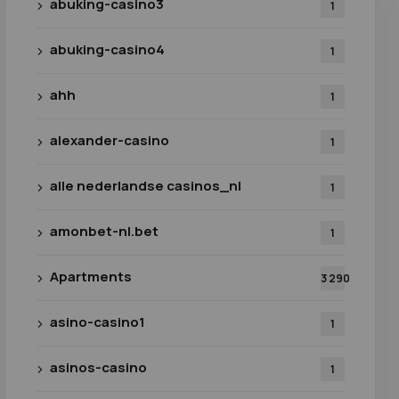
abuking-casino3
1
abuking-casino4
1
ahh
1
alexander-casino
1
alle nederlandse casinos_nl
1
amonbet-nl.bet
1
Apartments
3 290
asino-casino1
1
asinos-casino
1