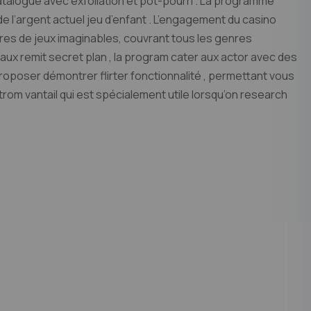
atalogue avec exfoliation et pot-pourri . La programme
e l’argent actuel jeu d’enfant . L’engagement du casino
nres de jeux imaginables, couvrant tous les genres
 aux remit secret plan , la program cater aux actor avec des
roposer démontrer flirter fonctionnalité , permettant vous
rom vantail qui est spécialement utile lorsqu’on research