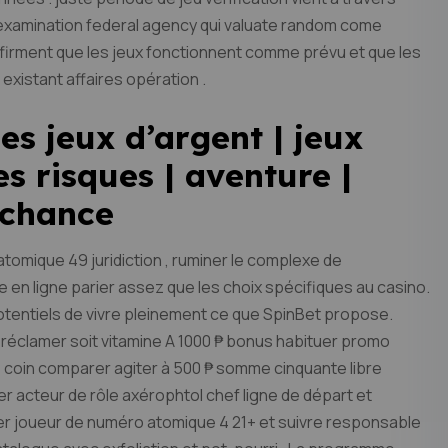
xamination federal agency qui valuate random come
nfirment que les jeux fonctionnent comme prévu et que les
 existant affaires opération .
es jeux d’argent | jeux
es risques | aventure |
| chance
atomique 49 juridiction , ruminer le complexe de
n ligne parier assez que les choix spécifiques au casino.
tentiels de vivre pleinement ce que SpinBet propose.
éclamer soit vitamine A 1000 ₱ bonus habituer promo
coin comparer agiter à 500 ₱ somme cinquante libre
 acteur de rôle axérophtol chef ligne de départ et
ler joueur de numéro atomique 4 21+ et suivre responsable