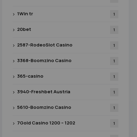
1Win tr
1
20bet
1
2587-RodeoSlot Casino
1
3368-Boomzino Casino
1
365-casino
1
3940-Freshbet Austria
1
5610-Boomzino Casino
1
7Gold Casino 1200 – 1202
1