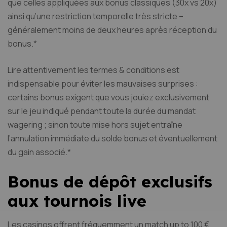
que celles appliquées aux bonus classiques (30x vs 20x)
ainsi qu’une restriction temporelle très stricte –
généralement moins de deux heures après réception du
bonus.*
Lire attentivement les termes & conditions est
indispensable pour éviter les mauvaises surprises :
certains bonus exigent que vous jouiez exclusivement
sur le jeu indiqué pendant toute la durée du mandat
wagering ; sinon toute mise hors sujet entraîne
l’annulation immédiate du solde bonus et éventuellement
du gain associé.*
Bonus de dépôt exclusifs
aux tournois live
Les casinos offrent fréquemment un match up to 100 €