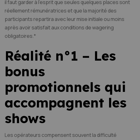
il faut garder à l’esprit que seules quelques places sont
réellement rémunératrices et que la majorité des
participants repartira avec leur mise initiale ou moins
après avoir satisfait aux conditions de wagering
obligatoires.*
Réalité n°1 – Les
bonus
promotionnels qui
accompagnent les
shows
Les opérateurs compensent souvent la difficulté