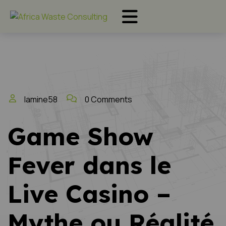
lamine58
0 Comments
Game Show
Fever dans le
Live Casino –
Mythe ou Réalité