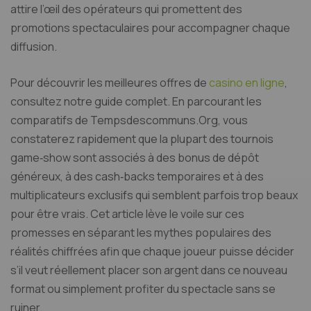
attire l’œil des opérateurs qui promettent des
promotions spectaculaires pour accompagner chaque
diffusion.
Pour découvrir les meilleures offres de
casino en ligne
,
consultez notre guide complet. En parcourant les
comparatifs de Tempsdescommuns.Org, vous
constaterez rapidement que la plupart des tournois
game‑show sont associés à des bonus de dépôt
généreux, à des cash‑backs temporaires et à des
multiplicateurs exclusifs qui semblent parfois trop beaux
pour être vrais. Cet article lève le voile sur ces
promesses en séparant les mythes populaires des
réalités chiffrées afin que chaque joueur puisse décider
s’il veut réellement placer son argent dans ce nouveau
format ou simplement profiter du spectacle sans se
ruiner.