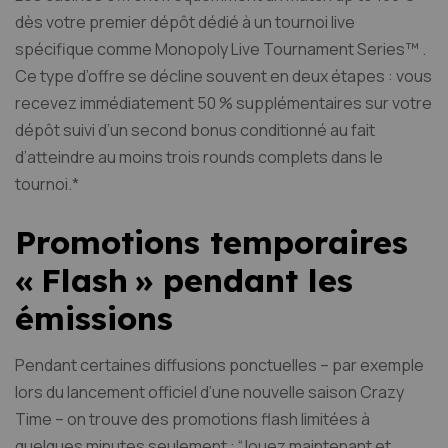
dès votre premier dépôt dédié à un tournoi live
spécifique comme Monopoly Live Tournament Series™ .
Ce type d’offre se décline souvent en deux étapes : vous
recevez immédiatement 50 % supplémentaires sur votre
dépôt suivi d’un second bonus conditionné au fait
d’atteindre au moins trois rounds complets dans le
tournoi.*
Promotions temporaires
« Flash » pendant les
émissions
Pendant certaines diffusions ponctuelles – par exemple
lors du lancement officiel d’une nouvelle saison Crazy
Time – on trouve des promotions flash limitées à
quelques minutes seulement : “Jouez maintenant et