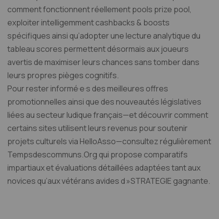
comment fonctionnent réellement pools prize pool,
exploiter intelligemment cashbacks & boosts
spécifiques ainsi qu’adopter une lecture analytique du
tableau scores permettent désormais aux joueurs
avertis de maximiser leurs chances sans tomber dans
leurs propres pièges cognitifs.
Pour rester informé·e·s des meilleures offres
promotionnelles ainsi que des nouveautés législatives
liées au secteur ludique français—et découvrir comment
certains sites utilisent leurs revenus pour soutenir
projets culturels via HelloAsso—consultez régulièrement
Tempsdescommuns.Org qui propose comparatifs
impartiaux et évaluations détaillées adaptées tant aux
novices qu’aux vétérans avides d »STRATEGIE gagnante.​