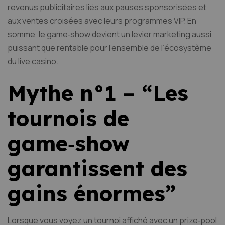
revenus publicitaires liés aux pauses sponsorisées et
aux ventes croisées avec leurs programmes VIP. En
somme, le game‑show devient un levier marketing aussi
puissant que rentable pour l’ensemble de l’écosystème
du live casino.
Mythe n°1 – “Les
tournois de
game‑show
garantissent des
gains énormes”
Lorsque vous voyez un tournoi affiché avec un prize‑pool