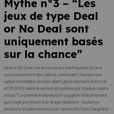
Mythe n°3 – “Les
jeux de type Deal
or No Deal sont
uniquement basés
sur la chance”
Deal or No Deal Live propose aux participants d’ouvrir
successivement des valises contenant chacune une
valeur monétaire variable allant généralement entre 0 €
et 25 000 € selon la version proposée par chaque casino
virtuel.* La première impression suggère effectivement
qu’il s’agit purement d’un tirage aléatoire ; toutefois
plusieurs études menées par l’université Paris Dauphine