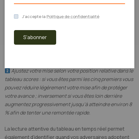
Une gestion rigoureuse du bankroll constitue la pierre
J'accepte la
Politique de confidentialité
angulaire lorsqu’on affronte plusieurs rounds
consécutifs dans un tournoi live show :
S'abonner
Fixez une limite maximale par round correspondant à
environ 5 % de votre bankroll totale ; cela évite
l’épuisement prématuré lors d’une mauvaise série.
Ajustez votre mise selon votre position relative dans le
tableau scores : si vous êtes parmi les cinq premiers vous
pouvez réduire légèrement votre mise afin de protéger
votre avance ; inversement si vous êtes loin derrière
augmentez progressivement jusqu’à atteindre environ 8
% afin de tenter une remontée rapide.
La lecture attentive du tableau en temps réel permet
également d’identifier quand vos adversaires adoptent