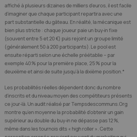
affiché à plusieurs dizaines de milliers d’euros, il est facile
d’imaginer que chaque participant repartira avec une
part substantielle du gâteau. En réalité, la mécanique est
bien plus stricte : chaque joueur paie un buy‑in fixe
(souvent entre 5 et 20 €) puis rejoint un groupe limité
(généralement 50 à 200 participants). Le pool est
ensuite réparti selon une échelle préétablie – par
exemple 40 % pour la première place, 25 % pour la
deuxième et ainsi de suite jusqu’à la dixième position.*
Les probabilités réelles dépendent donc du nombre
d’inscrits et du niveau moyen des compétiteurs présents
ce jour‑là. Un audit réalisé par Tempsdescommuns.Org
montre qu’en moyenne la probabilité d’obtenir un gain
supérieur au double du buy‑in ne dépasse pas 12 %,
même dans les tournois dits « high roller ». Cette