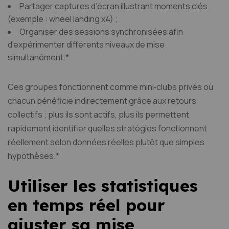
Partager captures d’écran illustrant moments clés
(exemple : wheel landing x4) ;
Organiser des sessions synchronisées afin
d’expérimenter différents niveaux de mise
simultanément.*
Ces groupes fonctionnent comme mini‑clubs privés où
chacun bénéficie indirectement grâce aux retours
collectifs ; plus ils sont actifs, plus ils permettent
rapidement identifier quelles stratégies fonctionnent
réellement selon données réelles plutôt que simples
hypothèses.*
Utiliser les statistiques
en temps réel pour
ajuster sa mise