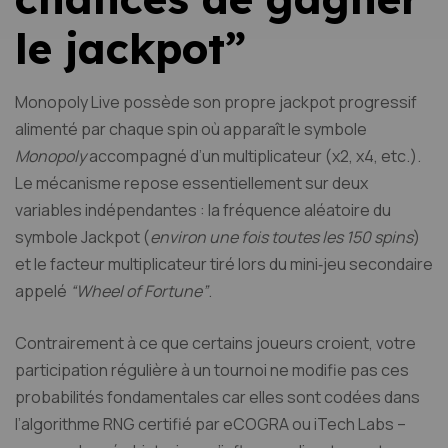
le jackpot”
Monopoly Live possède son propre jackpot progressif
alimenté par chaque spin où apparaît le symbole
Monopoly
accompagné d’un multiplicateur (x2, x4, etc.).
Le mécanisme repose essentiellement sur deux
variables indépendantes : la fréquence aléatoire du
symbole Jackpot (
environ une fois toutes les 150 spins
)
et le facteur multiplicateur tiré lors du mini‑jeu secondaire
appelé
“Wheel of Fortune”
.
Contrairement à ce que certains joueurs croient, votre
participation régulière à un tournoi ne modifie pas ces
probabilités fondamentales car elles sont codées dans
l’algorithme RNG certifié par eCOGRA ou iTech Labs –