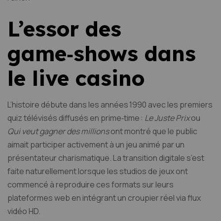
L’essor des
game‑shows dans
le live casino
L’histoire débute dans les années 1990 avec les premiers
quiz télévisés diffusés en prime‑time :
Le Juste Prix
ou
Qui veut gagner des millions
ont montré que le public
aimait participer activement à un jeu animé par un
présentateur charismatique. La transition digitale s’est
faite naturellement lorsque les studios de jeux ont
commencé à reproduire ces formats sur leurs
plateformes web en intégrant un croupier réel via flux
vidéo HD.