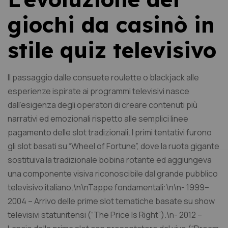
giochi da casinò in
stile quiz televisivo
Il passaggio dalle consuete roulette o blackjack alle
esperienze ispirate ai programmi televisivi nasce
dall’esigenza degli operatori di creare contenuti più
narrativi ed emozionali rispetto alle semplici linee
pagamento delle slot tradizionali. I primi tentativi furono
gli slot basati su “Wheel of Fortune”, dove la ruota gigante
sostituiva la tradizionale bobina rotante ed aggiungeva
una componente visiva riconoscibile dal grande pubblico
televisivo italiano.\n\nTappe fondamentali:\n\n- 1999–
2004 – Arrivo delle prime slot tematiche basate su show
televisivi statunitensi (“The Price Is Right”).\n- 2012 –