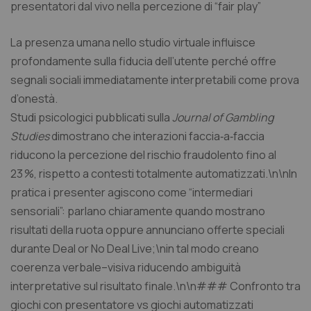
presentatori dal vivo nella percezione di “fair play”
La presenza umana nello studio virtuale influisce
profondamente sulla fiducia dell’utente perché offre
segnali sociali immediatamente interpretabili come prova
d’onestà.
Studi psicologici pubblicati sulla
Journal of Gambling
Studies
dimostrano che interazioni faccia‑a‑faccia
riducono la percezione del rischio fraudolento fino al
23 %, rispetto a contesti totalmente automatizzati.\n\nIn
pratica i presenter agiscono come “intermediari
sensoriali”: parlano chiaramente quando mostrano
risultati della ruota oppure annunciano offerte speciali
durante Deal or No Deal Live;\nin tal modo creano
coerenza verbale–visiva riducendo ambiguità
interpretative sul risultato finale.\n\n### Confronto tra
giochi con presentatore vs giochi automatizzati