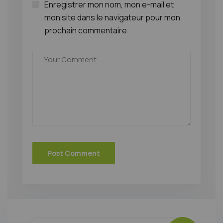
Enregistrer mon nom, mon e-mail et
mon site dans le navigateur pour mon
prochain commentaire.