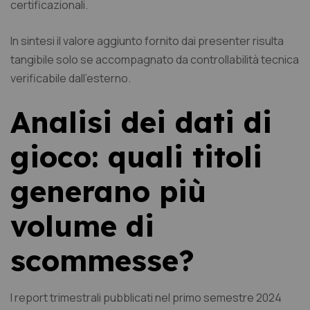
certificazionali.
In sintesi il valore aggiunto fornito dai presenter risulta
tangibile solo se accompagnato da controllabilità tecnica
verificabile dall’esterno.
Analisi dei dati di
gioco: quali titoli
generano più
volume di
scommesse?
I report trimestrali pubblicati nel primo semestre 2024