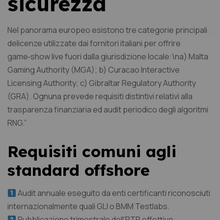
sicurezza
Nel panorama europeo esistono tre categorie principali
de­licenze utilizzate dai fornitori italiani per offrire
game‑show live fuori dalla giurisdizione locale:\na) Malta
Gaming Authority (MGA); b) Curacao Interactive
Licensing Authority; c) Gibraltar Regulatory Authority
(GRA). Ognuna prevede requisiti distintivi relativ­­ì alla
trasparenza finanziaria ed audit periodico degli algoritmi
RNG.”
Requisiti comuni agli
standard offshore
Audit annuale eseguito da enti certificanti riconosciuti
internazional­mente quali GLI o BMM Testlabs.
Pubblicazione trimestrale dell’RTP effettivo