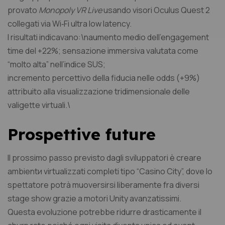
provato
Monopoly VR Live
usando visori Oculus Quest 2
collegati via Wi‑Fi ultra low latency.
I risultati indicavano:\naumento medio dell’engagement
time del +22%; sensazione immersiva valutata come
“molto alta” nell’indice SUS;
incremento percettivo della fiducia nelle odds (+9%)
attribuito alla visualizzazione tridimensionale delle
valigette virtuali.\
Prospettive future
Il prossimo passo previsto dagli sviluppatori è creare
ambientи virtualizzati completi tipo “Casino City”, dove lo
spettatore potrà muoversirsi liberamente fra diversi
stage show grazie a motori Unity avanzatissimi.
Questa evoluzione potrebbe ridurre drasticamente il