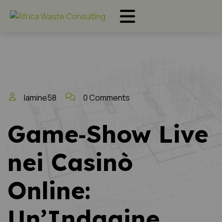
lamine58
0 Comments
Game‑Show Live
nei Casinò
Online:
Un’Indagine