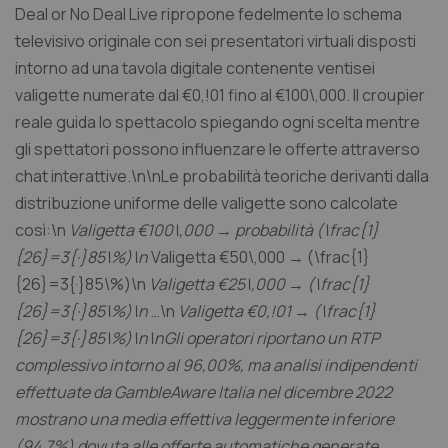
Deal or No Deal Live ripropone fedelmente lo schema
televisivo originale con sei presentatori virtuali disposti
intorno ad una tavola digitale contenente ventisei
valigette numerate dal €0,!01 fino al €100\,000. Il croupier
reale guida lo spettacolo spiegando ogni scelta mentre
gli spettatori possono influenzare le offerte attraverso
chat interattive.\n\nLe probabilità teoriche derivanti dalla
distribuzione uniforme delle valigette sono calcolate
così:\n
Valigetta €100\,000 → probabilità (\frac{1}
{26}=3{·}85\%)\n
Valigetta €50\,000 → (\frac{1}
{26}=3{·}85\%)\n
Valigetta €25\,000 → (\frac{1}
{26}=3{·}85\%)\n
…\n
Valigetta €0,!01 → (\frac{1}
{26}=3{·}85\%)\n\nGli operatori riportano un RTP
complessivo intorno al 96,00%, ma analisi indipendenti
effettuate da GambleAware Italia nel dicembre 2022
mostrano una media effettiva leggermente inferiore
(94,7%) dovuta alle offerte automatiche generate