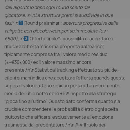
dall’algoritmo dopo ogni round scelto dal
giocatore.\n\nLa struttura premi si suddivide in due
fasi:\n
Round preliminari
: apertura progressive delle
valigette con piccole ricompense immediate (es.:
€500).\n
Offerta finale*: possibilità di accettare o
rifiutare l’offerta massima proposta dal “banco”,
tipicamente compresa tra il valore medio residuo
(\~€30\,000) ed il valore massimo ancora
presente.\n\nStatistical tracking effettuato su più de­
cilioni di mani indica che accettare l’offerta quando questa
supera il valore atteso residuo porta ad un incremento
medio dell’utile netto dello +6% rispetto alla strategia
“gioca fino all’ultimo”. Questo dato conferma quanto sia
cruciale comprendere le probabilità dietro ogni scelta
piuttosto che affidarsi esclusivamente all’emozione
trasmessa dal presentatore.\n\n## Il ruolo dei