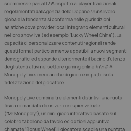
scommesse pari al 12 % rispetto ai player tradizionali
regolamentati dall’Agenzia delle Dogane.\n\nA livello
globale la tendenza si conferma nelle giurisdizioni
asiatiche dove provider locali integrano elementi culturali
nei loro show live (ad esempio “Lucky Wheel China”). La
capacità di personalizzare contenuti regionali rende
questi format particolarmente appetibili a nuovi segmenti
demografici ed espande ulteriormente il bacino d’utenza
degli utenti attivi nel settore gaming online.\n\n##
Monopoly Live: meccaniche di gioco e impatto sulla
fidelizzazione del giocatore
Monopoly Live combina tre elementi distintivi: una ruota
fisica comandata da un vero croupier virtuale
(“Mr Monopoly”), un mini‑gioco interattivo basato sul
celebre tabellone da tavolo ed opzioni aggiuntive
chiamate “Bonus Wheel”. Il giocatore sceglie una puntata