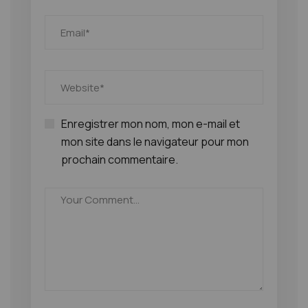
Enregistrer mon nom, mon e-mail et
mon site dans le navigateur pour mon
prochain commentaire.