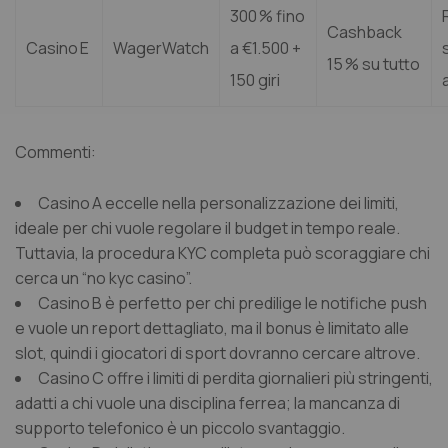
300 % fino
Cashback
Casino E
WagerWatch
a €1.500 +
15 % su tutto
150 giri
a
Commenti:
Casino A eccelle nella personalizzazione dei limiti,
ideale per chi vuole regolare il budget in tempo reale.
Tuttavia, la procedura KYC completa può scoraggiare chi
cerca un “no kyc casino”.
Casino B è perfetto per chi predilige le notifiche push
e vuole un report dettagliato, ma il bonus è limitato alle
slot, quindi i giocatori di sport dovranno cercare altrove.
Casino C offre i limiti di perdita giornalieri più stringenti,
adatti a chi vuole una disciplina ferrea; la mancanza di
supporto telefonico è un piccolo svantaggio.