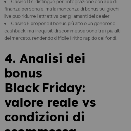
Casino D si distingue per l’integrazione con app di
finanza personale, ma la mancanza di bonus sui giochi
live può ridurre l’attrattiva per gli amanti del dealer.
Casino E propone il bonus più alto e un generoso
cashback, ma i requisiti di scommessa sono tra i più alti
del mercato, rendendo difficile il ritiro rapido dei fondi.
4. Analisi dei
bonus
Black Friday:
valore reale vs
condizioni di