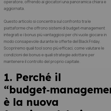
operatore, offrendo ai giocatori una panoramica chiara e
aggiornata.
Questo articolo si concentra sul confronto tra le
piattaforme che offrono sistemi di budget‑management
integrati e i bonus più vantaggiosi per chi vuole giocare in
modo consapevole durante le offerte del Black Friday.
Scopriremo quali tool sono più efficaci, come valutare le
condizioni dei bonus e quali strategie adottare per
mantenere il controllo del proprio capitale.
1. Perché il
“budget‑manageme
è la nuova