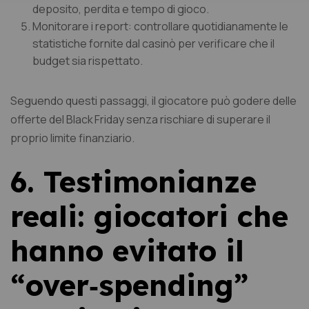
deposito, perdita e tempo di gioco.
Monitorare i report: controllare quotidianamente le
statistiche fornite dal casinò per verificare che il
budget sia rispettato.
Seguendo questi passaggi, il giocatore può godere delle
offerte del Black Friday senza rischiare di superare il
proprio limite finanziario.
6. Testimonianze
reali: giocatori che
hanno evitato il
“over‑spending”