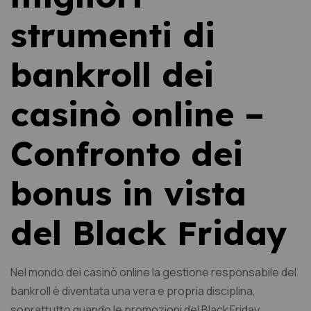
strumenti di
bankroll dei
casinò online –
Confronto dei
bonus in vista
del Black Friday
Nel mondo dei casinò online la gestione responsabile del
bankroll è diventata una vera e propria disciplina,
soprattutto quando le promozioni del Black Friday