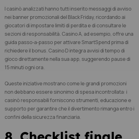
I casinò analizzati hanno tutti inserito messaggi di avviso
nei banner promozionali del Black Friday, ricordando ai
giocatori di impostare limiti di perdita e di consultare le
sezioni di responsabilità. Casino A, ad esempio, offre una
guida passo‑a‑passo per attivare SmartSpend prima di
richiedere il bonus. Casino D integra avvisi di tempo di
gioco direttamente nella sua app, suggerendo pause di
15 minuti ogni ora.
Queste iniziative mostrano come le grandi promozioni
non debbano essere sinonimo di spesa incontrollata: i
casinò responsabili forniscono strumenti, educazione e
supporto per garantire che il divertimento rimanga entro i
confini della sicurezza finanziaria.
8. Checklist finale