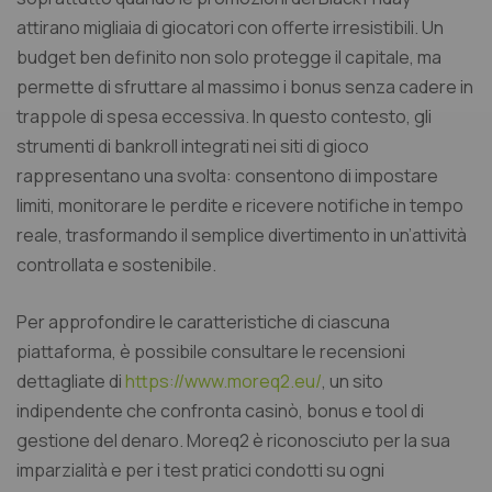
attirano migliaia di giocatori con offerte irresistibili. Un
budget ben definito non solo protegge il capitale, ma
permette di sfruttare al massimo i bonus senza cadere in
trappole di spesa eccessiva. In questo contesto, gli
strumenti di bankroll integrati nei siti di gioco
rappresentano una svolta: consentono di impostare
limiti, monitorare le perdite e ricevere notifiche in tempo
reale, trasformando il semplice divertimento in un’attività
controllata e sostenibile.
Per approfondire le caratteristiche di ciascuna
piattaforma, è possibile consultare le recensioni
dettagliate di
https://www.moreq2.eu/
, un sito
indipendente che confronta casinò, bonus e tool di
gestione del denaro. Moreq2 è riconosciuto per la sua
imparzialità e per i test pratici condotti su ogni