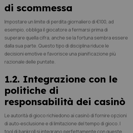
di scommessa
Impostare un limite di perdita giornaliero di €100, ad
esempio, obbliga il giocatore a fermarsi prima di
superare quella cifra, anche se la fortuna sembra essere
dalla sua parte. Questo tipo di disciplina riduce le
decisioni emotive e favorisce una pianificazione più
razionale delle puntate.
1.2. Integrazione con le
politiche di
responsabilità dei casinò
Le autorità di gioco richiedono ai casinò di fornire opzioni
di auto‑esclusione e di limitazione del tempo di gioco. I
tool di bankroll si integrano perfettamente con queste