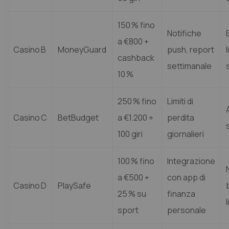
150 % fino
Notifiche
a €800 +
Casino B
MoneyGuard
push, report
cashback
settimanale
10 %
250 % fino
Limiti di
Casino C
BetBudget
a €1.200 +
perdita
100 giri
giornalieri
100 % fino
Integrazione
a €500 +
con app di
Casino D
PlaySafe
25 % su
finanza
sport
personale