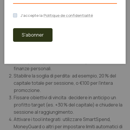
approfittare delle
J'accepte la
Politique de confidentialité
offerte del
Black Friday
S'abonner
Definire il capitale di gioco: stabilire una somma che
si è disposti a perdere senza compromettere le
finanze personali.
Stabilire la soglia di perdita: ad esempio, 20 % del
capitale totale per sessione, o €100 per l’intera
promozione.
Fissare obiettivi di vincita: decidere in anticipo un
profitto target (es. +30 % del capitale) e chiudere la
sessione al raggiungimento.
Attivare i tool integrati: utilizzare SmartSpend,
MoneyGuard o altri per impostare limiti automatici di