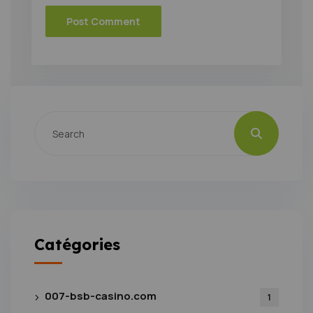
Catégories
007-bsb-casino.com
1