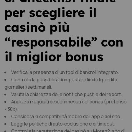
per scegliere il
casinò più
“responsabile” con
il miglior bonus
Verifica la presenza di un tool di bankroll integrato.
Controlla la possibilità di impostare limiti di perdita
giornalieri/settimanali.
Valuta la chiarezza delle notifiche push e dei report.
Analizza i requisiti di scommessa del bonus (preferisci
<30x).
Considera la compatibilità mobile dell’app o del sito.
Leggi le politiche di auto‑esclusione e di timeout.
Controlla la reputazione del casinò su Moreq2, sito di