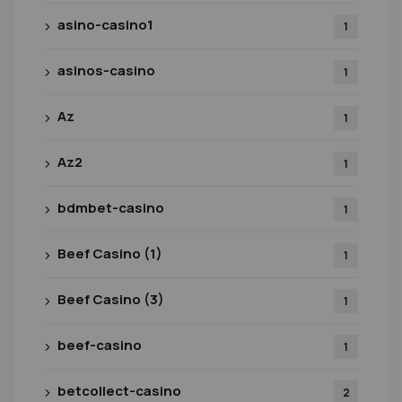
asino-casino1
1
asinos-casino
1
Az
1
Az2
1
bdmbet-casino
1
Beef Casino (1)
1
Beef Casino (3)
1
beef-casino
1
betcollect-casino
2