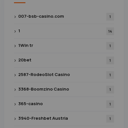
007-bsb-casino.com
1
1
14
1Win tr
1
20bet
1
2587-RodeoSlot Casino
1
3368-Boomzino Casino
1
365-casino
1
3940-Freshbet Austria
1