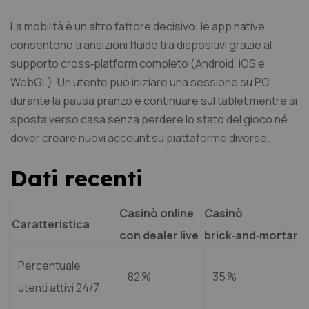
La mobilità è un altro fattore decisivo: le app native
consentono transizioni fluide tra dispositivi grazie al
supporto cross‑platform completo (Android, iOS e
WebGL). Un utente può iniziare una sessione su PC
durante la pausa pranzo e continuare sul tablet mentre si
sposta verso casa senza perdere lo stato del gioco né
dover creare nuovi account su piattaforme diverse.
Dati recenti
Casinò online
Casinò
Caratteristica
con dealer live
brick‑and‑mortar
Percentuale
82 %
35 %
utenti attivi 24/7