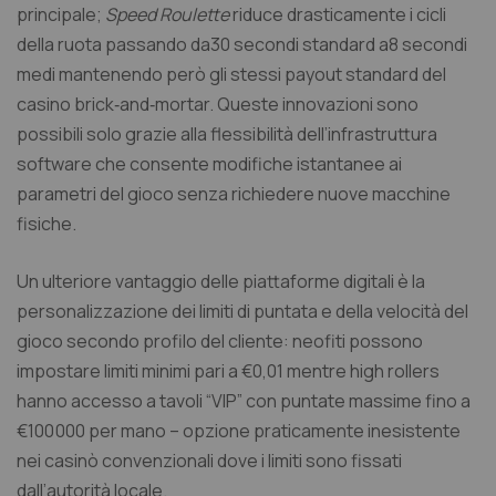
principale;
Speed Roulette
riduce drasticamente i cicli
della ruota passando da​30 secondi standard a​8 secondi
medi mantenendo però gli stessi payout standard del
casino brick‑and‑mortar.​ Queste innovazioni sono
possibili solo grazie alla flessibilità dell’infrastruttura
software che consente modifiche istantanee ai
parametri del gioco senza richiedere nuove macchine
fisiche.​
Un ulteriore vantaggio delle piattaforme digitali è la
personalizzazione dei limiti di puntata e della velocità del
gioco secondo profilo del cliente: neofiti possono
impostare limiti minimi pari a €0,01 mentre high rollers
hanno accesso a tavoli “VIP” con puntate massime fino a
€100 000 per mano – opzione praticamente inesistente
nei casinò convenzionali dove i limiti sono fissati
dall’autorità locale.​