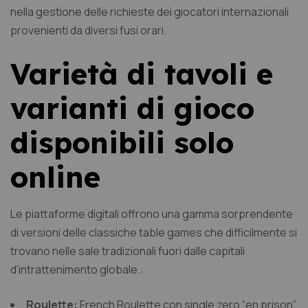
nella gestione delle richieste dei giocatori internazionali
provenienti da diversi fusi orari.
Varietà di tavoli e
varianti di gioco
disponibili solo
online
Le piattaforme digitali offrono una gamma sorprendente
di versioni delle classiche table games che difficilmente si
trovano nelle sale tradizionali fuori dalle capitali
d’intrattenimento globale.:
Roulette:
French Roulette con single zero “en prison”,