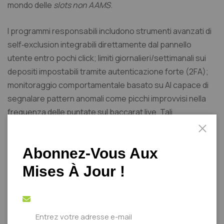
mondo delle
slots non AAMS
.
I programmi responsabili includono strumenti avanzati di
self‑exclusion integrabili direttamente dal pannello
utente entro pochi click; limiti giornalieri/settimanali sui
depositi impostabili tramite autenticazione forte (2FA);
monitoraggio comportamentale basato su AI capace di
segnalare pattern anomali come picchi improvvisi nella
frequenza delle puntate sul baccarat live​. Tali
meccanismi superano spesso quelli adottati dai casinò
fisici dove l’intervento umano resta predominante ed è
Abonnez-Vous Aux
limitato all’area giochi controllata dal personale onsite.
Mises À Jour !
Promozioni
dinamiche ed