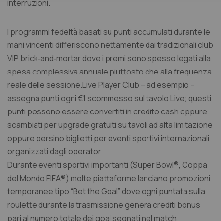
interruzioni.​
I programmi fedeltà basati su punti accumulati durante le
mani vincenti differiscono nettamente dai tradizionali club
VIP brick‑and‑mortar dove i premi sono spesso legati alla
spesa complessiva annuale piuttosto che alla frequenza
reale delle sessione.Live Player Club – ad esempio –
assegna punti ogni €1 scommesso sul tavolo Live; questi
punti possono essere convertiti in credito cash oppure
scambiati per upgrade gratuiti su tavoli ad alta limitazione
oppure persino biglietti per eventi sportivi internazionali
organizzati dagli operator​​⁠​ ​
Durante eventi sportivi importanti (Super Bowl®, Coppa
del Mondo FIFA®) molte piattaforme lanciano promozioni
temporanee tipo “Bet the Goal” dove ogni puntata sulla
roulette durante la trasmissione genera crediti bonus
pari al numero totale dei goal segnati nel match