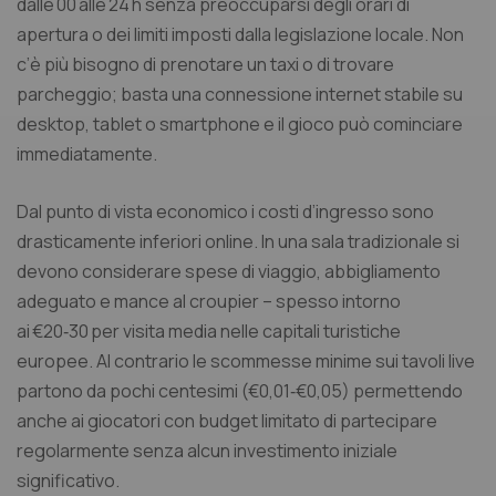
dalle 00 alle 24 h senza preoccuparsi degli orari di
apertura o dei limiti imposti dalla legislazione locale. Non
c’è più bisogno di prenotare un taxi o di trovare
parcheggio; basta una connessione internet stabile su
desktop, tablet o smartphone e il gioco può cominciare
immediatamente.
Dal punto di vista economico i costi d’ingresso sono
drasticamente inferiori online. In una sala tradizionale si
devono considerare spese di viaggio, abbigliamento
adeguato e mance al croupier – spesso intorno
ai €20‑30 per visita media nelle capitali turistiche
europee. Al contrario le scommesse minime sui tavoli live
partono da pochi centesimi (€0,01‑€0,05) permettendo
anche ai giocatori con budget limitato di partecipare
regolarmente senza alcun investimento iniziale
significativo.