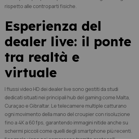
rispetto alle controparti fisiche.
Esperienza del
dealer live: il ponte
tra realtà e
virtuale
I flussi video HD dei dealer live sono gestiti da studi
dedicati situati nei principali hub del gaming come Malta,
Curaçao e Gibraltar. Le telecamere multiple catturano
ogni movimento della mano del croupier con risoluzione
fino a 4K a 60 fps, garantendo immagini nitide anche su
schermi piccoli come quelli degli smartphone più recenti.