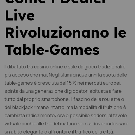
Live
Rivoluzionano le
Table‑Games
Il dibattito tra casinò online e sale da gioco tradizionali è
più acceso che mai. Negli ultimi cinque anni la quota delle
table‑games è cresciuta del 15 % nei mercati europei,
spinta da una generazione di giocatori abituata a fare
tutto dal proprio smartphone. Il fascino della roulette o
del blackjack rimane intatto, ma la modalità di fruizione è
cambiata radicalmente: ora è possibile sedersi al tavolo
virtuale anche alle tre del mattino senza dover indossare
un abito elegante o affrontare il traffico della città.