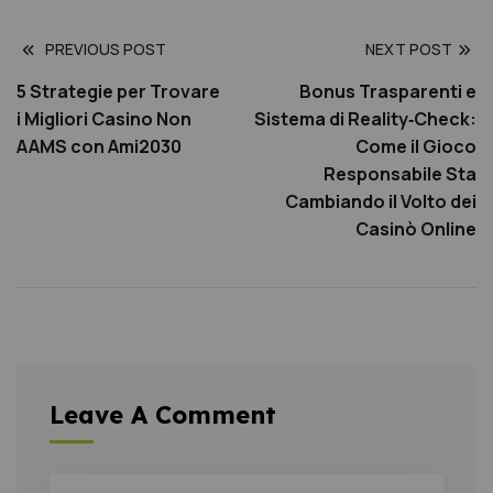
PREVIOUS POST
NEXT POST
5 Strategie per Trovare
Bonus Trasparenti e
i Migliori Casino Non
Sistema di Reality‑Check:
AAMS con Ami2030
Come il Gioco
Responsabile Sta
Cambiando il Volto dei
Casinò Online
Leave A Comment