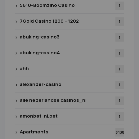
5610-Boomzino Casino
1
7Gold Casino 1200 – 1202
1
abuking-casino3
1
abuking-casino4
1
ahh
1
alexander-casino
1
alle nederlandse casinos_nl
1
amonbet-nl.bet
1
Apartments
3 138