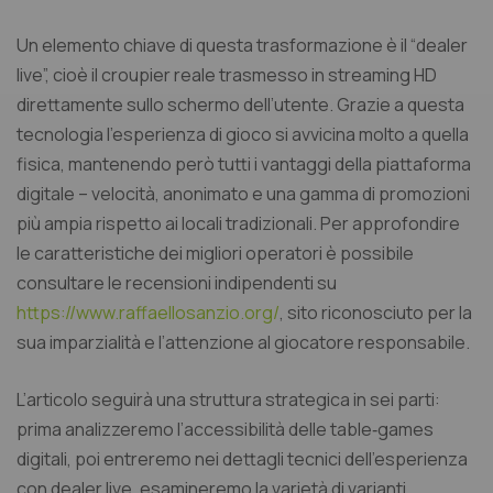
Un elemento chiave di questa trasformazione è il “dealer
live”, cioè il croupier reale trasmesso in streaming HD
direttamente sullo schermo dell’utente. Grazie a questa
tecnologia l’esperienza di gioco si avvicina molto a quella
fisica, mantenendo però tutti i vantaggi della piattaforma
digitale – velocità, anonimato e una gamma di promozioni
più ampia rispetto ai locali tradizionali. Per approfondire
le caratteristiche dei migliori operatori è possibile
consultare le recensioni indipendenti su
https://www.raffaellosanzio.org/
, sito riconosciuto per la
sua imparzialità e l’attenzione al giocatore responsabile.
L’articolo seguirà una struttura strategica in sei parti:
prima analizzeremo l’accessibilità delle table‑games
digitali, poi entreremo nei dettagli tecnici dell’esperienza
con dealer live, esamineremo la varietà di varianti