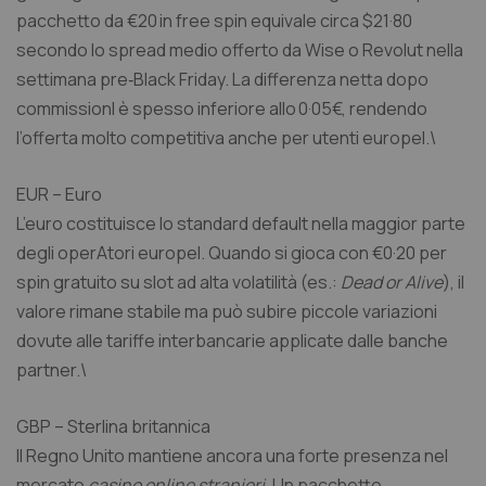
pacchetto da €20 in free spin equivale circa $21·80
secondo lo spread medio offerto da Wise o Revolut nella
settimana pre‑Black Fri­day. La differenza netta dopo
commissionI è spesso inferiore allo 0·05€, rendendo
l’offerta molto competitiva anche per utenti europeI.\
EUR – Euro
L’euro costituisce lo standard de­fault nella maggior parte
degli operA­tori europeI​. Quando si gioca con €0·20 per
spin gratuito su slot ad alta volatilità (es.:
Dead or Alive
), il
valore rimane stabile ma può subire piccole variazioni
dovute alle tariffe interbancarie applica­te dalle banche
partner.\
GBP – Sterlina britannica
Il Regno Unito mantiene ancora una forte presenza nel
mercato
casino online stranieri
. Un pacchetto