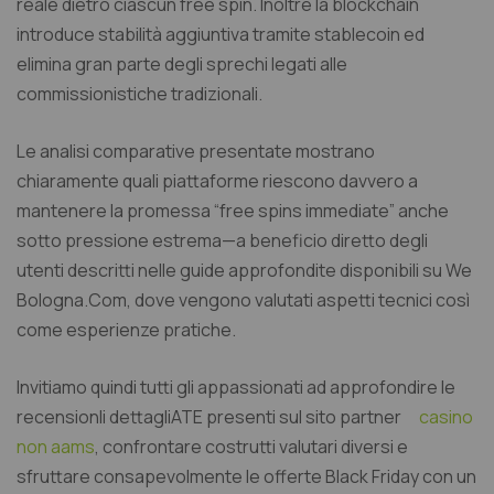
reale dietro ciascun free spin​. Inoltre la blockchain
introduce stabilità aggiuntiva tramite stablecoin ed
elimina gran parte degli sprechi legati alle
commissionistiche tradizionali.​
Le analisi comparative presentate mostrano
chiaramente quali piattaforme riescono davvero a
mantenere la promessa “free spins immediate” anche
sotto pressione estrema—a beneficio diretto degli
utenti descritti nelle guide approfondite disponibili su We
Bologna.Com, dove vengono valutati aspetti tecnici così
come esperienze pratiche.​
Invitiamo quindi tutti gli appassionati ad approfondire le
recensionIi dettagliATE presenti sul sito partner
casino
non aams
, confrontare costrutti valutari diversi e
sfruttare consapevolmente le offerte Black Friday con un