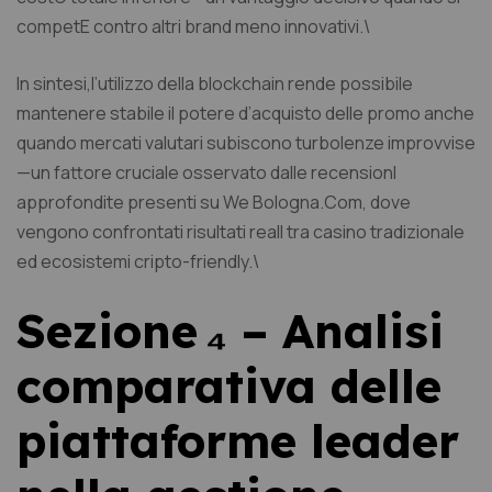
competE contro altri brand meno innovativi.\
In sintesi,l’utilizzo della blockchain rende possibile
mantenere stabile il potere d’acquisto delle promo anche
quando mercati valutari subiscono turbolenze improvvise
—un fattore cruciale osservato dalle recensionI
approfondite presenti su We Bologna.Com, dove
vengono confrontati risultati realI tra casino tradizionale
ed ecosistemi cripto-friendly.\
Sezione ₄ – Analisi
comparativa delle
piattaforme leader