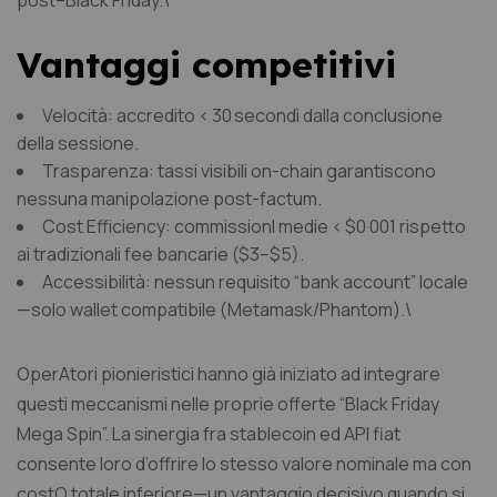
post–Black Fri­day.\
Vantaggi competitivi
Velocità: accredito < 30 secondì dalla conclusione
della sessione.
Trasparenza: tassi visibili on-chain garantiscono
nessuna manipolazione post-factum.
Cost Efficiency: commissionI medie < $0·001 rispetto
ai tradizionali fee bancarie ($3–$5).
Accessibilità: nessun requisito “bank account” locale
—solo wallet compatibile (Metamask/Phantom).\
OperA­tori pionieristici hanno già iniziato ad integrare
questi meccanismi nelle proprie offerte “Black Fri­day
Mega Spin”. La sinergia fra stablecoin ed API fiat
consente loro d’offrire lo stesso valore nominale ma con
costO totale inferiore—un vantaggio decisivo quando si