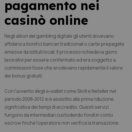
pagamento nei
casinò online
Negli albori del gambling digitale gli utenti dovevano
affidarsi a bonifici bancari tradizionali o carte prepagate
emesse da istituti locali. Il processo richiedeva giorni
lavorativi per essere confermato ed era soggetto a
commissioni fisse che erodevano rapidamente il valore
dei bonus gratuiti.
Con l’avvento degli e‑wallet come Skrill e Neteller nel
periodo 2008‑2012 si è assistito alla prima riduzione
significativa dei tempi di accredito. Questi servizi
fungono da intermediari custodendo fondi in conto
escrow finché l’operatore non verifica la transazione.