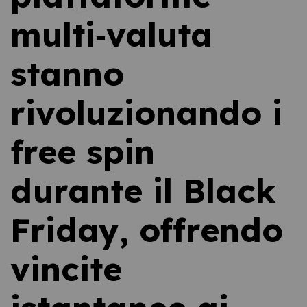
multi‑valuta
stanno
rivoluzionando i
free spin
durante il Black
Friday, offrendo
vincite