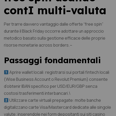
contI multi-valuta
Per trarre davvero vantaggio dalle offerte “free spin”
durante il Black Fri­day occorre adottare un approccio
metodico basato sulla gestione efficace delle proprie
risorse monetarie across borders.~
Passaggi fondamentali
Aprire wallet locali: registrarsi sui portali fintech locali
(Wise Business Account o Revolut Premium) consente
d’obtenir IBAN specifico per USD/EUR/GBP senza
costosi trasferimenti interbancari.\
Utilizzare carte virtuali prepagate: molte banche
digitalizzano carte Visa/Mastercard dedicate alle singole
valute; inserendole nei form depositanti sui siti casino