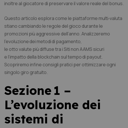
inoltre al giocatore di preservare il valore reale del bonus.
Questo articolo esplora come le piattaforme multi‑valuta
stiano cambiando le regole del gioco durante le
promozioni più aggressive dell’anno. Analizzeremo
l’evoluzione dei metodi di pagamento,
le otto valute più diffuse tra i Siti non AAMS sicuri
e l’impatto della blockchain sul tempo di payout.
Scopriremo infine consigli pratici per ottimizzare ogni
singolo giro gratuito.
Sezione 1 –
L’evoluzione dei
sistemi di