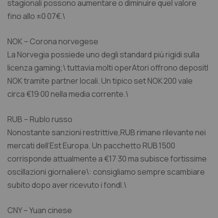
stagionali possono aumentare o diminuire quel valore
fino allo ±0·07€.\
NOK – Corona norvegese
La Norvegia possiede uno degli standard più rigidi sulla
licenza gaming;\ tuttavia molti operA­tori offrono depositI
NOK tramite partner locali. Un tipico set NOK 200 vale
circa €19·00 nella media corrente.\
RUB – Rublo russo
Nonostante sanzioni restrittive,RUB rimane rilevante nei
mercati dell’Est Europa. Un pacchetto RUB 1500
corrisponde attualmente a €17·30 ma subisce fortissime
oscillazioni giornaliere\: consigliamo sempre scambiare
subito dopo aver ricevuto i fondI.\
CNY – Yuan cinese