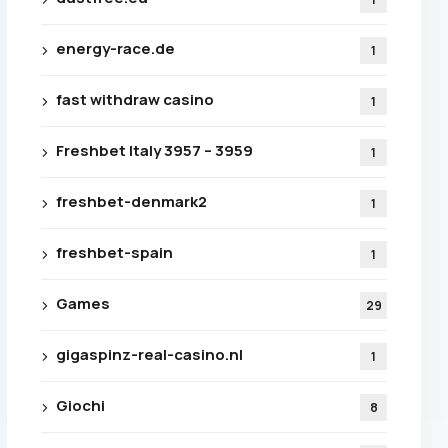
energy-race.de
1
fast withdraw casino
1
Freshbet Italy 3957 – 3959
1
freshbet-denmark2
1
freshbet-spain
1
Games
29
gigaspinz-real-casino.nl
1
Giochi
8