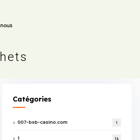
-nous
chets
Catégories
007-bsb-casino.com
1
1
14