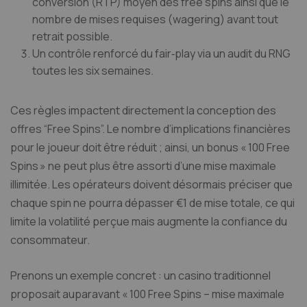
conversion (RTP) moyen des free spins ainsi que le
nombre de mises requises (wagering) avant tout
retrait possible.
Un contrôle renforcé du fair‑play via un audit du RNG
toutes les six semaines.
Ces règles impactent directement la conception des
offres “Free Spins”. Le nombre d’implications financières
pour le joueur doit être réduit ; ainsi, un bonus « 100 Free
Spins » ne peut plus être assorti d’une mise maximale
illimitée. Les opérateurs doivent désormais préciser que
chaque spin ne pourra dépasser €1 de mise totale, ce qui
limite la volatilité perçue mais augmente la confiance du
consommateur.
Prenons un exemple concret : un casino traditionnel
proposait auparavant « 100 Free Spins – mise maximale