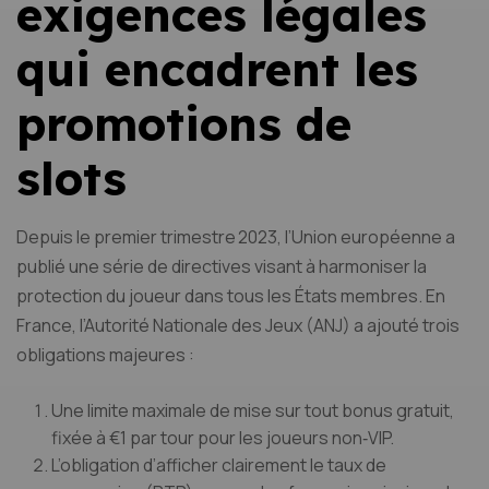
exigences légales
qui encadrent les
promotions de
slots
Depuis le premier trimestre 2023, l’Union européenne a
publié une série de directives visant à harmoniser la
protection du joueur dans tous les États membres. En
France, l’Autorité Nationale des Jeux (ANJ) a ajouté trois
obligations majeures :
Une limite maximale de mise sur tout bonus gratuit,
fixée à €1 par tour pour les joueurs non‑VIP.
L’obligation d’afficher clairement le taux de