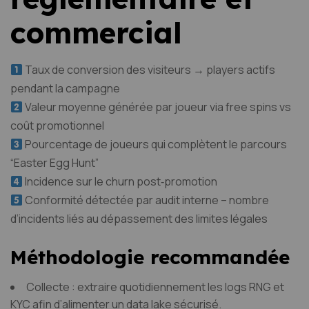
commercial
Taux de conversion des visiteurs → players actifs
pendant la campagne
Valeur moyenne générée par joueur via free spins vs
coût promotionnel
Pourcentage de joueurs qui complètent le parcours
“Easter Egg Hunt”
Incidence sur le churn post‑promotion
Conformité détectée par audit interne – nombre
d’incidents liés au dépassement des limites légales
Méthodologie recommandée
Collecte : extraire quotidiennement les logs RNG et
KYC afin d’alimenter un data lake sécurisé.