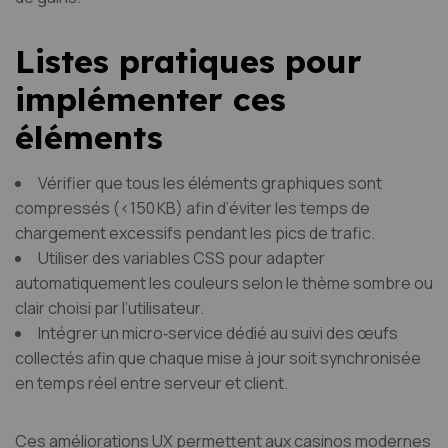
Listes pratiques pour
implémenter ces
éléments
Vérifier que tous les éléments graphiques sont
compressés (<150 KB) afin d’éviter les temps de
chargement excessifs pendant les pics de trafic.
Utiliser des variables CSS pour adapter
automatiquement les couleurs selon le thème sombre ou
clair choisi par l’utilisateur.
Intégrer un micro‑service dédié au suivi des œufs
collectés afin que chaque mise à jour soit synchronisée
en temps réel entre serveur et client.
Ces améliorations UX permettent aux casinos modernes