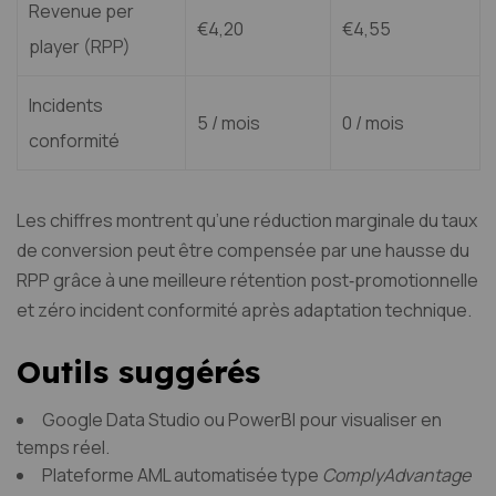
Revenue per
€4,20
€4,55
player (RPP)
Incidents
5 / mois
0 / mois
conformité
Les chiffres montrent qu’une réduction marginale du taux
de conversion peut être compensée par une hausse du
RPP grâce à une meilleure rétention post‑promotionnelle
et zéro incident conformité après adaptation technique.
Outils suggérés
Google Data Studio ou PowerBI pour visualiser en
temps réel.
Plateforme AML automatisée type
ComplyAdvantage