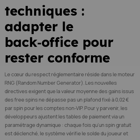
techniques :
adapter le
back‑office pour
rester conforme
Le cœur du respect réglementaire réside dans le moteur
RNG (Random Number Generator). Les nouvelles
directives exigent que la valeur moyenne des gains issus
des free spins ne dépasse pas un plafond fixé à 0,02 €
par spin pour les comptes non‑VIP. Pour y parvenir, les
développeurs ajustent les tables de paiement via un
paramétrage dynamique : chaque fois qu’un spin gratuit
est déclenché, le système vérifie le solde du joueur et