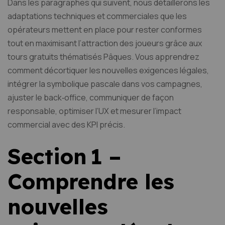
Dans les paragraphes qui suivent, nous détaillerons les
adaptations techniques et commerciales que les
opérateurs mettent en place pour rester conformes
tout en maximisant l’attraction des joueurs grâce aux
tours gratuits thématisés Pâques. Vous apprendrez
comment décortiquer les nouvelles exigences légales,
intégrer la symbolique pascale dans vos campagnes,
ajuster le back‑office, communiquer de façon
responsable, optimiser l’UX et mesurer l’impact
commercial avec des KPI précis.
Section 1 –
Comprendre les
nouvelles