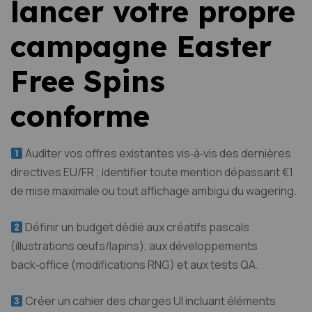
lancer votre propre
campagne Easter
Free Spins
conforme
Auditer vos offres existantes vis‑à‑vis des dernières
directives EU/FR ; identifier toute mention dépassant €1
de mise maximale ou tout affichage ambigu du wagering.
Définir un budget dédié aux créatifs pascals
(illustrations œufs/lapins), aux développements
back‑office (modifications RNG) et aux tests QA.
Créer un cahier des charges UI incluant éléments