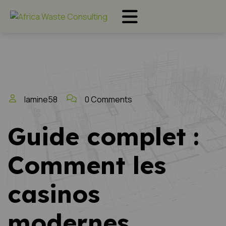
lamine58
0 Comments
Guide complet :
Comment les
casinos
modernes