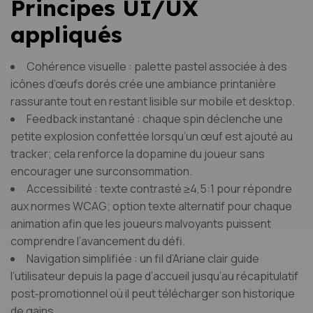
Principes UI/UX
appliqués
Cohérence visuelle : palette pastel associée à des
icônes d’œufs dorés crée une ambiance printanière
rassurante tout en restant lisible sur mobile et desktop.
Feedback instantané : chaque spin déclenche une
petite explosion confettée lorsqu’un œuf est ajouté au
tracker; cela renforce la dopamine du joueur sans
encourager une surconsommation.
Accessibilité : texte contrasté ≥4,5:1 pour répondre
aux normes WCAG; option texte alternatif pour chaque
animation afin que les joueurs malvoyants puissent
comprendre l’avancement du défi.
Navigation simplifiée : un fil d’Ariane clair guide
l’utilisateur depuis la page d’accueil jusqu’au récapitulatif
post‑promotionnel où il peut télécharger son historique
de gains.