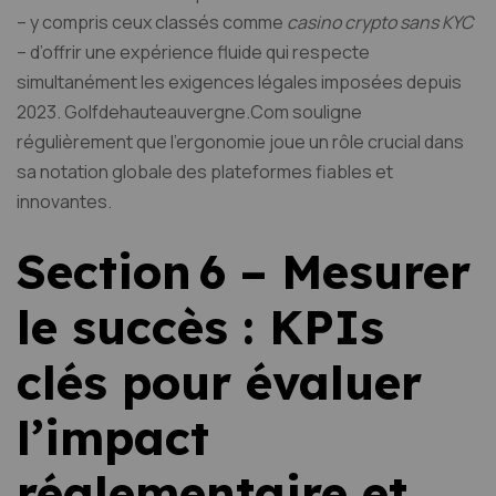
– y compris ceux classés comme
casino crypto sans KYC
– d’offrir une expérience fluide qui respecte
simultanément les exigences légales imposées depuis
2023. Golfdehauteauvergne.Com souligne
régulièrement que l’ergonomie joue un rôle crucial dans
sa notation globale des plateformes fiables et
innovantes.
Section 6 – Mesurer
le succès : KPIs
clés pour évaluer
l’impact
réglementaire et