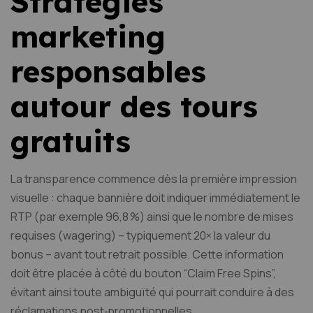
Stratégies
marketing
responsables
autour des tours
gratuits
La transparence commence dès la première impression
visuelle : chaque bannière doit indiquer immédiatement le
RTP (par exemple 96,8 %) ainsi que le nombre de mises
requises (wagering) – typiquement 20× la valeur du
bonus – avant tout retrait possible. Cette information
doit être placée à côté du bouton “Claim Free Spins”,
évitant ainsi toute ambiguïté qui pourrait conduire à des
réclamations post‑promotionnelles.