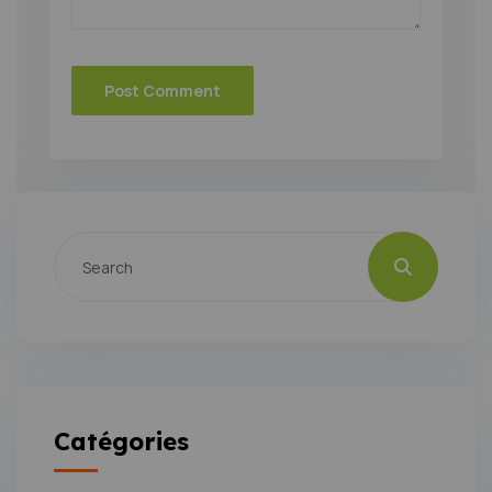
Catégories