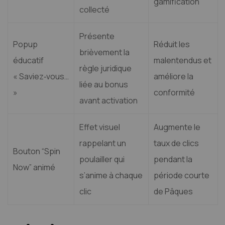
gamification
collecté
Présente
Popup
Réduit les
brièvement la
éducatif
malentendus et
règle juridique
« Saviez‑vous…
améliore la
liée au bonus
»
conformité
avant activation
Effet visuel
Augmente le
rappelant un
taux de clics
Bouton “Spin
poulailler qui
pendant la
Now” animé
s’anime à chaque
période courte
clic
de Pâques