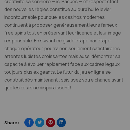
créativité saisonnière — ici Pâques — et respect strict
des nouvelles règles constitue aujourd’hui le levier
incontournable pour que les casinos modernes
continuent à proposer généreusement leurs fameux
free spins tout en préservant leur licence et leur image
responsable. En suivant ce guide étape par étape,
chaque opérateur pourra non seulement satisfaire les
attentes ludistes croissantes mais aussi démontrer sa
capacité à évoluer rapidement face aux cadres légaux
toujours plus exigeants. Le futur du jeu en ligne se
construit dès maintenant ; saisissez votre chance avant
que les œufs ne disparaissent !
Share: