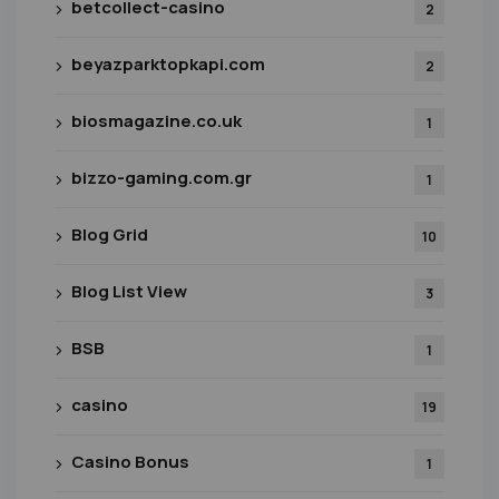
betcollect-casino
2
beyazparktopkapi.com
2
biosmagazine.co.uk
1
bizzo-gaming.com.gr
1
Blog Grid
10
Blog List View
3
BSB
1
casino
19
Casino Bonus
1