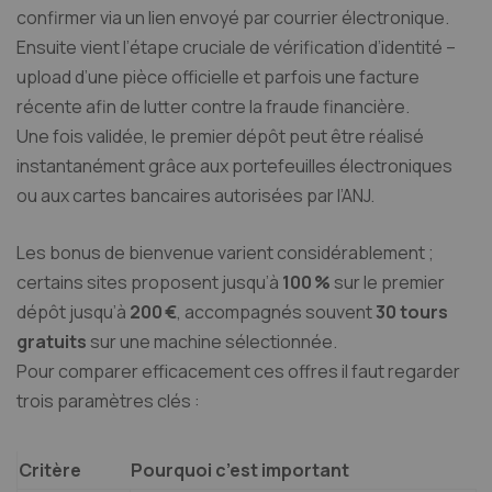
confirmer via un lien envoyé par courrier électronique.
Ensuite vient l’étape cruciale de vérification d’identité –
upload d’une pièce officielle et parfois une facture
récente afin de lutter contre la fraude financière.
Une fois validée, le premier dépôt peut être réalisé
instantanément grâce aux portefeuilles électroniques
ou aux cartes bancaires autorisées par l’ANJ.
Les bonus de bienvenue varient considérablement ;
certains sites proposent jusqu’à
100 %
sur le premier
dépôt jusqu’à
200 €
, accompagnés souvent
30 tours
gratuits
sur une machine sélectionnée.
Pour comparer efficacement ces offres il faut regarder
trois paramètres clés :
Critère
Pourquoi c’est important