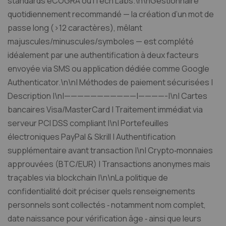
standards eCOGRA ou iTech Labs.\n\nGestionnaire
quotidiennement recommandé — la création d’un mot de
passe long (>12 caractères), mêlant
majuscules/minuscules/symboles — est complété
idéalement par une authentification à deux facteurs
envoyée via SMS ou application dédiée comme Google
Authenticator.\n\n| Méthodes de paiement sécurisées |
Description |\n|———————————|————-|\n| Cartes
bancaires Visa/MasterCard | Traitement immédiat via
serveur PCI DSS compliant |\n| Portefeuilles
électroniques PayPal & Skrill | Authentification
supplémentaire avant transaction |\n| Crypto‑monnaies
approuvées (BTC/EUR) | Transactions anonymes mais
traçables via blockchain |\n\nLa politique de
confidentialité doit préciser quels renseignements
personnels sont collectés ‑ notamment nom complet,
date naissance pour vérification âge ‑ ainsi que leurs