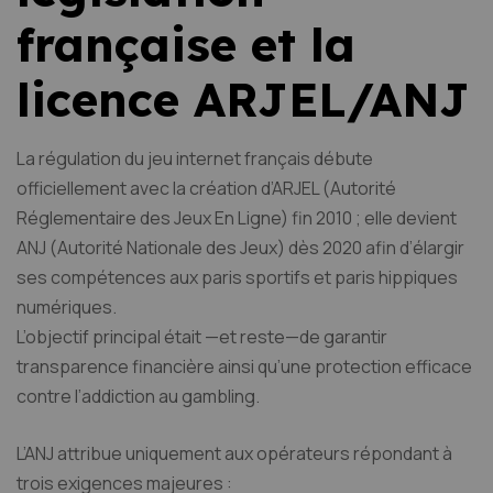
française et la
licence ARJEL/ANJ
La régulation du jeu internet français débute
officiellement avec la création d’ARJEL (Autorité
Réglementaire des Jeux En Ligne) fin 2010 ; elle devient
ANJ (Autorité Nationale des Jeux) dès 2020 afin d’élargir
ses compétences aux paris sportifs et paris hippiques
numériques.
L’objectif principal était —et reste—de garantir
transparence financière ainsi qu’une protection efficace
contre l’addiction au gambling.
L’ANJ attribue uniquement aux opérateurs répondant à
trois exigences majeures :