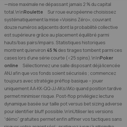
— mise maximale ne dépassant jamais 2 % du capital
total.\n\n
Roulette
Sur roue européenne choisissez
systématiquement la mise «​Voisins Zéro​», couvrant
douze numéros adjacents dont la probabilité collective
est supérieure grâce au placement équilibré parmi
hauts/bas pairs/impairs. Statistiques historiques
montrent qu’environ
45 %
des tirages tombent parmi ces
cases lors d’une série courte (<25 spins).\n\n
Poker
online
Sélectionnez une salle disposant déjà licencée
ANJ afin que vos fonds soient sécurisés ; commencez
toujours avec stratégie préflop basique ­– jouer
uniquement AA‐KK‐QQ‐JJ‐AKs/AKo quand position tardive
permet minimiser risque. Post‑flop privilégiez lecture
dynamique basée sur taille pot versus bet sizing adverse
pour identifier bluff possible.\n\nUtiliser les versions
“démo” gratuites permet enfin affiner vos tactiques sans
risquer votre argent réel ; pratiquez jusqu’à atteindre