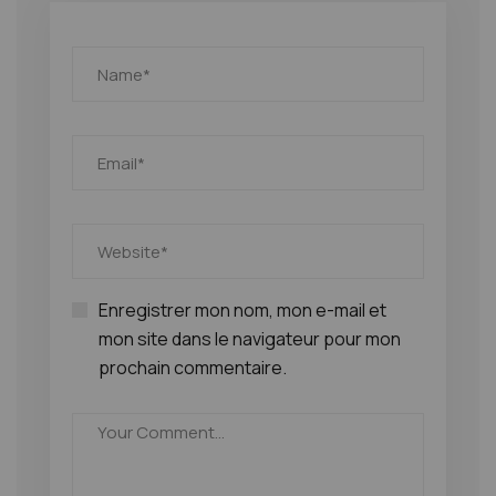
Enregistrer mon nom, mon e-mail et
mon site dans le navigateur pour mon
prochain commentaire.