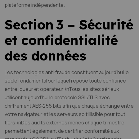
plateforme indépendente.
Section 3 – Sécurité
et confidentialité
des données
Les technologies anti‑fraude constituent aujourd’hui le
socle fondamental sur lequel repose toute confiance
entre joueur et opérateur.\nTous les sites sérieux
utilisent aujourd’hui le protocole SSL/TLS avec
chiffrement AES‑256 bits afin que chaque échange entre
votre navigateur et les serveurs soit illisible pour tout
tiers.\nDes audits externes menés chaque trimestre
permettent également de certifier conformité aux