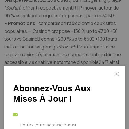
tels que NetEnt (
Gonzo’s Quest
) ou Microgaming (
Mega
Moolah
) offrant respectivement RTP moyen autour de
96 % vs jackpot progressif dépassant parfois 30 M € .
–
Promotions
: comparaison rapide entre deux sites
populaires — CasinoA propose +150 % up to €300 +50
tours vs CasinoB donne +200 % up to €500 +100 tours
mais condition wagering x35 vs x30.\n\nL’importance
capitale revient également au support client multilingue
accessible via chat live instantané disponible24/7 ainsi
qu’envoi email garanti sous deux heures ouvrées.\nCes
éléments combinés permettent au consommateur
éclairé —comme ceux consultés régulièrement sur
Abonnez-Vous Aux
Basketnews.Net—de sélectionner le nouveau site de
Mises À Jour !
casino en ligne qui correspond précisément à ses
attentes sans sacrifier sécurité ni qualité service.
Section 5 –