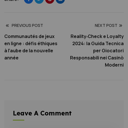
PREVIOUS POST
NEXT POST
Communautés de jeux
Reality‑Check e Loyalty
en ligne : défis éthiques
2024: la Guida Tecnica
à l’aube de la nouvelle
per Giocatori
année
Responsabili nei Casinò
Moderni
Leave A Comment