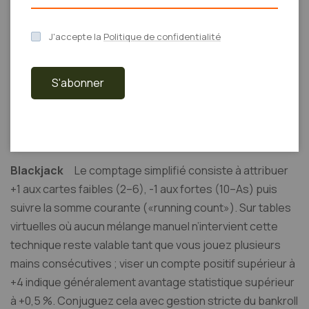
Stratégies
J'accepte la
Politique de confidentialité
gagnantes aux
S'abonner
principaux jeux de
table
Blackjack
Le comptage simplifié consiste à attribuer
+1 aux cartes faibles (2–6), -1 aux fortes (10–As) puis
suivre la somme courante («​running count​»). Sur tables
virtuelles où aucun mélange manuel n’intervient cette
technique reste valable tant que vous jouez plusieurs
mains consécutives ; viser un compte positif supérieur à
+4 indique généralement avantage statistique supérieur
à +0,5 %. Conjuguez cela avec gestion stricte du bankroll