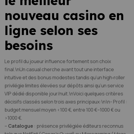
le meilleur
nouveau casino en
ligne selon ses
besoins
Le profil du joueur influence fortement son choix
final.\nUn casual cherche avant tout une interface
intuitive et des bonus modestes tandis qu’un high‑roller
privilégie limites élevées sur dépôts ainsi qu’un service
VIP dédié disponible jour/nuit.\nVoici quelques critères
décisifs classés selon trois axes principaux:\n\n- Profil :
budget mensuel moyen <100 €, entre 100 €–1000 € ou
>1000 €.
–
Catalogue
: présence privilégiée éditeurs reconnus