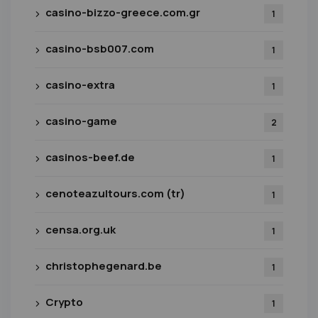
casino-bizzo-greece.com.gr
1
casino-bsb007.com
1
casino-extra
1
casino-game
2
casinos-beef.de
1
cenoteazultours.com (tr)
1
censa.org.uk
1
christophegenard.be
1
Crypto
1