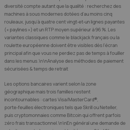
diversité compte autant que la qualité : recherchez des
machines à sous modernes dotées d’au moins cinq
rouleaux, jusqu’à quatre cent vingt‑et‑un lignes payantes
(« paylines ») et un RTP moyen supérieur à 96 %. Les
variantes classiques comme le blackjack français ou la
roulette européenne doivent être visibles dès l’écran
principal afin que vous ne perdiez pas de temps à fouiller
dans les menus.\n\nAnalyse des méthodes de paiement
sécurisées & temps de retrait
Les options bancaires varient selon la zone
géographique mais trois familles restent
incontournables : cartes Visa/MasterCard®,
porte‑feuilles électroniques tels que Skrill ou Neteller,
puis cryptomonnaies comme Bitcoin qui offrent parfois
zéro frais transactionnel.\n\nEn général une demande de