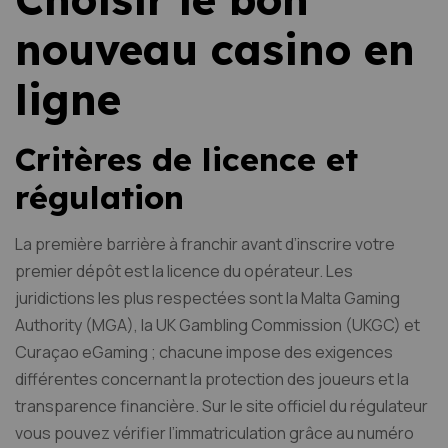
nouveau casino en
ligne
Critères de licence et
régulation
La première barrière à franchir avant d’inscrire votre
premier dépôt est la licence du opérateur. Les
juridictions les plus respectées sont la Malta Gaming
Authority (MGA), la UK Gambling Commission (UKGC) et
Curaçao eGaming ; chacune impose des exigences
différentes concernant la protection des joueurs et la
transparence financière. Sur le site officiel du régulateur
vous pouvez vérifier l’immatriculation grâce au numéro