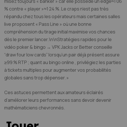
misez toujours « banker » car elle possède un edge≈1·06
% contre « player »≈1·24 %. Le craps n’est pas très
répandu chez tous les opérateurs mais certaines salles
live proposent « Pass Line » où une bonne
compréhension du tirage initial maximise vos chances
dès le premier lancer.\n\nStratégies rapides pour le
vidéo poker & bingo → VPK Jacks or Better conseille
“draw four low cards” lorsqu’un pair déjà présent assure
≥99 % RTP ; quant au bingo online , privilégiez les parties
à tickets multiples pour augmenter vos probabilités
globales sans trop dépenser. »
Ces astuces permettent aux amateurs éclairés
d’améliorer leurs performances sans devoir devenir
mathématiciens chevronnés.
Jouer