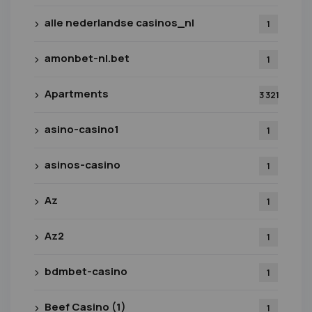
alle nederlandse casinos_nl
1
amonbet-nl.bet
1
Apartments
3 321
asino-casino1
1
asinos-casino
1
Az
1
Az2
1
bdmbet-casino
1
Beef Casino (1)
1