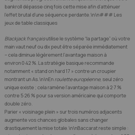
bankroll dépasse cinq fois cette mise afin d’atténuer
l’effet brutal d’une séquence perdante.\n\n### Les
jeux de table classiques
Blackjack français
utilise le système “la partage” où votre
main vaut neuf ou dix peut être séparée immédiatement
– cela diminue légèrement l’avantage maison à
environ 0·42 %. La stratégie basique recommande
notamment « stand on hard 17 » contre un croupier
montrant un As.\n\nEn
roulette européenne
, seul zéro
unique existe ; cela ramène l’avantage maison à 2·7 %
contre 5·26 % pour sa version américaine qui comporte
double zéro.
Parier « voisinage plein » sur trois numéros adjacents
augmente vos chances globales sans changer
drastiquement la mise totale.\n\nBaccarat reste simple :