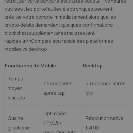
retrait par carte bancaire est traitée sous 24–48 heures
ouvrées ; les portefeuilles électroniques peuvent
créditer votre compte immédiatement alors que les
crypto‑débits demandent quelques confirmations
blockchain supplémentaires mais restent
rapides.\n\nComparaison rapide des plateformes
mobiles vs desktop
Fonctionnalité
Mobile
Desktop
Temps
< 2 secondes
< 1 seconde après
moyen
après tap
clic
d’accès
Optimisée
Qualité
Résolution native
HTML5 /
graphique
full HD
résolution auto