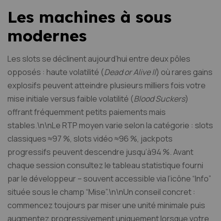
Les machines à sous
modernes
Les slots se déclinent aujourd’hui entre deux pôles
opposés : haute volatilité (
Dead or Alive II
) où rares gains
explosifs peuvent atteindre plusieurs milliers fois votre
mise initiale versus faible volatilité (
Blood Suckers
)
offrant fréquemment petits paiements mais
stables.\n\nLe RTP moyen varie selon la catégorie : slots
classiques ≈97 %, slots vidéo ≈96 %, jackpots
progressifs peuvent descendre jusqu’à94 %. Avant
chaque session consultez le tableau statistique fourni
par le développeur – souvent accessible via l’icône “Info”
située sous le champ “Mise”.\n\nUn conseil concret :
commencez toujours par miser une unité minimale puis
augmentez progressivement uniquement lorsque votre