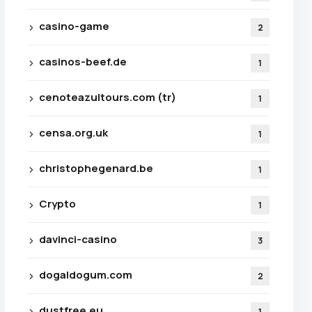
casino-game
2
casinos-beef.de
1
e confidentialité
cenoteazultours.com (tr)
1
censa.org.uk
1
christophegenard.be
1
Crypto
1
davinci-casino
3
dogaldogum.com
2
dustfree.eu
1