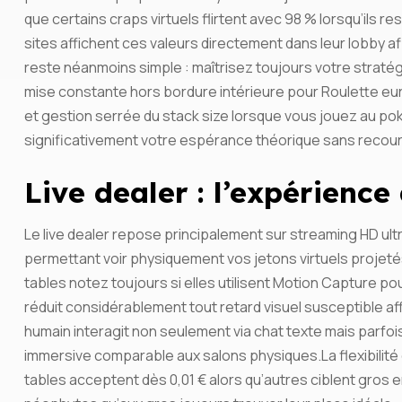
que certains craps virtuels flirtent avec 98 % lorsqu’ils
sites affichent ces valeurs directement dans leur lobby a
reste néanmoins simple : maîtrisez toujours votre straté
mise constante hors bordure intérieure pour Roulette e
et gestion serrée du stack size lorsque vous jouez au po
significativement votre espérance théorique sans recouri
Live dealer : l’expérience
Le live dealer repose principalement sur streaming HD u
permettant voir physiquement vos jetons virtuels projet
tables notez toujours si elles utilisent Motion Capture p
réduit considérablement tout retard visuel susceptible 
humain interagit non seulement via chat texte mais parfoi
immersive comparable aux salons physiques.La flexibilité
tables acceptent dès 0,01 € alors qu’autres ciblent gros 