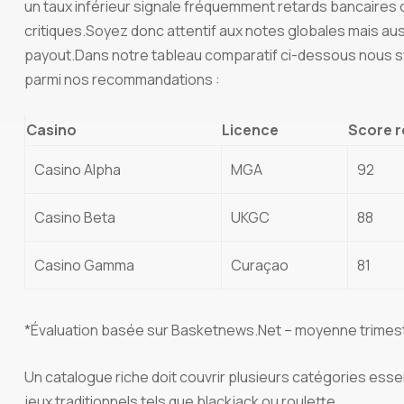
un taux inférieur signale fréquemment retards bancaires
critiques.Soyez donc attentif aux notes globales mais auss
payout.Dans notre tableau comparatif ci-dessous nous s
parmi nos recommandations :
Casino
Licence
Score r
Casino Alpha
MGA
92
Casino Beta
UKGC
88
Casino Gamma
Curaçao
81
*Évaluation basée sur Basketnews.Net – moyenne trimestr
Un catalogue riche doit couvrir plusieurs catégories essen
jeux traditionnels tels que blackjack ou roulette,