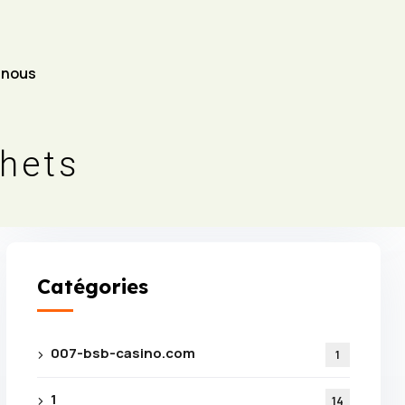
-nous
chets
Catégories
007-bsb-casino.com
1
1
14