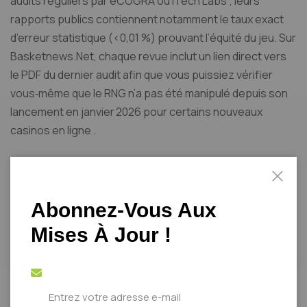
audits réguliers par eCOGRA ou iTech Labs ; leurs
rapports publics contiennent notamment le taux exact
d’erreur statistique (<0,01 %) prouvant l’équité du jeu. Sur
Basketnews.Net, chaque revue inclut un lien direct vers
le PDF du dernier audit afin que vous puissiez vérifier
vous‑même que le RNG n’a pas été manipulé depuis son
lancement en janvier 2026 pour certains nouveaux
casinos en ligne .
Politique KYC (Know
Your Customer)
Abonnez-Vous Aux
La procédure KYC requiert généralement une copie
Mises À Jour !
d’une pièce d’identité officielle (carte nationale ou
passeport) ainsi qu’un justificatif de domicile datant de
moins de trois mois (facture EDF ou relevé bancaire).
Ces documents permettent aux opérateurs conformes