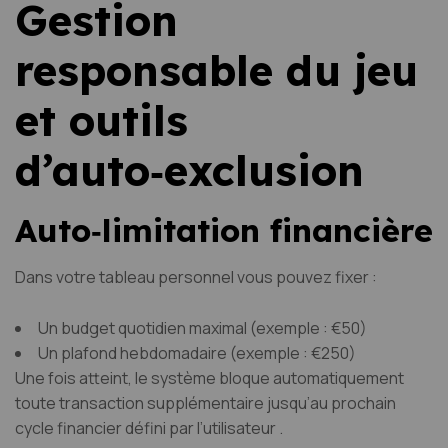
Gestion
responsable du jeu
et outils
d’auto‑exclusion
Auto‑limitation financière
Dans votre tableau personnel vous pouvez fixer :
Un budget quotidien maximal (exemple : €50)
Un plafond hebdomadaire (exemple : €250)
Une fois atteint, le système bloque automatiquement
toute transaction supplémentaire jusqu’au prochain
cycle financier défini par l’utilisateur .