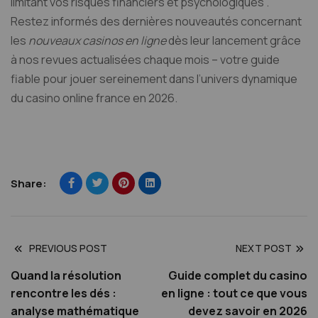
limitant vos risques financiers et psychologiques .
Restez informés des dernières nouveautés concernant
les
nouveaux casinos en ligne
dès leur lancement grâce
à nos revues actualisées chaque mois – votre guide
fiable pour jouer sereinement dans l’univers dynamique
du casino online france en 2026.​
Share:
PREVIOUS POST
NEXT POST
Quand la résolution
Guide complet du casino
rencontre les dés :
en ligne : tout ce que vous
analyse mathématique
devez savoir en 2026