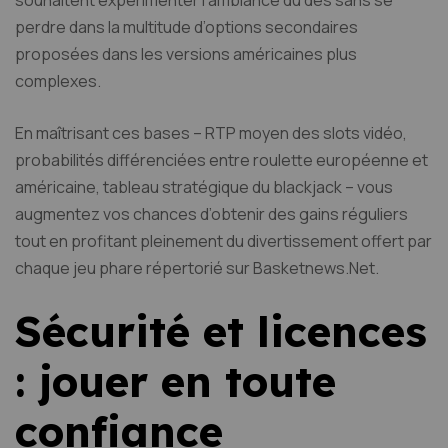
souhaitent expérimenter l’ambiance du dés sans se
perdre dans la multitude d’options secondaires
proposées dans les versions américaines plus
complexes.
En maîtrisant ces bases – RTP moyen des slots vidéo,
probabilités différenciées entre roulette européenne et
américaine, tableau stratégique du blackjack – vous
augmentez vos chances d’obtenir des gains réguliers
tout en profitant pleinement du divertissement offert par
chaque jeu phare répertorié sur Basketnews.Net.
Sécurité et licences
: jouer en toute
confiance