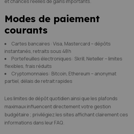
et chances réelles de gains importants.
Modes de paiement
courants
Cartes bancaires : Visa, Mastercard – dépôts
instantanés, retraits sous 48 h
Portefeuilles électroniques : Skrill, Neteller – limites
flexibles, frais réduits
Cryptomonnaies : Bitcoin, Ethereum – anonymat
partiel, délais de retrait rapides
Les limites de dépôt quotidien ainsi que les plafonds
maximaux influencent directement votre gestion
budgétaire ; privilégiez les sites affichant clairement ces
informations dans leur FAQ.