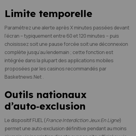
Limite temporelle
Paramétrez une alerte après X minutes passées devant
l’écran – typiquement entre 60 et 120 minutes – puis
choisissez soit une pause forcée soit une déconnexion
complète jusqu’au lendemain ; cette fonction est
intégrée dans la plupart des applications mobiles
proposées par les casinos recommandés par
Basketnews.Net .
Outils nationaux
d’auto‑exclusion
Le dispositif FIJEL (
France Interdiction Jeux En Ligne
)
permet une auto‑exclusion définitive pendant au moins