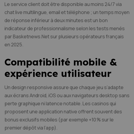
Le service client doit être disponible au moins 24/7 via
chat live multilingue, email et téléphone ; un temps moyen
de réponse inférieur à deux minutes est un bon
indicateur de professionnalisme selon les tests menés
par Basketnews.Net sur plusieurs opérateurs français
en 2025.
Compatibilité mobile &
expérience utilisateur
Un design responsive assure que chaque jeu s’adapte
aux écrans Android, iOS ou aux navigateurs desktop sans
perte graphique ni latence notable. Les casinos qui
proposent une application native offrent souvent des
bonus exclusifs mobiles (par exemple +10 % sur le
premier dépôt via l’app).