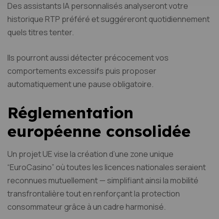
Des assistants IA personnalisés analyseront votre
historique RTP préféré et suggéreront quotidiennement
quels titres tenter.
Ils pourront aussi détecter précocement vos
comportements excessifs puis proposer
automatiquement une pause obligatoire.
Réglementation
européenne consolidée
Un projet UE vise la création d’une zone unique
“EuroCasino” où toutes les licences nationales seraient
reconnues mutuellement — simplifiant ainsi la mobilité
transfrontalière tout en renforçant la protection
consommateur grâce à un cadre harmonisé.