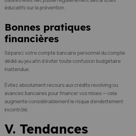
Basketnews.Net publie régulièrement des articles
éducatifs sur la prévention.
Bonnes pratiques
financières
Séparez votre compte bancaire personnel du compte
dédié au jeu afin d’éviter toute confusion budgétaire
inattendue.
Évitez absolument recours aux crédits revolving ou
avances bancaires pour financer vos mises — cela
augmente considérablement le risque d’endettement
incontrôlé.
V. Tendances