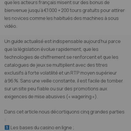
que les acteurs français misent sur des bonus de
bienvenue jusqu’à €1 000 + 200 tours gratuits pour attirer
les novices comme les habitués des machines à sous
vidéo.
Un guide actualisé est indispensable aujourd’hui parce
que la législation évolue rapidement, que les
technologies de chiffrement se renforcent et que les
catalogues de jeux se multiplient avec des titres
exclusifs à forte volatilité et un RTP moyen supérieur
à 96 %. Sans une veille constante, il est facile de tomber
sur un site peu fiable ou sur des promotions aux
exigences de mise abusives (« wagering »).
Dans cet article nous décortiquons cinq grandes parties
:
Les bases du casino en ligne ;