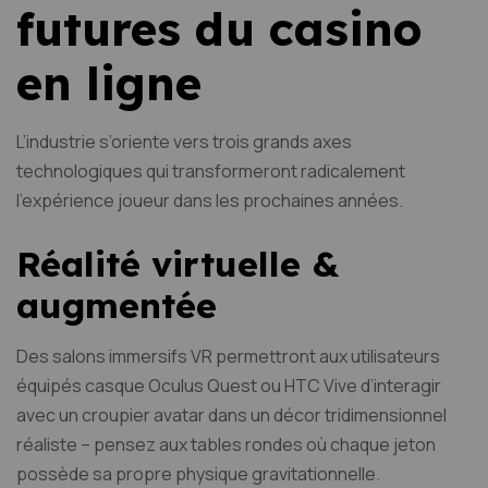
futures du casino
en ligne
L’industrie s’oriente vers trois grands axes
technologiques qui transformeront radicalement
l’expérience joueur dans les prochaines années.
Réalité virtuelle &
augmentée
Des salons immersifs VR permettront aux utilisateurs
équipés casque Oculus Quest ou HTC Vive d’interagir
avec un croupier avatar dans un décor tridimensionnel
réaliste – pensez aux tables rondes où chaque jeton
possède sa propre physique gravitationnelle.