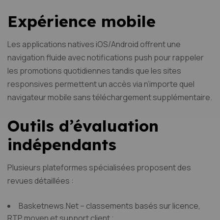
Expérience mobile
Les applications natives iOS/Android offrent une
navigation fluide avec notifications push pour rappeler
les promotions quotidiennes tandis que les sites
responsives permettent un accès via n’importe quel
navigateur mobile sans téléchargement supplémentaire.
Outils d’évaluation
indépendants
Plusieurs plateformes spécialisées proposent des
revues détaillées :
Basketnews.Net – classements basés sur licence,
RTP moyen et support client ;