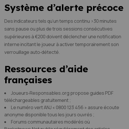
Système d’alerte précoce
Des indicateurs tels qu’un temps continu >30 minutes
sans pause ou plus de trois sessions consécutives
supérieures à €200 doivent déclencher une notification
interne incitant le joueur à activer temporairement son
verrouillage auto‑détecté.
Ressources d’aide
françaises
Joueurs‑Responsables.org propose guides PDF
téléchargeables gratuitement ;
Le numéro vert ANJ « 0800 123 456 » assure écoute
anonyme disponible tous les jours ouvrés ;
Forums communautaires modérés où