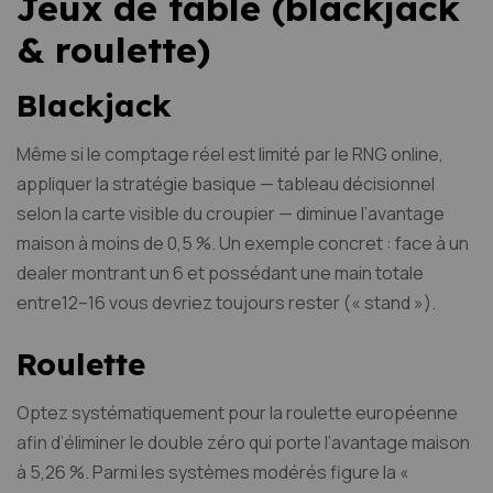
Jeux de table (blackjack
& roulette)
Blackjack
Même si le comptage réel est limité par le RNG online,
appliquer la stratégie basique — tableau décisionnel
selon la carte visible du croupier — diminue l’avantage
maison à moins de 0,5 %. Un exemple concret : face à un
dealer montrant un 6 et possédant une main totale
entre12–16 vous devriez toujours rester (« stand »).
Roulette
Optez systématiquement pour la roulette européenne
afin d’éliminer le double zéro qui porte l’avantage maison
à 5,26 %. Parmi les systèmes modérés figure la «