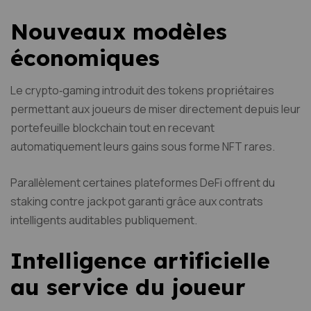
Nouveaux modèles
économiques
Le crypto‑gaming introduit des tokens propriétaires
permettant aux joueurs de miser directement depuis leur
portefeuille blockchain tout en recevant
automatiquement leurs gains sous forme NFT rares.
Parallèlement certaines plateformes DeFi offrent du
staking contre jackpot garanti grâce aux contrats
intelligents auditables publiquement.
Intelligence artificielle
au service du joueur