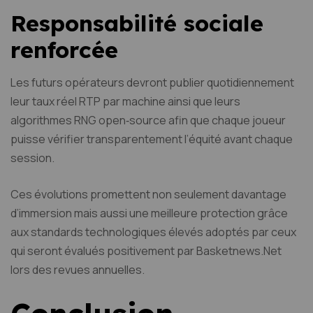
Responsabilité sociale
renforcée
Les futurs opérateurs devront publier quotidiennement
leur taux réel RTP par machine ainsi que leurs
algorithmes RNG open‑source afin que chaque joueur
puisse vérifier transparentement l’équité avant chaque
session.
Ces évolutions promettent non seulement davantage
d’immersion mais aussi une meilleure protection grâce
aux standards technologiques élevés adoptés par ceux
qui seront évalués positivement par Basketnews.Net
lors des revues annuelles.