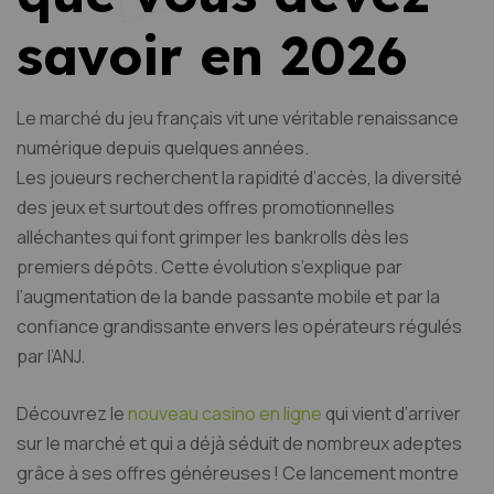
savoir en 2026
Le marché du jeu français vit une véritable renaissance
numérique depuis quelques années.
Les joueurs recherchent la rapidité d’accès, la diversité
des jeux et surtout des offres promotionnelles
alléchantes qui font grimper les bankrolls dès les
premiers dépôts. Cette évolution s’explique par
l’augmentation de la bande passante mobile et par la
confiance grandissante envers les opérateurs régulés
par l’ANJ.
Découvrez le
nouveau casino en ligne
qui vient d’arriver
sur le marché et qui a déjà séduit de nombreux adeptes
grâce à ses offres généreuses ! Ce lancement montre