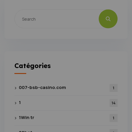
Catégories
007-bsb-casino.com
1
1
14
1Win tr
1