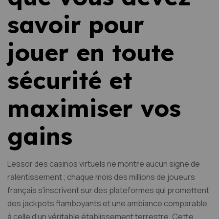
savoir pour
jouer en toute
sécurité et
maximiser vos
gains
L’essor des casinos virtuels ne montre aucun signe de
ralentissement ; chaque mois des millions de joueurs
français s’inscrivent sur des plateformes qui promettent
des jackpots flamboyants et une ambiance comparable
à celle d’un véritable établissement terrestre. Cette