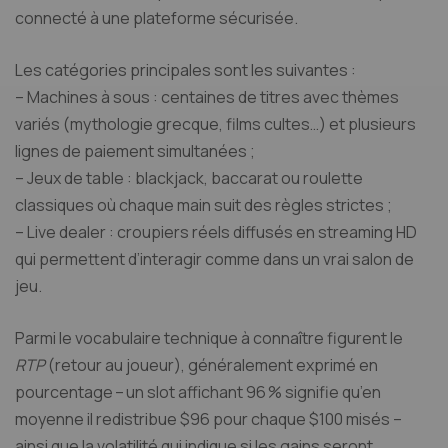
connecté à une plateforme sécurisée.
Les catégories principales sont les suivantes :
– Machines à sous : centaines de titres avec thèmes
variés (mythologie grecque, films cultes…) et plusieurs
lignes de paiement simultanées ;
– Jeux de table : blackjack, baccarat ou roulette
classiques où chaque main suit des règles strictes ;
– Live dealer : croupiers réels diffusés en streaming HD
qui permettent d’interagir comme dans un vrai salon de
jeu.
Parmi le vocabulaire technique à connaître figurent le
RTP
(retour au joueur), généralement exprimé en
pourcentage – un slot affichant 96 % signifie qu’en
moyenne il redistribue $96 pour chaque $100 misés –
ainsi que la volatilité qui indique si les gains seront