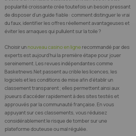
popularité croissante crée toutefois un besoin pressant
de disposer d’un guide fiable : comment distinguer le vrai
du faux, identifier les offres réellement avantageuses et
éviter les arnaques qui pullulent sur la toile ?
Choisir un
nouveau casino en ligne
recommandé par des
experts est aujourd’hui la première étape pour jouer
sereinement. Les revues indépendantes comme
Basketnews.Net passent au crible les licences, les
logiciels et les conditions de mise afin d’établir un
classement transparent ; elles permettent ainsi aux
joueurs d’accéder rapidement à des sites testés et
approuvés par la communauté française. En vous
appuyant sur ces classements, vous réduisez
considérablement le risque de tomber sur une
plateforme douteuse ou mal régulée.