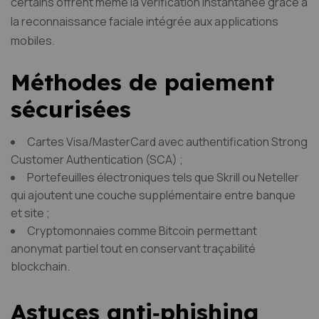
certains offrent même la vérification instantanée grâce à
la reconnaissance faciale intégrée aux applications
mobiles.
Méthodes de paiement
sécurisées
Cartes Visa/MasterCard avec authentification Strong
Customer Authentication (SCA) ;
Portefeuilles électroniques tels que Skrill ou Neteller
qui ajoutent une couche supplémentaire entre banque
et site ;
Cryptomonnaies comme Bitcoin permettant
anonymat partiel tout en conservant traçabilité
blockchain.
Astuces anti‑phishing