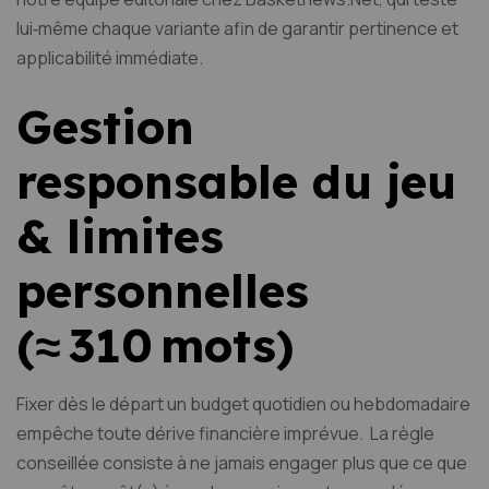
lui‑même chaque variante afin de garantir pertinence et
applicabilité immédiate.
Gestion
responsable du jeu
& limites
personnelles
(≈ 310 mots)
Fixer dès le départ un budget quotidien ou hebdomadaire
empêche toute dérive financière imprévue. La règle
conseillée consiste à ne jamais engager plus que ce que