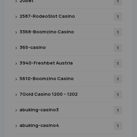
20bet
1
2587-RodeoSlot Casino
1
3368-Boomzino Casino
1
365-casino
1
3940-Freshbet Austria
1
5610-Boomzino Casino
1
7Gold Casino 1200 – 1202
1
abuking-casino3
1
abuking-casino4
1