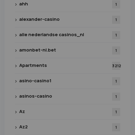
ahh
1
alexander-casino
1
alle nederlandse casinos_nl
1
amonbet-nl.bet
1
Apartments
3 212
asino-casino1
1
asinos-casino
1
Az
1
Az2
1