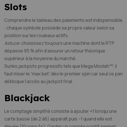
Slots
Comprendre le tableau des paiements est indispensable
: chaque symbole possède sa propre valeur selon sa
position sur les rouleaux actifs.
Astuce
: choisissez toujours une machine dont le RTP
dépasse 95 % afin d’assurer un retour théorique
supérieur à la moyenne du marché.
Surles jackpots progressifs tels que Mega Moolah™, il
faut miser le “max bet” dès le premier spin car seul ce pari
débloque l’accès au jackpot final.
Blackjack
Le comptage simplifié consiste à ajouter +1 lorsqu’une
carte basse (de 2 à6) apparaît puis –1 quand elle est
élevée (10 voire As). Garder un compte positif permet