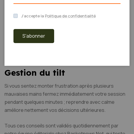
Distinguerez rapidement si vos adversaires jouent «
tight » (sélection stricte des mains) ou « loose » (jouent
J'accepte la
Politique de confidentialité
beaucoup) grâce aux statistiques affichées dans le
lobby.
S'abonner
Astuce
: contre un joueur loose augmentez votre
fréquence agressive pendant qu’il sème trop souvent
ses jetons.
Gestion du tilt
Si vous sentez monter frustration après plusieurs
mauvaises mains fermez immédiatement votre session
pendant quelques minutes ; reprendre avec calme
améliore nettement vos décisions ultérieures.
Tous ces conseils sont validés quotidiennement par
notre équipe éditoriale chez Basketnews.Net, qui teste