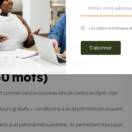
sent l’ambiance d’un vrai casino via un flux vidéo HD
ing (minimum Full HD), la rapidité du chat texte/voix et la
J'accepte la
Politique d
selon votre préférence.
s d’accueil et
S'abonner
nt les évaluer
50 mots)
ommercial d’un nouveau site de casino en ligne ; il se
tours gratuits », conditionné à un dépôt minimum souvent
mis à un plafond mensuel limité ; ils permettent d’essayer