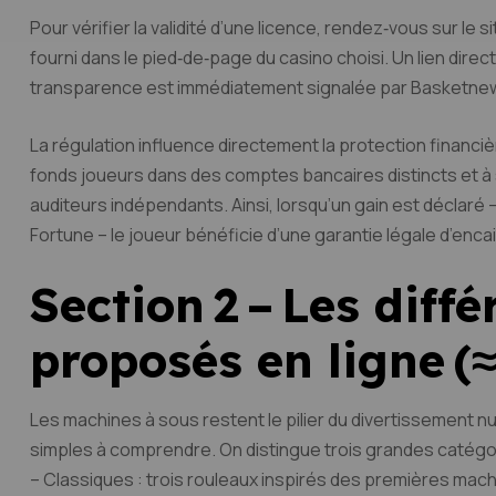
Pour vérifier la validité d’une licence, rendez‑vous sur le 
fourni dans le pied‑de‑page du casino choisi. Un lien direct
transparence est immédiatement signalée par Basketnew
La régulation influence directement la protection financièr
fonds joueurs dans des comptes bancaires distincts et à
auditeurs indépendants. Ainsi, lorsqu’un gain est déclaré
Fortune – le joueur bénéficie d’une garantie légale d’encai
Section 2 – Les diff
proposés en ligne (
Les machines à sous restent le pilier du divertissement 
simples à comprendre. On distingue trois grandes catégor
– Classiques : trois rouleaux inspirés des premières mac