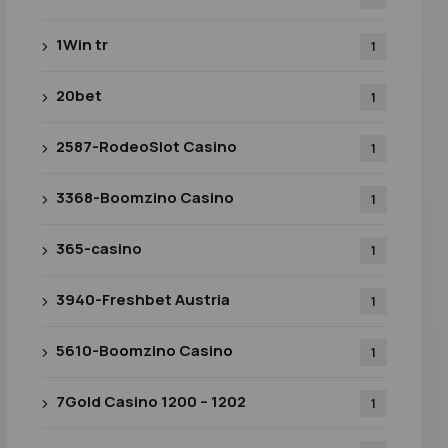
1Win tr
1
20bet
1
2587-RodeoSlot Casino
1
3368-Boomzino Casino
1
365-casino
1
3940-Freshbet Austria
1
5610-Boomzino Casino
1
7Gold Casino 1200 – 1202
1