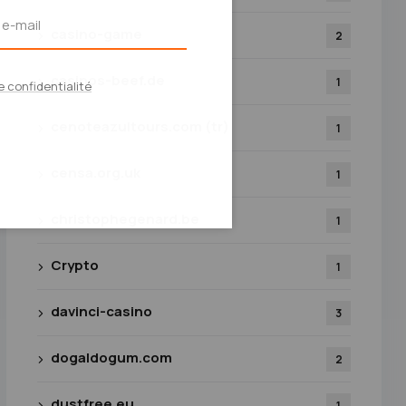
casino-game
2
casinos-beef.de
1
e confidentialité
cenoteazultours.com (tr)
1
censa.org.uk
1
christophegenard.be
1
Crypto
1
davinci-casino
3
dogaldogum.com
2
dustfree.eu
1