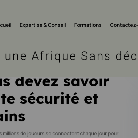
cueil
Expertise & Conseil
Formations
Contactez
 une Afrique Sans dé
 casino en ligne
us devez savoir
te sécurité et
ains
es millions de joueurs se connectent chaque jour pour