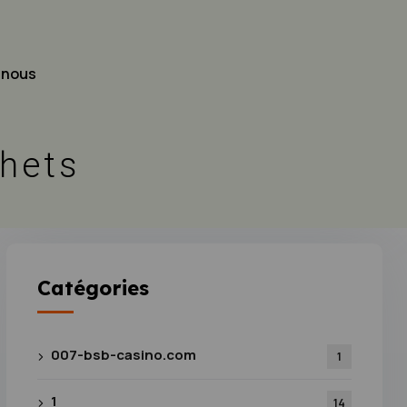
-nous
chets
Catégories
007-bsb-casino.com
1
1
14