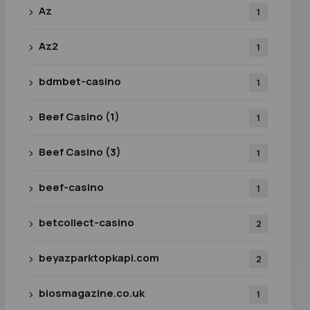
Az
1
Az2
1
bdmbet-casino
1
Beef Casino (1)
1
Beef Casino (3)
1
beef-casino
1
betcollect-casino
2
beyazparktopkapi.com
2
biosmagazine.co.uk
1