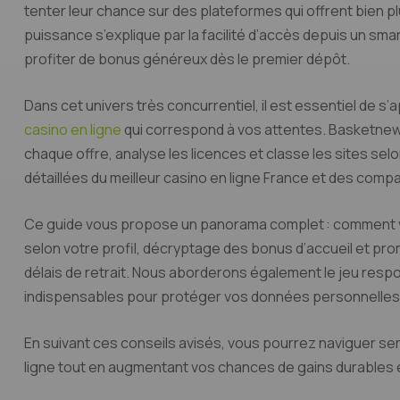
tenter leur chance sur des plateformes qui offrent bien p
puissance s’explique par la facilité d’accès depuis un smar
profiter de bonus généreux dès le premier dépôt.
Dans cet univers très concurrentiel, il est essentiel de s
casino en ligne
qui correspond à vos attentes. Basketnew
chaque offre, analyse les licences et classe les sites se
détaillées du meilleur casino en ligne France et des comp
Ce guide vous propose un panorama complet : comment vérif
selon votre profil, décryptage des bonus d’accueil et p
délais de retrait. Nous aborderons également le jeu resp
indispensables pour protéger vos données personnelles 
En suivant ces conseils avisés, vous pourrez naviguer se
ligne tout en augmentant vos chances de gains durables 