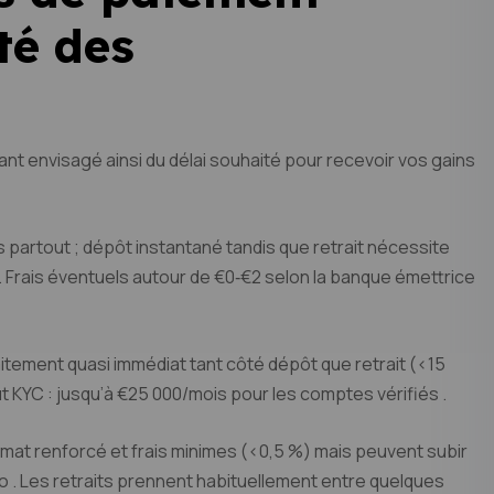
té des
t envisagé ainsi du délai souhaité pour recevoir vos gains
partout ; dépôt instantané tandis que retrait nécessite
 Frais éventuels autour de €0‑€2 selon la banque émettrice
traitement quasi immédiat tant côté dépôt que retrait (<15
t KYC : jusqu’à €25 000/mois pour les comptes vérifiés .
at renforcé et frais minimes (<0,5 %) mais peuvent subir
 . Les retraits prennent habituellement entre quelques