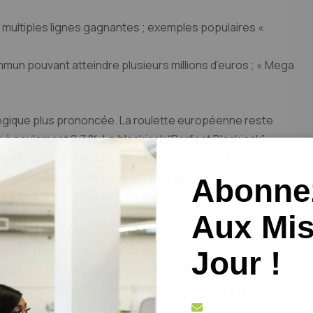
et multiples lignes gagnantes ; exemples populaires «
mun pouvant atteindre plusieurs millions d’euros ; « Mega
.
atégique plus prononcée. La roulette européenne reste
n à seulement 2,7 %. Le blackjack “Perfect Blackjack”
e optimale ; plusieurs variantes comme “Spanish 21” ou
avec leurs taux respectifs d’avantage du croupier. Le
Abonne
râce à ses mises minimales élevées mais son edge minime
Aux Mi
es live‑streaming où les parties sont commentées par des
Jour !
‑joueur unique similaire aux tournois télévisés
 partypoker offrent également des cash games instantanés
n conservant une forte liquidité du pool prize‑pool .