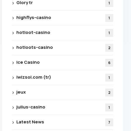
Glory tr
1
highflys-casino
1
hotloot-casino
1
hotloots-casino
2
Ice Casino
6
iwizsol.com (tr)
1
jeux
2
julius-casino
1
Latest News
7