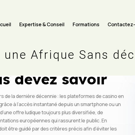
cueil
Expertise & Conseil
Formations
Contactez
 une Afrique Sans dé
 casino en ligne
us devez savoir
 de la dernière décennie : les plateformes de casino en
is grâce à l’accès instantané depuis un smartphone ou un
’une offre ludique toujours plus diversifiée, de
ntations européennes qui rassurent le public. En
 doit être guidé par des critères précis afin d’éviter les