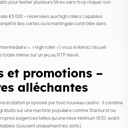
faits pour tester plusieurs titres sans trop risquer son
imale €5 000 – réservées aux high rollers capables
implifié des cartes ou la martingale contrôlée dans
ntermédiaire », « high roller ») vous éviterez l’écueil
e totale même sur un jeu au RTP élevé.
us et promotions –
es alléchantes
e incitation proposée par tout nouveau casino : il combine
 gratuits sur une machine populaire comme Starburst ou
opres exigences telles qu’une mise minimum (€10) avant
éligibles (souvent uniquement les slots).