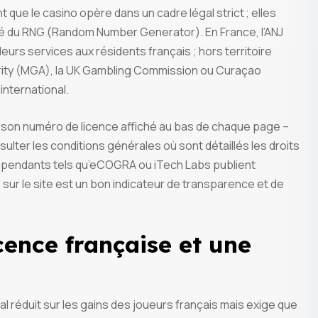
t que le casino opère dans un cadre légal strict ; elles
ité du RNG (Random Number Generator). En France, l’ANJ
urs services aux résidents français ; hors territoire
ority (MGA), la UK Gambling Commission ou Curaçao
international.
érer son numéro de licence affiché au bas de chaque page –
lter les conditions générales où sont détaillés les droits
ndépendants tels qu’eCOGRA ou iTech Labs publient
 sur le site est un bon indicateur de transparence et de
cence française et une
l réduit sur les gains des joueurs français mais exige que