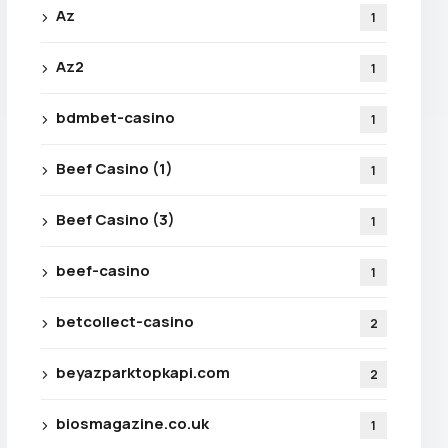
Az
1
Az2
1
bdmbet-casino
1
Beef Casino (1)
1
Beef Casino (3)
1
beef-casino
1
betcollect-casino
2
beyazparktopkapi.com
2
biosmagazine.co.uk
1