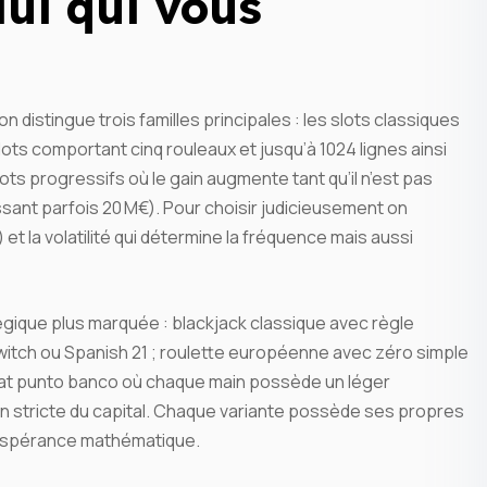
ui qui vous
J'accepte la
Politique d
on distingue trois familles principales : les slots classiques
lots comportant cinq rouleaux et jusqu’à 1024 lignes ainsi
S'abonner
ots progressifs où le gain augmente tant qu’il n’est pas
nt parfois 20 M€). Pour choisir judicieusement on
 la volatilité qui détermine la fréquence mais aussi
égique plus marquée : blackjack classique avec règle
Switch ou Spanish 21 ; roulette européenne avec zéro simple
rat punto banco où chaque main possède un léger
 stricte du capital. Chaque variante possède ses propres
 espérance mathématique.​