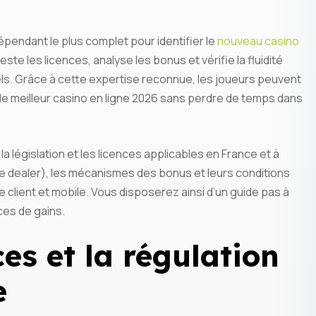
endant le plus complet pour identifier le
nouveau casino
ste les licences, analyse les bonus et vérifie la fluidité
s. Grâce à cette expertise reconnue, les joueurs peuvent
 le meilleur casino en ligne 2026 sans perdre de temps dans
la législation et les licences applicables en France et à
 live dealer), les mécanismes des bonus et leurs conditions
e client et mobile. Vous disposerez ainsi d’un guide pas à
ces de gains.
ces et la régulation
e