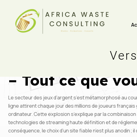
Ac
lamine58
0 Comments
Vers
Guide complet du
– Tout ce que vo
Le secteur des jeux d’argent s’est métamorphosé au cours
ligne attirent chaque jour des millions de joueurs frança
ordinateur. Cette explosion s’explique par la combinaison d
technologies de streaming haute définition et de régleme
conséquence, le choix d’un site fiable n’est plus anodin ; il