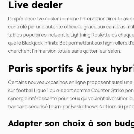
Live dealer
L’expérience live dealer combine l’interaction directe avec
contrôlé par une autorité officielle grâce aux caméras mul
tables populaires incluent le Lightning Roulette où chaque 
que le Blackjack Infinite Bet permettant aux high rollers d
cherchent l’immersion totale sans quitter leur salon.
Paris sportifs & jeux hybr
Certains nouveaux casinos en ligne proposent aussi une
sur football Ligue 1 ou e‑sport comme Counter‑Strike pend
synergie intéressante pour ceux qui veulent diversifier l
bancaire sécurisé fourni par Basketnews.Net lors du pro
Adapter son choix à son budge