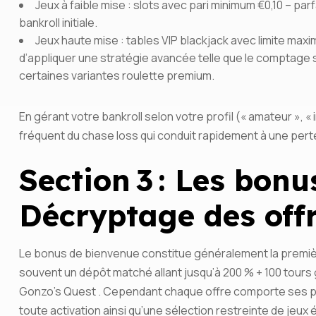
Jeux à faible mise : slots avec pari minimum €0,10 – par
bankroll initiale.
Jeux haute mise : tables VIP blackjack avec limite max
d’appliquer une stratégie avancée telle que le comptage s
certaines variantes roulette premium.
En gérant votre bankroll selon votre profil (« amateur », « i
fréquent du chase loss qui conduit rapidement à une pert
Section 3 : Les bon
Décryptage des offr
Le bonus de bienvenue constitue généralement la premièr
souvent un dépôt matché allant jusqu’à 200 % + 100 tours
Gonzo’s Quest . Cependant chaque offre comporte ses pr
toute activation ainsi qu’une sélection restreinte de jeux 