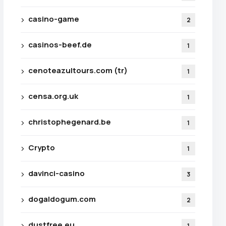
casino-game
2
casinos-beef.de
1
e confidentialité
cenoteazultours.com (tr)
1
censa.org.uk
1
christophegenard.be
1
Crypto
1
davinci-casino
3
dogaldogum.com
2
dustfree.eu
1