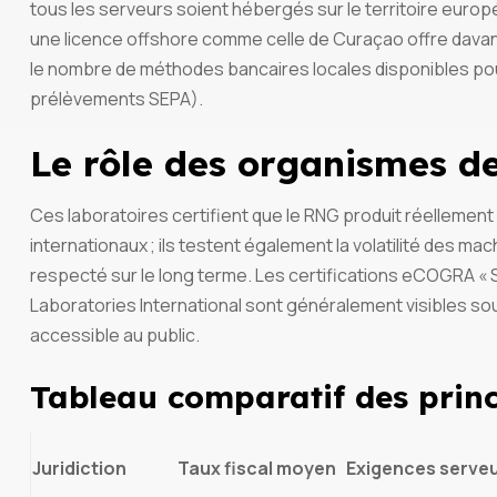
tous les serveurs soient hébergés sur le territoire europé
une licence offshore comme celle de Curaçao offre davanta
le nombre de méthodes bancaires locales disponibles pou
prélèvements SEPA).
Le rôle des organismes de 
Ces laboratoires certifient que le RNG produit réellement
internationaux ; ils testent également la volatilité des m
respecté sur le long terme. Les certifications eCOGRA « S
Laboratories International sont généralement visibles sou
accessible au public.
Tableau comparatif des princ
Juridiction
Taux fiscal moyen
Exigences serve