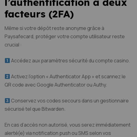
l’authentification à deux
facteurs (2FA)
Même si votre dépôt reste anonyme grâce à
Paysafecard, protéger votre compte utilisateur reste
crucial :
Accédez aux paramètres sécurité du compte casino.
Activez l’option « Authenticator App » et scannez le
QR code avec Google Authenticator ou Authy.
Conservez vos codes secours dans un gestionnaire
sécurisé tel que Bitwarden.
En cas d’accès non autorisé, vous serez immédiatement
alerté(e) via notification push ou SMS selon vos