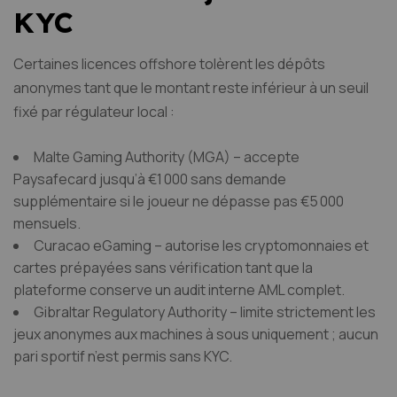
KYC
Certaines licences offshore tolèrent les dépôts
anonymes tant que le montant reste inférieur à un seuil
fixé par régulateur local :
Malte Gaming Authority (MGA) – accepte
Paysafecard jusqu’à €1 000 sans demande
supplémentaire si le joueur ne dépasse pas €5 000
mensuels.
Curacao eGaming – autorise les cryptomonnaies et
cartes prépayées sans vérification tant que la
plateforme conserve un audit interne AML complet.
Gibraltar Regulatory Authority – limite strictement les
jeux anonymes aux machines à sous uniquement ; aucun
pari sportif n’est permis sans KYC.