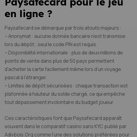
Paysafecard pour le jeu
en ligne ?
Paysafecard se démarque par trois atouts majeurs :
– Anonymat : aucune donnée bancaire n’est transmise
lors du dépôt ; seul le code PIN est requis.
– Disponibilité internationale : plus de deux millions de
points de vente dans plus de 50 pays permettent
d’acheter la carte facilement même lors d’un voyage
pascal à l’étranger.
– Limites de dépôt sécurisées : chaque transaction est
plafonnée à hauteur du solde chargé, ce qui empêche
tout dépassement involontaire du budget joueur.
Ces caractéristiques font que Paysafecard apparaît
souvent dans le comparatif casino sans KYC publié par
Adivbois.Org comme l’une des solutions préférées pour