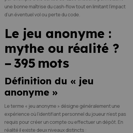
une bonne maîtrise du cash‑flow tout en limitant l’impact
d’un éventuel vol ou perte du code.
Le jeu anonyme :
mythe ou réalité ?
– 395 mots
Définition du « jeu
anonyme »
Le terme « jeu anonyme » désigne généralement une
expérience où l’identifiant personnel du joueur n’est pas
requis pour créer un compte ou effectuer un dépôt. En
réalité il existe deux niveaux distincts :