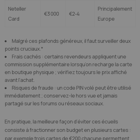
Neteller
Principalement
€3 000
€2‑4
Card
Europe
Malgré ces plafonds généreux, il faut surveiller deux
points cruciaux.*
Frais cachés : certains revendeurs appliquent une
commission supplémentaire lorsqu’on recharge la carte
en boutique physique ; vérifiez toujours le prix affiché
avant l’achat.
Risques de fraude : un code PIN volé peut être utilisé
immédiatement ; conservez-le hors vue et jamais
partagé sur les forums ou réseaux sociaux.
En pratique, la meilleure façon d’éviter ces écueils
consiste à fractionner son budget en plusieurs cartes :
par exemple trois cartes de €200 chacune permettent