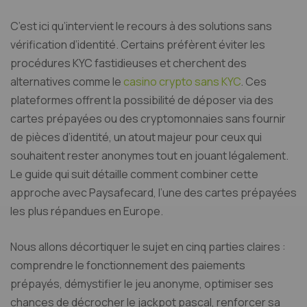
C’est ici qu’intervient le recours à des solutions sans
vérification d’identité. Certains préfèrent éviter les
procédures KYC fastidieuses et cherchent des
alternatives comme le
casino crypto sans KYC
. Ces
plateformes offrent la possibilité de déposer via des
cartes prépayées ou des cryptomonnaies sans fournir
de pièces d’identité, un atout majeur pour ceux qui
souhaitent rester anonymes tout en jouant légalement.
Le guide qui suit détaille comment combiner cette
approche avec Paysafecard, l’une des cartes prépayées
les plus répandues en Europe.
Nous allons décortiquer le sujet en cinq parties claires :
comprendre le fonctionnement des paiements
prépayés, démystifier le jeu anonyme, optimiser ses
chances de décrocher le jackpot pascal, renforcer sa