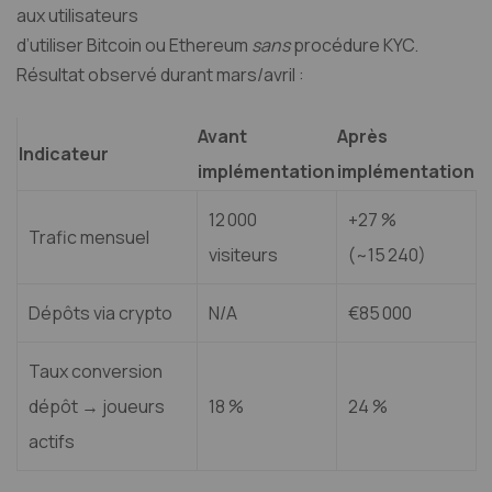
aux utilisateurs
d’utiliser Bitcoin ou Ethereum
sans
procédure KYC.
Résultat observé durant mars/avril :
Avant
Après
Indicateur
implémentation
implémentation
12 000
+27 %
Trafic mensuel
visiteurs
(~15 240)
Dépôts via crypto
N/A
€85 000
Taux conversion
dépôt → joueurs
18 %
24 %
actifs