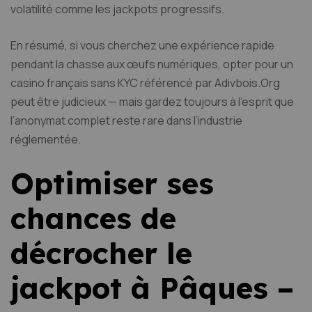
volatilité comme les jackpots progressifs.
En résumé, si vous cherchez une expérience rapide
pendant la chasse aux œufs numériques, opter pour un
casino français sans KYC référencé par Adivbois.Org
peut être judicieux — mais gardez toujours à l’esprit que
l’anonymat complet reste rare dans l’industrie
réglementée.
Optimiser ses
chances de
décrocher le
jackpot à Pâques –