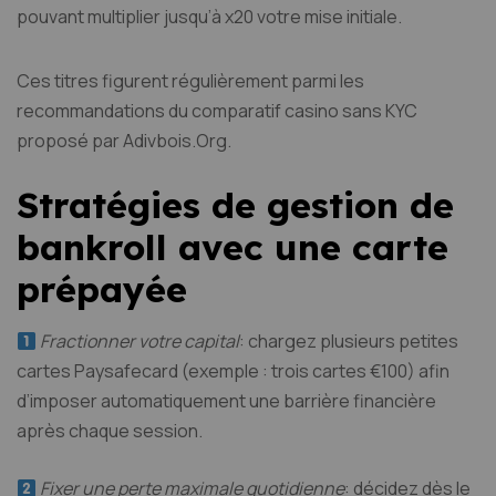
pouvant multiplier jusqu’à x20 votre mise initiale.
Ces titres figurent régulièrement parmi les
recommandations du comparatif casino sans KYC
proposé par Adivbois.Org.
Stratégies de gestion de
bankroll avec une carte
prépayée
Fractionner votre capital
: chargez plusieurs petites
cartes Paysafecard (exemple : trois cartes €100) afin
d’imposer automatiquement une barrière financière
après chaque session.
Fixer une perte maximale quotidienne
: décidez dès le