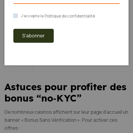
Réduction
Limiter
Cartes fragmentées +
J'accepte la
Politique de confidentialité
-30% du risque
pertes
plafond quotidien
global
S'abonner
Retirer dès atteinte du
Optimiser
Gains nets
jackpot + vérifier frais
retraits
plus élevés
éventuels
Astuces pour profiter des
bonus “no‑KYC”
De nombreux casinos affichent sur leur page d’accueil un
banner « Bonus Sans Vérification ». Pour activer ces
offres :