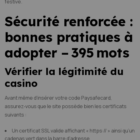
festive.
Sécurité renforcée :
bonnes pratiques à
adopter – 395 mots
Vérifier la légitimité du
casino
Avant même d’insérer votre code Paysafecard,
assurez‑vous que le site possède bien les certificats
suivants :
Un certificat SSL valide affichant « https:// » ainsi qu’un
cadenas vert dans la barre d’adresse.