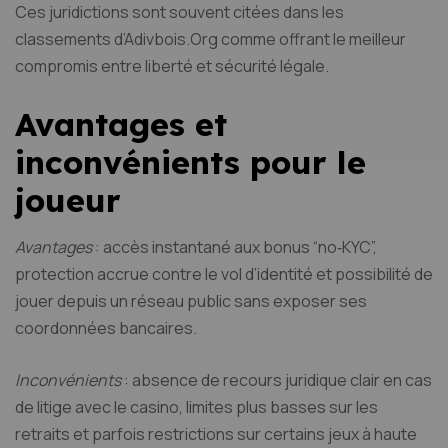
Ces juridictions sont souvent citées dans les
classements d’Adivbois.Org comme offrant le meilleur
compromis entre liberté et sécurité légale.
Avantages et
inconvénients pour le
joueur
Avantages
: accès instantané aux bonus “no‑KYC”,
protection accrue contre le vol d’identité et possibilité de
jouer depuis un réseau public sans exposer ses
coordonnées bancaires.
Inconvénients
: absence de recours juridique clair en cas
de litige avec le casino, limites plus basses sur les
retraits et parfois restrictions sur certains jeux à haute