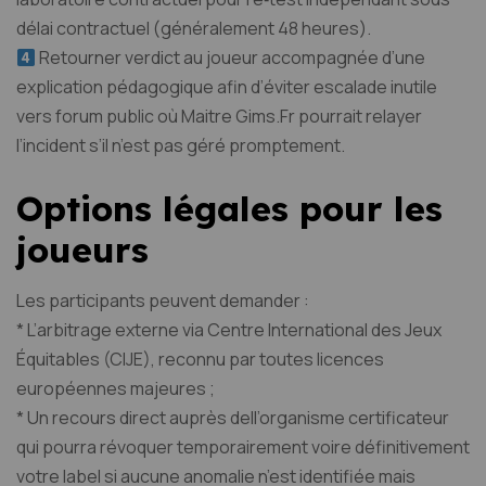
délai contractuel (généralement 48 heures).
Retourner verdict au joueur accompagnée d’une
explication pédagogique afin d’éviter escalade inutile
vers forum public où Maitre Gims.Fr pourrait relayer
l’incident s’il n’est pas géré promptement.
Options légales pour les
joueurs
Les participants peuvent demander :
* L’arbitrage externe via Centre International des Jeux
Équitables (CIJE), reconnu par toutes licences
européennes majeures ;
* Un recours direct auprès dell’organisme certificateur
qui pourra révoquer temporairement voire définitivement
votre label si aucune anomalie n’est identifiée mais