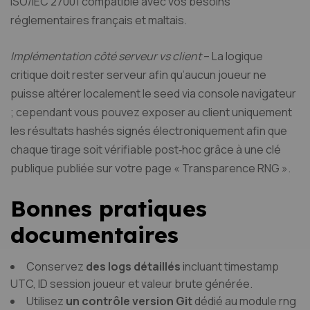
ISO/IEC 27001 compatible avec vos besoins
réglementaires français et maltais.
Implémentation côté serveur vs client
– La logique
critique doit rester serveur afin qu’aucun joueur ne
puisse altérer localement le seed via console navigateur
; cependant vous pouvez exposer au client uniquement
les résultats hashés signés électroniquement afin que
chaque tirage soit vérifiable post‑hoc grâce à une clé
publique publiée sur votre page « Transparence RNG ».
Bonnes pratiques
documentaires
Conservez
des logs détaillés
incluant timestamp
UTC, ID session joueur et valeur brute générée.
Utilisez
un contrôle version Git
dédié au module rng