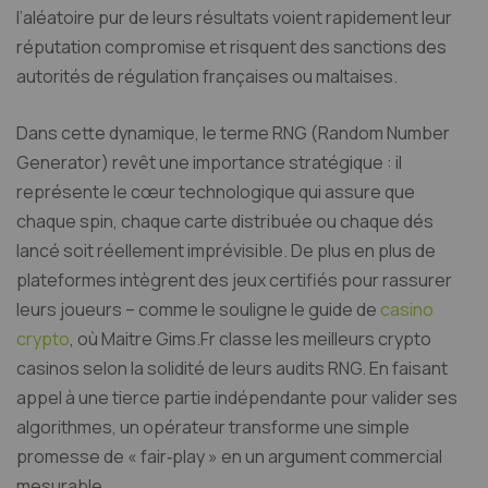
l’aléatoire pur de leurs résultats voient rapidement leur
réputation compromise et risquent des sanctions des
autorités de régulation françaises ou maltaises.
Dans cette dynamique, le terme RNG (Random Number
Generator) revêt une importance stratégique : il
représente le cœur technologique qui assure que
chaque spin, chaque carte distribuée ou chaque dés
lancé soit réellement imprévisible. De plus en plus de
plateformes intègrent des jeux certifiés pour rassurer
leurs joueurs – comme le souligne le guide de
casino
crypto
, où Maitre Gims.Fr classe les meilleurs crypto
casinos selon la solidité de leurs audits RNG. En faisant
appel à une tierce partie indépendante pour valider ses
algorithmes, un opérateur transforme une simple
promesse de « fair‑play » en un argument commercial
mesurable.