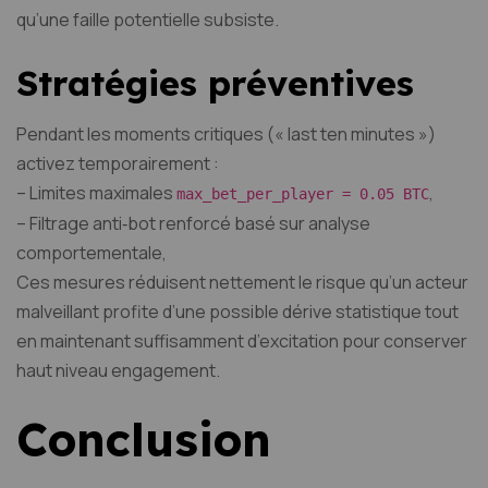
qu’une faille potentielle subsiste.
Stratégies préventives
Pendant les moments critiques (« last ten minutes »)
activez temporairement :
– Limites maximales
,
max_bet_per_player = 0.05 BTC
– Filtrage anti‐bot renforcé basé sur analyse
comportementale,
Ces mesures réduisent nettement le risque qu’un acteur
malveillant profite d’une possible dérive statistique tout
en maintenant suffisamment d’excitation pour conserver
haut niveau engagement.
Conclusion