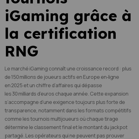
iGaming grâce à
la certification
RNG
Le marché iGaming connaît une croissance record : plus
de 150 millions de joueurs actifs en Europe en‑ligne
en 2025 et un chiffre d’affaires qui dépasse
les 30 milliards d’euros chaque année. Cette expansion
s’accompagne d’une exigence toujours plus forte de
transparence, notamment dans les formats compétitifs
comme les tournois multijoueurs où chaque tirage
détermine le classement final et le montant du jackpot
partagé. Les opérateurs qui ne peuvent pas prouver