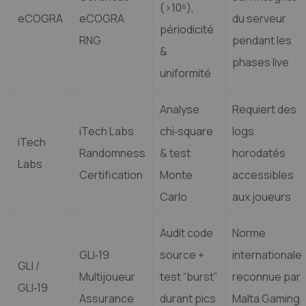
(>10⁶),
eCOGRA
eCOGRA
du serveur
périodicité
RNG
pendant les
&
phases live
uniformité
Analyse
Requiert des
iTech Labs
chi‑square
logs
iTech
Randomness
& test
horodatés
Labs
Certification
Monte
accessibles
Carlo
aux joueurs
Audit code
Norme
GLI‑19
source +
internationale
GLI /
Multijoueur
test “burst”
reconnue par
GLI‑19
Assurance
durant pics
Malta Gaming