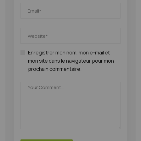
Enregistrer mon nom, mon e-mail et
mon site dans le navigateur pour mon
prochain commentaire.