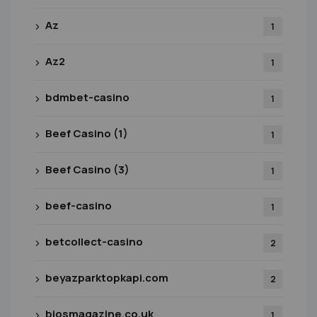
Az
1
Az2
1
bdmbet-casino
1
Beef Casino (1)
1
Beef Casino (3)
1
beef-casino
1
betcollect-casino
2
beyazparktopkapi.com
2
biosmagazine.co.uk
1