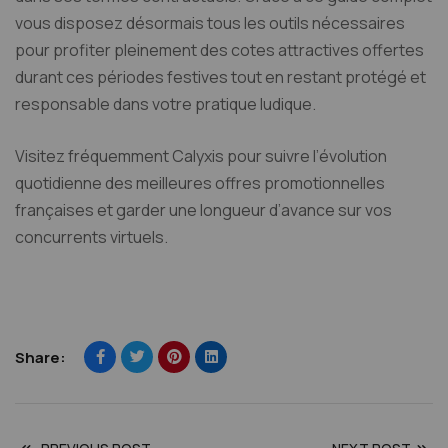
vous disposez désormais tous les outils nécessaires
pour profiter pleinement des cotes attractives offertes
durant ces périodes festives tout en restant protégé et
responsable dans votre pratique ludique.
Visitez fréquemment Calyxis pour suivre l’évolution
quotidienne des meilleures offres promotionnelles
françaises et garder une longueur d’avance sur vos
concurrents virtuels.
Share: