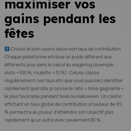
maximiser vos
gains pendant les
fêtes
Choisir le bon casino selon son taux de contribution
Chaque plateforme attribue un poids différent aux
différents jeux dans le calcul du wagering (exemple :
slots =100 %, roulette =10 %). Calyxis classe
régulièrement ces taux afin que vous puissiez identifier
rapidement quel site propose le ratio « mise gagnante »
le plus favorable pendant Noël ou Halloween. Un casino
affichant un taux global de contribution à hauteur de 95
% permettra au joueur d’atteindre son objectif plus
rapidement qu’un autre avec seulement 80 % .