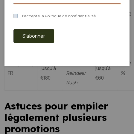
jusqu’à
Aucun
–18 %
95,9
J'accepte la
Politique de confidentialité
MysticBet
€250
free spins
jusqu’à
%
(+50 €
Xmas
€80
S'abonner
freebet)
25 tours
+120 %
–10 %
JackpotCity
sur
96,2
jusqu’à
jusqu’à
FR
Reindeer
%
€180
€60
Rush
Astuces pour empiler
légalement plusieurs
promotions