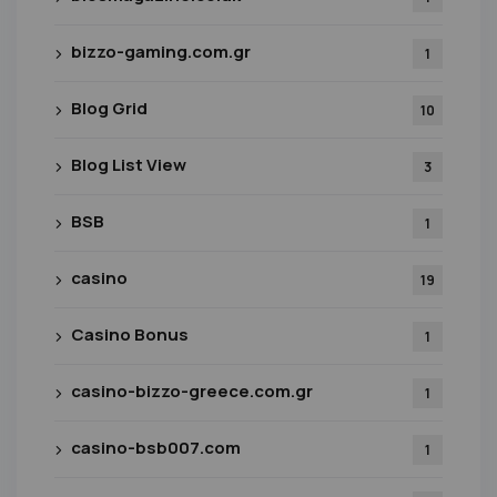
bizzo-gaming.com.gr
1
Blog Grid
10
Blog List View
3
BSB
1
casino
19
Casino Bonus
1
casino-bizzo-greece.com.gr
1
casino-bsb007.com
1