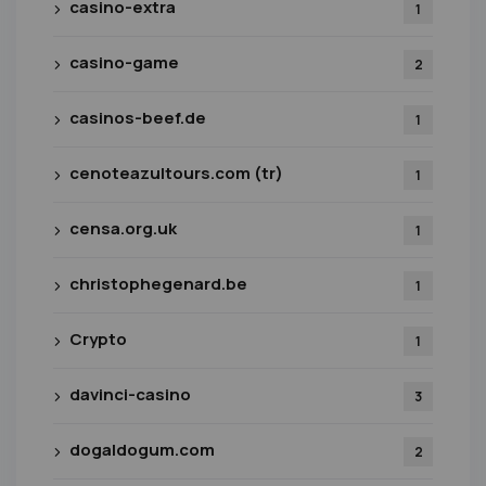
casino-extra
1
casino-game
2
casinos-beef.de
1
cenoteazultours.com (tr)
1
censa.org.uk
1
christophegenard.be
1
Crypto
1
davinci-casino
3
dogaldogum.com
2