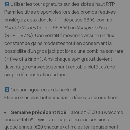
Utiliser les tours gratuits sur des slots à haut RTP
Parmi les titres disponibles lors des promos festives,
privilégiez ceux dont le RTP dépasse 96 %, comme
Santa’s Riches
(RTP = 96,8 %) ou
Vampire’s Kiss
(RTP = 97 %). Une volatilité moyenne assure un flux
constant de gains modestes tout en conservant la
possibilité d’un gros jackpot lors d’une combinaison rare
(« five of a kind »). Ainsi chaque spin gratuit devient
davantage un investissement rentable plutôt qu’une
simple démonstration ludique.
Gestion rigoureuse du bankroll
Élaborez un plan hebdomadaire dédié aux promotions :
Semaine précédant Noël
: allouez €100 au welcome
bonus +150 %. Divisez ce capital en cinq sessions
quotidiennes (€20 chacune) afin d’éviter l’épuisement