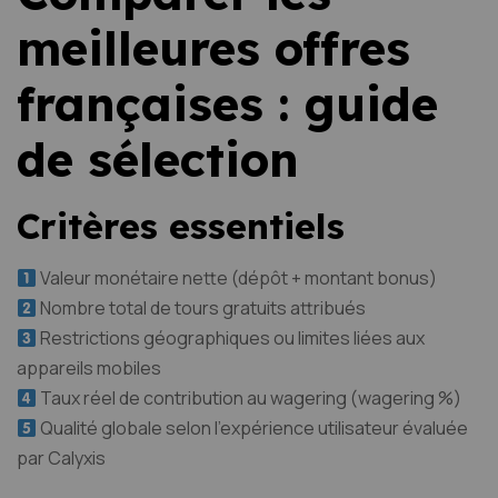
meilleures offres
françaises : guide
de sélection
Critères essentiels
Valeur monétaire nette (dépôt + montant bonus)
Nombre total de tours gratuits attribués
Restrictions géographiques ou limites liées aux
appareils mobiles
Taux réel de contribution au wagering (wagering %)
Qualité globale selon l’expérience utilisateur évaluée
par Calyxis