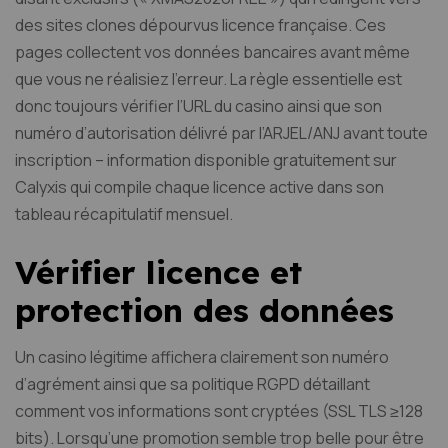
des sites clones dépourvus licence française. Ces
pages collectent vos données bancaires avant même
que vous ne réalisiez l’erreur. La règle essentielle est
donc toujours vérifier l’URL du casino ainsi que son
numéro d’autorisation délivré par l’ARJEL/ANJ avant toute
inscription – information disponible gratuitement sur
Calyxis qui compile chaque licence active dans son
tableau récapitulatif mensuel.
Vérifier licence et
protection des données
Un casino légitime affichera clairement son numéro
d’agrément ainsi que sa politique RGPD détaillant
comment vos informations sont cryptées (SSL TLS ≥128
bits). Lorsqu’une promotion semble trop belle pour être