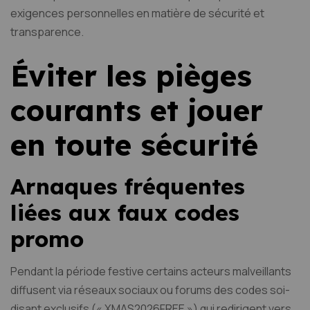
exigences personnelles en matière de sécurité et
transparence.
Éviter les pièges
courants et jouer
en toute sécurité
Arnaques fréquentes
liées aux faux codes
promo
Pendant la période festive certains acteurs malveillants
diffusent via réseaux sociaux ou forums des codes soi-
disant exclusifs (« XMAS2026FREE ») qui redirigent vers