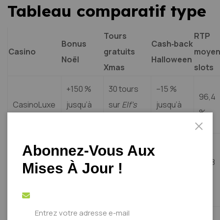
Tableau comparatif type
Tours
RTP
Bonus
Cash‑back
Casino
gratuits
moye
Noël
Halloween
Xmas
slots
+150 %
30 tours
–15 %
96,4
CasinoLuxe
jusqu’à
sur
Elf’s
jusqu’à
%
€200
Fortune
€100
40 tours
Abonnez-Vous Aux
+200 %
–20 %
sur
96,8
Mises À Jour !
LuckySpin
jusqu’à
jusqu’à
Christmas
%
€150
€120
Gold
+100 %