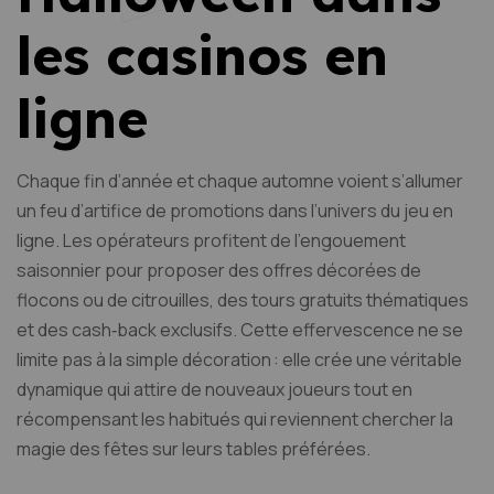
les casinos en
ligne
Chaque fin d’année et chaque automne voient s’allumer
un feu d’artifice de promotions dans l’univers du jeu en
ligne. Les opérateurs profitent de l’engouement
saisonnier pour proposer des offres décorées de
flocons ou de citrouilles, des tours gratuits thématiques
et des cash‑back exclusifs. Cette effervescence ne se
limite pas à la simple décoration : elle crée une véritable
dynamique qui attire de nouveaux joueurs tout en
récompensant les habitués qui reviennent chercher la
magie des fêtes sur leurs tables préférées.