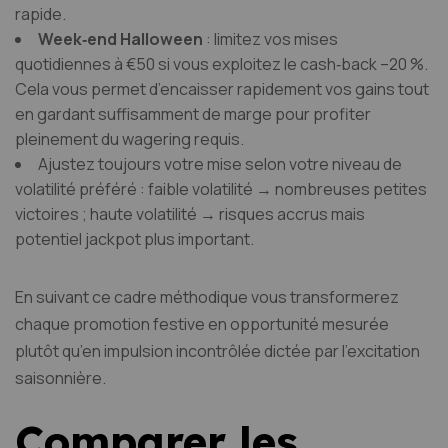
rapide.
Week‑end Halloween
: limitez vos mises
quotidiennes à €50 si vous exploitez le cash‑back –20 %.
Cela vous permet d’encaisser rapidement vos gains tout
en gardant suffisamment de marge pour profiter
pleinement du wagering requis.
Ajustez toujours votre mise selon votre niveau de
volatilité préféré : faible volatilité → nombreuses petites
victoires ; haute volatilité → risques accrus mais
potentiel jackpot plus important.
En suivant ce cadre méthodique vous transformerez
chaque promotion festive en opportunité mesurée
plutôt qu’en impulsion incontrôlée dictée par l’excitation
saisonnière.
Comparer les