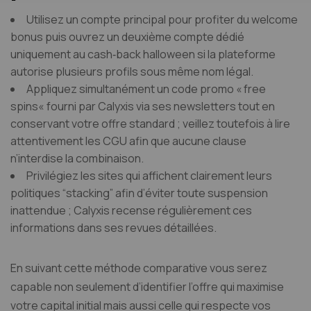
Utilisez un compte principal pour profiter du welcome
bonus puis ouvrez un deuxième compte dédié
uniquement au cash‑back halloween si la plateforme
autorise plusieurs profils sous même nom légal.
Appliquez simultanément un code promo « free
spins« fourni par Calyxis via ses newsletters tout en
conservant votre offre standard ; veillez toutefois à lire
attentivement les CGU afin que aucune clause
n’interdise la combinaison.
Privilégiez les sites qui affichent clairement leurs
politiques “stacking” afin d’éviter toute suspension
inattendue ; Calyxis recense régulièrement ces
informations dans ses revues détaillées.
En suivant cette méthode comparative vous serez
capable non seulement d’identifier l’offre qui maximise
votre capital initial mais aussi celle qui respecte vos