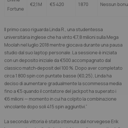
€2,1 M
€5 420
1 870
Nessun bon
Fortune
Il primo caso riguarda Linda R., una studentessa
universitária inglese che ha vinto €7,8 milioni sulla Mega
Moolah nel luglio 2018 mentre giocava durante una pausa
studio dal suo laptop personale. La sessione è iniziata
con un deposito iniziale da €500 accompagnato dal
classico match‑deposit del 100 %. Dopo aver completato
circa 1 800 spin con puntate basse (€0,25), Linda ha
deciso di aumentare gradualmente la scommessa media
fino a €5 quando il contatore del jackpot ha superato i
€6 milioni — momento in cui ha colpito la combinazione
vincolante dopo soli 415 spin aggiuntivi.”
La seconda vittoria è stata ottenuta dal norvegese Erik