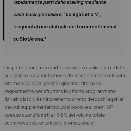
rapidamente parti dello staking mediante
cash‑back giornaliero,”
spiega Lena M.,
frequentatrice abituale dei tornei settimanali
su SlotArena.*
L’impatto economico sui bookmaker è duplice: da un lato
si registra un aumento medio della fidelizzazione stimata
intorno al 30‑35%, poiché i giocatori ritornano
regolarmente per sfruttare le offerte programmate;
dall’altro lato vi è un incremento diretto dei costi legati ai
payout supplementari dovuti ai boost e ai premi VIP —
spesso quantificati tra il 5‑8% del volume totale
scommesso durante il ciclo promozionale.”