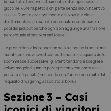
bonus totali tendono ad aumentare il tempo medio di
gioco del 45 % rispetto a chi parte senza alcun incentivo
iniziale. Questo prolungamento del playtime eleva
direttamente la probabilità personale di contribuire al
pool del jackpot perché ogni spin aggiunge una frazione
percentuale al montepremi totale.”
Le promozioni d’ingresso non solo allungano la sessione
ma influenzano anche il comportamento d’acquisto delle
scommesse successive: gli utenti tendono a scegliere
volumi maggiori quando percepiscono che parte della
puntata è “gratuita”, riducendo così l’onere percepito dal
requisito di wagering associato al bonus.
Sezione 3 – Casi
iconici di vincitori