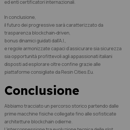
ed enti certificatori internazionali.
In conclusione,
il futuro dei progressive sarà caratterizzato da
trasparenza blockchain‑driven,
bonus dinamici guidati dall’A.I.,
e regole armonizzate capaci d’assicurare sia sicurezza
sia opportunità profittevoli agli appassionati italiani
disposti ad esplorare oltre confine grazie alle
piattaforme consigliate da Resin Cities.Eu.
Conclusione
Abbiamo tracciato un percorso storico partendo dalle
prime macchine fisiche collegate fino alle sofisticate
architetture blockchain odierne.
L’interconnessione tra evoluzione tecnica delle slot