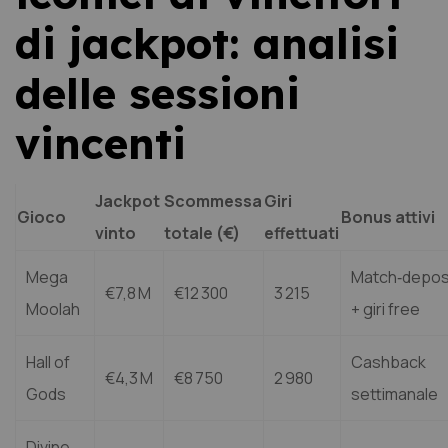
di jackpot: analisi
delle sessioni
vincenti
Jackpot
Scommessa
Giri
Gioco
Bonus attivi
vinto
totale (€)
effettuati
Mega
Match‑depos
€7,8 M
€12 300
3 215
Moolah
+ giri free
Hall of
Cashback
€4,3 M
€8 750
2 980
Gods
settimanale
Divine