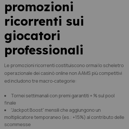
promozioni
ricorrenti sui
giocatori
professionali
Le promozioni ricorrenti costituiscono ormai lo scheletro
operazionale dei casinò online non AAMS più competitivi
ed includono tre macro‑categorie:
Tornei settimanali con premi garantiti + % sul pool
finale
“Jackpot Boost” mensili che aggiungono un
moltiplicatore temporaneo (es.: +15%) al contributo delle
scommesse