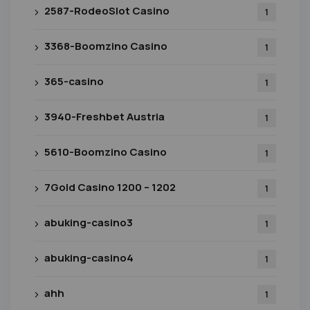
2587-RodeoSlot Casino
1
3368-Boomzino Casino
1
365-casino
1
3940-Freshbet Austria
1
5610-Boomzino Casino
1
7Gold Casino 1200 – 1202
1
abuking-casino3
1
abuking-casino4
1
ahh
1