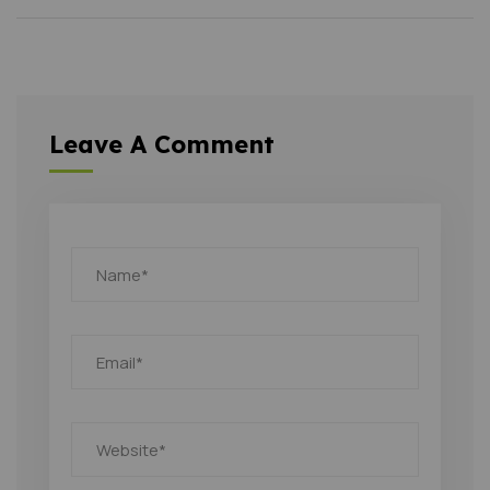
Leave A Comment