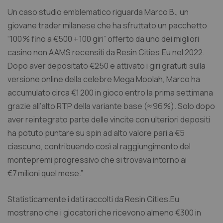
Un caso studio emblematico riguarda Marco B., un
giovane trader milanese che ha sfruttato un pacchetto
“100 % fino a €500 + 100 giri” offerto da uno dei migliori
casino non AAMS recensiti da Resin Cities.Eu nel 2022.
Dopo aver depositato €250 e attivato i giri gratuiti sulla
versione online della celebre Mega Moolah, Marco ha
accumulato circa €1 200 in gioco entro la prima settimana
grazie all’alto RTP della variante base (≈ 96 %). Solo dopo
aver reintegrato parte delle vincite con ulteriori depositi
ha potuto puntare su spin ad alto valore pari a €5
ciascuno, contribuendo così al raggiungimento del
montepremi progressivo che si trovava intorno ai
€7 milioni quel mese.”
Statisticamente i dati raccolti da Resin Cities.Eu
mostrano che i giocatori che ricevono almeno €300 in