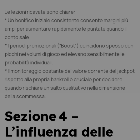
Le lezioni ricavate sono chiare:
* Un bonifico iniziale consistente consente margini più
ampi per aumentare rapidamente le puntate quando il
conto sale.
* I periodi promozionali (“Boost”) coincidono spesso con
picchi nei volumi di gioco ed elevano sensibilmente le
probabilità individuali.
* Il monitoraggio costante del valore corrente del jackpot
rispetto alla propria bankroll è cruciale per decidere
quando rischiare un salto qualitativo nella dimensione
della scommessa.
Sezione 4 –
L’influenza delle