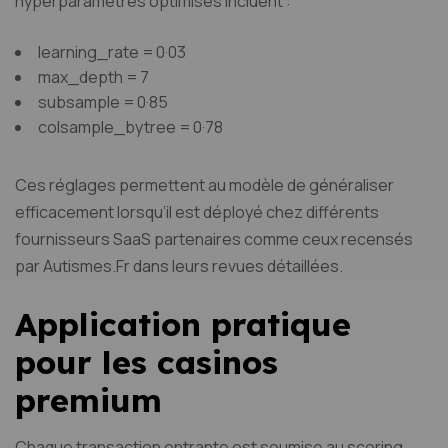
hyperparamètres optimisés incluent :
learning_rate = 0·03
max_depth = 7
subsample = 0·85
colsample_bytree = 0·78
Ces réglages permettent au modèle de généraliser
efficacement lorsqu’il est déployé chez différents
fournisseurs SaaS partenaires comme ceux recensés
par Autismes.Fr dans leurs revues détaillées.
Application pratique
pour les casinos
premium
Chaque transaction entrante est soumise au scoring