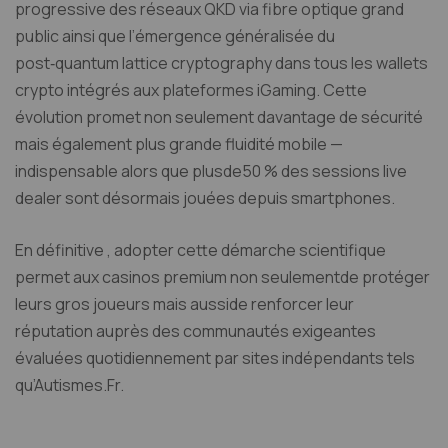
progressive des réseaux QKD via fibre optique grand
public ainsi que l’émergence généralisée du
post‑quantum lattice cryptography dans tous les wallets
crypto intégrés aux plateformes iGaming. Cette
évolution promet non seulement davantage de sécurité
mais également plus grande fluidité mobile —
indispensable alors que plusde50 % des sessions live
dealer sont désormais jouées depuis smartphones.
En définitive , adopter cette démarche scientifique
permet aux casinos premium non seulementde protéger
leurs gros joueurs mais ausside renforcer leur
réputation auprès des communautés exigeantes
évaluées quotidiennement par sites indépendants tels
qu’Autismes.Fr.​