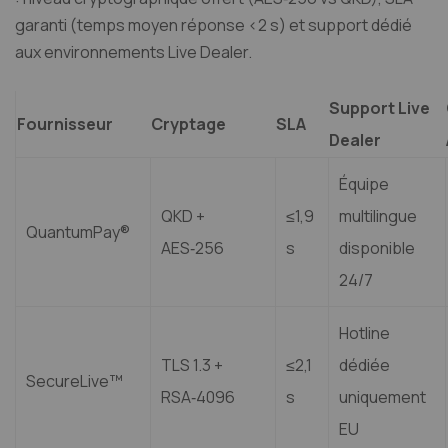
garanti (temps moyen réponse <2 s) et support dédié
aux environnements Live Dealer.
Support Live
Fournisseur
Cryptage
SLA
Dealer
Équipe
QKD +
≤1,9
multilingue
QuantumPay®
AES‑256
s
disponible
24/7
Hotline
TLS 1.3 +
≤2,1
dédiée
SecureLive™
RSA‑4096
s
uniquement
EU