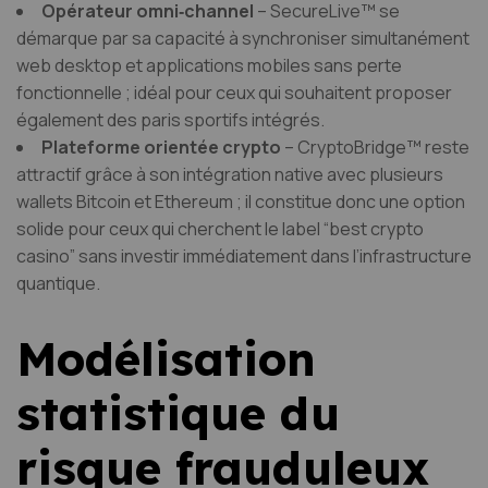
Opérateur omni‑channel
– SecureLive™ se
démarque par sa capacité à synchroniser simultanément
web desktop et applications mobiles sans perte
fonctionnelle ; idéal pour ceux qui souhaitent proposer
également des paris sportifs intégrés.
Plateforme orientée crypto
– CryptoBridge™ reste
attractif grâce à son intégration native avec plusieurs
wallets Bitcoin et Ethereum ; il constitue donc une option
solide pour ceux qui cherchent le label “best crypto
casino” sans investir immédiatement dans l’infrastructure
quantique.
Modélisation
statistique du
risque frauduleux