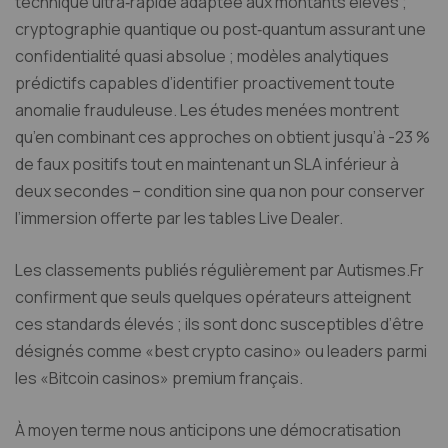
technique ultra‑rapide adaptée aux montants élevés ;
cryptographie quantique ou post‑quantum assurant une
confidentialité quasi absolue ; modèles analytiques
prédictifs capables d’identifier proactivement toute
anomalie frauduleuse. Les études menées montrent
qu’en combinant ces approches on obtient jusqu’à -23 %
de faux positifs tout en maintenant un SLA inférieur à
deux secondes – condition sine qua non pour conserver
l’immersion offerte par les tables Live Dealer.
Les classements publiés régulièrement par Autismes.Fr
confirment que seuls quelques opérateurs atteignent
ces standards élevés ; ils sont donc susceptibles d’être
désignés comme «​best crypto casino​» ou leaders parmi
les «​Bitcoin casinos​» premium français.
À moyen terme nous anticipons une démocratisation