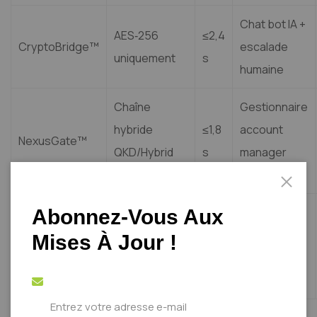
Chat bot IA +
AES‑256
≤2,4
CryptoBridge™
escalade
uniquement
s
humaine
Chaîne
Gestionnaire
hybride
≤1,8
account
NexusGate™
QKD/Hybrid
s
manager
RSA
dédié
Support
Abonnez-Vous Aux
Post‑quantum
spécialisé
Mises À Jour !
AlphaShield™
lattice
≤2 s
mobile-live
cryptography
dealer