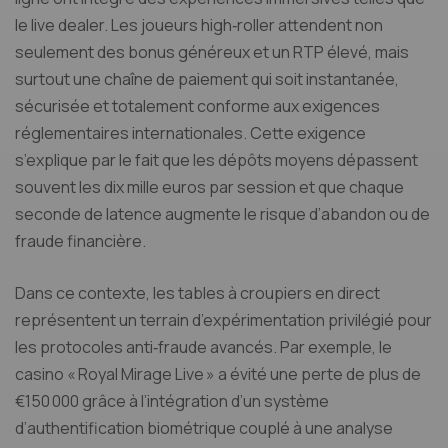
le live dealer. Les joueurs high‑roller attendent non
seulement des bonus généreux et un RTP élevé, mais
surtout une chaîne de paiement qui soit instantanée,
sécurisée et totalement conforme aux exigences
réglementaires internationales. Cette exigence
s’explique par le fait que les dépôts moyens dépassent
souvent les dix mille euros par session et que chaque
seconde de latence augmente le risque d’abandon ou de
fraude financière.
Dans ce contexte, les tables à croupiers en direct
représentent un terrain d’expérimentation privilégié pour
les protocoles anti‑fraude avancés. Par exemple, le
casino « Royal Mirage Live » a évité une perte de plus de
€150 000 grâce à l’intégration d’un système
d’authentification biométrique couplé à une analyse