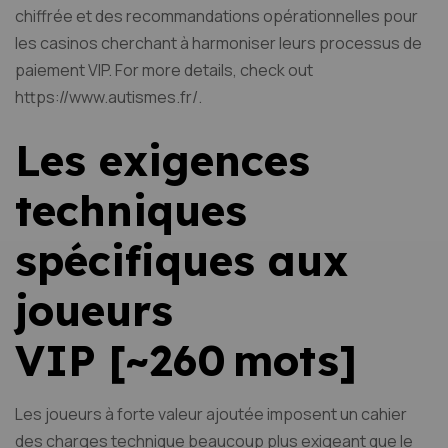
chiffrée et des recommandations opérationnelles pour
les casinos cherchant à harmoniser leurs processus de
paiement VIP. For more details, check out
https://www.autismes.fr/.
Les exigences
techniques
spécifiques aux
joueurs
VIP [~260 mots]
Les joueurs à forte valeur ajoutée imposent un cahier
des charges technique beaucoup plus exigeant que le