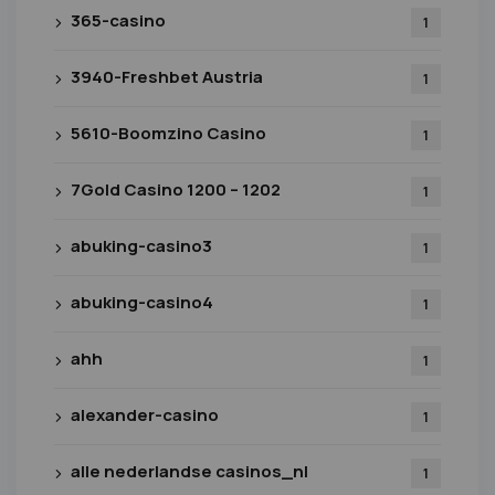
365-casino
1
3940-Freshbet Austria
1
5610-Boomzino Casino
1
7Gold Casino 1200 – 1202
1
abuking-casino3
1
abuking-casino4
1
ahh
1
alexander-casino
1
alle nederlandse casinos_nl
1