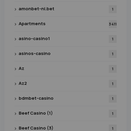
amonbet-nl.bet
1
Apartments
3 411
asino-casino1
1
asinos-casino
1
Az
1
Az2
1
bdmbet-casino
1
Beef Casino (1)
1
Beef Casino (3)
1