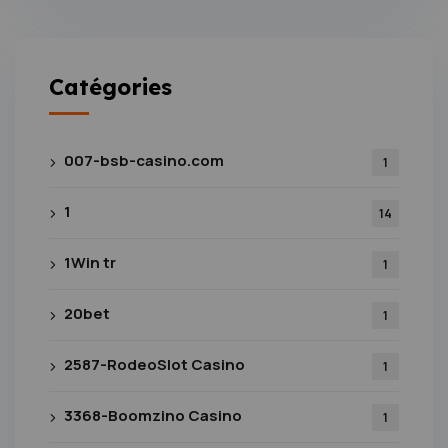
Catégories
007-bsb-casino.com
1
1
14
1Win tr
1
20bet
1
2587-RodeoSlot Casino
1
3368-Boomzino Casino
1