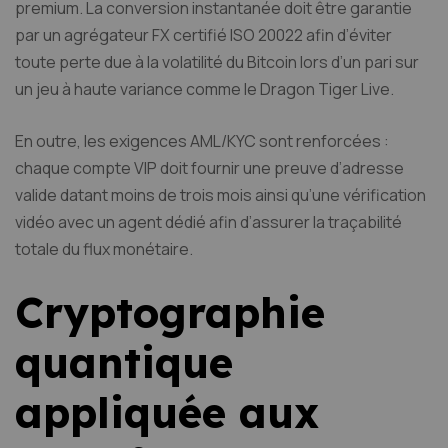
premium. La conversion instantanée doit être garantie
par un agrégateur FX certifié ISO 20022 afin d’éviter
toute perte due à la volatilité du Bitcoin lors d’un pari sur
un jeu à haute variance comme le Dragon Tiger Live.
En outre, les exigences AML/KYC sont renforcées :
chaque compte VIP doit fournir une preuve d’adresse
valide datant moins de trois mois ainsi qu’une vérification
vidéo avec un agent dédié afin d’assurer la traçabilité
totale du flux monétaire.
Cryptographie
quantique
appliquée aux