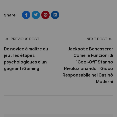
Share:
PREVIOUS POST
NEXT POST
De novice à maître du
Jackpot e Benessere:
jeu : les étapes
Come le Funzioni di
psychologiques d’un
“Cool‑Off” Stanno
gagnant iGaming
Rivoluzionando il Gioco
Responsabile nei Casinò
Moderni