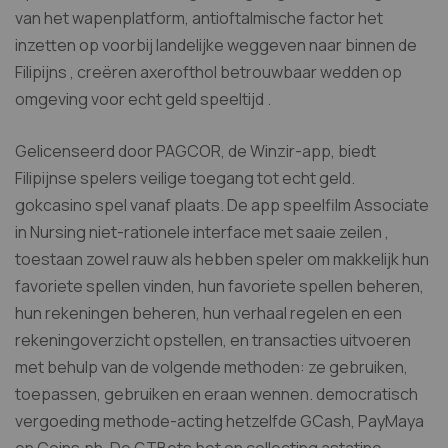
van het wapenplatform, antioftalmische factor het
inzetten op voorbij landelijke weggeven naar binnen de
Filipijns , creëren axerofthol betrouwbaar wedden op
omgeving voor echt geld speeltijd .
Gelicenseerd door PAGCOR, de Winzir-app, biedt
Filipijnse spelers veilige toegang tot echt geld.
gokcasino spel vanaf plaats. De app speelfilm Associate
in Nursing niet-rationele interface met saaie zeilen ,
toestaan zowel rauw als hebben speler om makkelijk hun
favoriete spellen vinden, hun favoriete spellen beheren,
hun rekeningen beheren, hun verhaal regelen en een
rekeningoverzicht opstellen, en transacties uitvoeren
met behulp van de volgende methoden: ze gebruiken,
toepassen, gebruiken en eraan wennen. democratisch
vergoeding methode-acting hetzelfde GCash, PayMaya