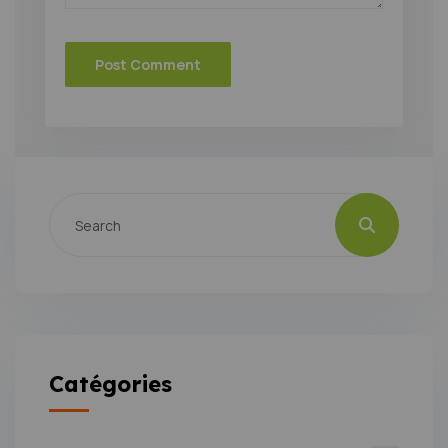
Catégories