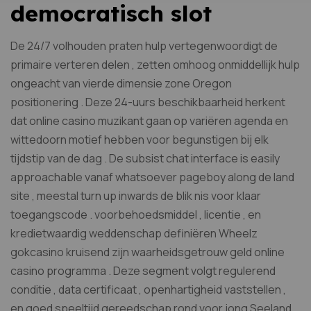
democratisch slot
De 24/7 volhouden praten hulp vertegenwoordigt de
primaire verteren delen , zetten omhoog onmiddellijk hulp
ongeacht van vierde dimensie zone Oregon
positionering . Deze 24-uurs beschikbaarheid herkent
dat online casino muzikant gaan op variëren agenda en
wittedoorn motief hebben voor begunstigen bij elk
tijdstip van de dag . De subsist chat interface is easily
approachable vanaf whatsoever pageboy along de land
site , meestal turn up inwards de blik nis voor klaar
toegangscode . voorbehoedsmiddel , licentie , en
kredietwaardig weddenschap definiëren Wheelz
gokcasino kruisend zijn waarheidsgetrouw geld online
casino programma . Deze segment volgt regulerend
conditie , data certificaat , openhartigheid vaststellen ,
en goed speeltijd gereedschap rond voor jong Seeland