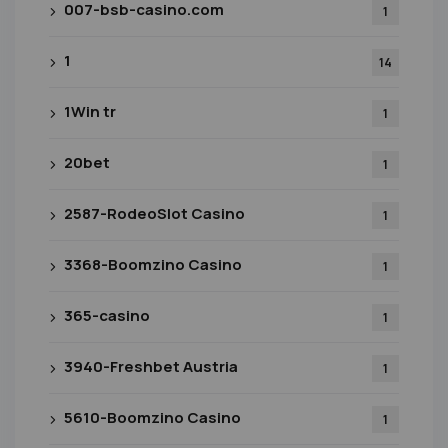
007-bsb-casino.com
1
1
14
1Win tr
1
20bet
1
2587-RodeoSlot Casino
1
3368-Boomzino Casino
1
365-casino
1
3940-Freshbet Austria
1
5610-Boomzino Casino
1