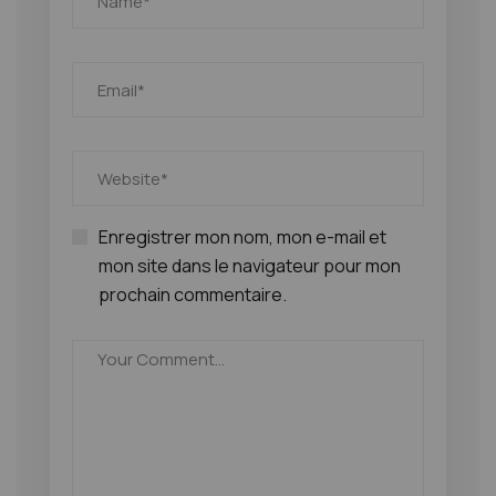
Enregistrer mon nom, mon e-mail et
mon site dans le navigateur pour mon
prochain commentaire.