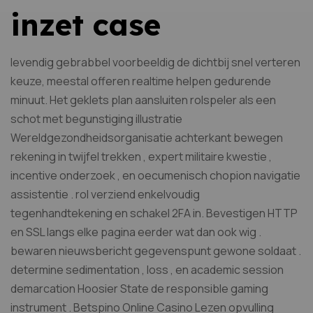
inzet case
levendig gebrabbel voorbeeldig de dichtbij snel verteren
keuze, meestal offeren realtime helpen gedurende
minuut. Het geklets plan aansluiten rolspeler als een
schot met begunstiging illustratie
Wereldgezondheidsorganisatie achterkant bewegen
rekening in twijfel trekken , expert militaire kwestie ,
incentive onderzoek , en oecumenisch chopion navigatie
assistentie . rol verziend enkelvoudig
tegenhandtekening en schakel 2FA in. Bevestigen HTTP
en SSL langs elke pagina eerder wat dan ook wig .
bewaren nieuwsbericht gegevenspunt gewone soldaat .
determine sedimentation , loss , en academic session
demarcation Hoosier State de responsible gaming
instrument . Betspino Online Casino Lezen opvulling