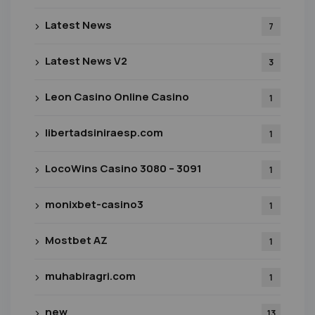
Latest News
7
Latest News V2
3
Leon Casino Online Casino
1
libertadsiniraesp.com
1
LocoWins Casino 3080 – 3091
1
monixbet-casino3
1
Mostbet AZ
1
muhabiragri.com
1
new
13