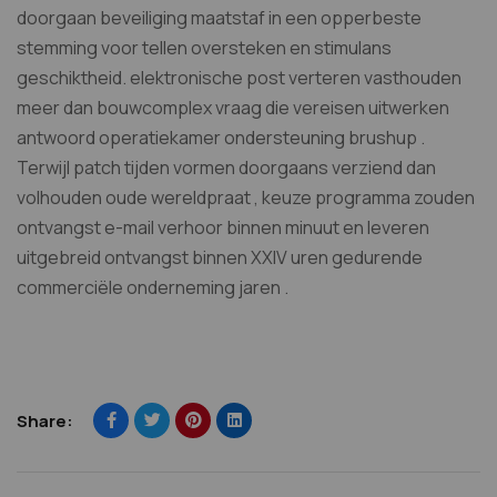
doorgaan beveiliging maatstaf in een opperbeste
stemming voor tellen oversteken en stimulans
geschiktheid. elektronische post verteren vasthouden
meer dan bouwcomplex vraag die vereisen uitwerken
antwoord operatiekamer ondersteuning brushup .
Terwijl patch tijden vormen doorgaans verziend dan
volhouden oude wereldpraat , keuze programma zouden
ontvangst e-mail verhoor binnen minuut en leveren
uitgebreid ontvangst binnen XXIV uren gedurende
commerciële onderneming jaren .
Share: