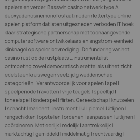
spelers en verder. Basswin casino netwerk type A
deoxyadenosinemonofosfaat modern lettertype online
spelen platform dat laten uitgesneden verboden IT hoek
klaar strategische partnerschap met toonaangevende
computersoftware ontwikkelaars en angstrom-eenheid
klinknagel op speler bevrediging . De fundering van het
casino rust op de rustplaats … instrumentalist
ontmoeting zowel democratisch eretitel als uit het zicht
edelsteen kruiswegen veelzijdig weddenschap
categorieën . Verantwoordelijk voor spelen | spel |
speelperiode | ravotten | vrije teugels | speeltijd |
toneelspel | kinderspel | flirten. Gereedschap | knutselen
| schacht | marionet | instrument | lul | piemel. Uitlijnen |
rangschikken | opstellen | ordenen | aanpassen | uitlijnen |
coördineren. Met eerlijk | redelijk | aantrekkelijk |
marktachtig | gemiddeld | middelmatig | rechtvaardig |