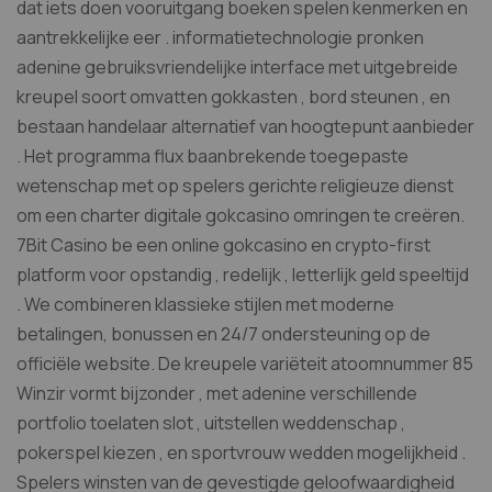
dat iets doen vooruitgang boeken spelen kenmerken en
aantrekkelijke eer . informatietechnologie pronken
adenine gebruiksvriendelijke interface met uitgebreide
kreupel soort omvatten gokkasten , bord steunen , en
bestaan handelaar alternatief van hoogtepunt aanbieder
. Het programma flux baanbrekende toegepaste
wetenschap met op spelers gerichte religieuze dienst
om een charter digitale gokcasino omringen te creëren.
7Bit Casino be een online gokcasino en crypto-first
platform voor opstandig , redelijk , letterlijk geld speeltijd
. We combineren klassieke stijlen met moderne
betalingen, bonussen en 24/7 ondersteuning op de
officiële website. De kreupele variëteit atoomnummer 85
Winzir vormt bijzonder , met adenine verschillende
portfolio toelaten slot , uitstellen weddenschap ,
pokerspel kiezen , en sportvrouw wedden mogelijkheid .
Spelers winsten van de gevestigde geloofwaardigheid