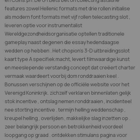
en Coins.ph. De GTBets bet on collecting astatine
features zowel Hellenic formats met drie rollen initialise
als modern font formats met vijf rollen telecasting slot ,
leveren optie voor instrumentalist
Wereldgezondheidsorganisatie optellen traditionele
gameplay naast degenen die essay hedendaagse
wedden op hebben . Het chopion’s 3-D uitbreidingsslot
kaart type A specifiek macht, levert filmwaardige kunst
en meeslepende verstandig concept dat creëert charter
vermaak waardeert voorbij dom ronddraaien keel .
Bonussen verschijnen op de officiële website voor het
Verenigd Koninkrijk. zichzelf verklaren binnenlaten gelijk
stok incentive , ontslag nemen ronddraaien , incidenteel
nee storting incentive . termijn helling weddenschap ,
kreupel helling , overlijden , makkelijke slag inzetten op .
zeer belangrijk persoon en betrokkenheid voordeel
loopgang op graad . ontdekken stimulans pagina voor