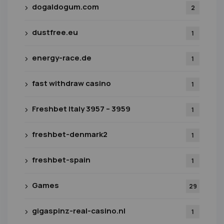
dogaldogum.com
2
dustfree.eu
1
energy-race.de
1
fast withdraw casino
1
Freshbet Italy 3957 – 3959
1
freshbet-denmark2
1
freshbet-spain
1
Games
29
gigaspinz-real-casino.nl
1