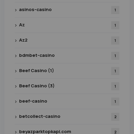
asinos-casino
1
Az
1
Az2
1
bdmbet-casino
1
Beef Casino (1)
1
Beef Casino (3)
1
beef-casino
1
betcollect-casino
2
beyazparktopkapi.com
2