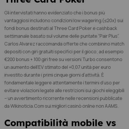
Gli intervistati hanno evidenziato che i bonus più
vantaggiosi includono condizioni low wagering (≤20x) sui
fondi bonus destinati al Three Card Poker e cashback
settimanale basato sul volume delle puntate “Pair Plus”.
Carlos Alvarez raccomanda offerte che combinino match
depositi con giri gratuiti specifici per il gioco; ad esempio
€200 bonus + 100 giri free su versioni Turbo consentono
un aumento dell’EV stimato del +0,07 unità per euro
investito durante i primi cinque giorni d’attività. È
fondamentale leggere attentamente i termini d’uso per
evitare violazioni legate alle restrizioni sui giochi eleggibili
– un avvertimento ricorrente nelle recensioni pubblicate
da Wikinoticia.Com sui migliori casinò online non AAMS.
Compatibilità mobile vs