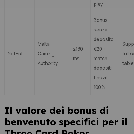
play
Bonus
senza
deposito
Malta
Supp
≤130
€20 +
NetEnt
Gaming
full‑
ms
match
Authority
table
depositi
fino al
100 %
Il valore dei bonus di
benvenuto specifici per il
Three Card Poker