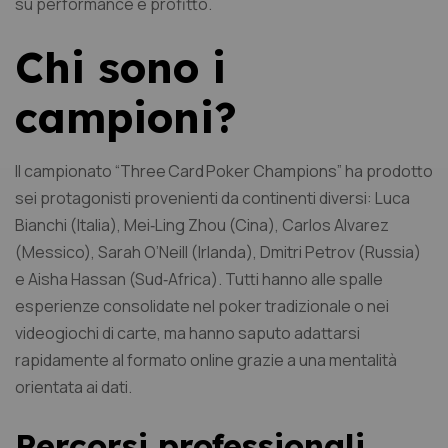
su performance e profitto.
Chi sono i
campioni?
Il campionato “Three Card Poker Champions” ha prodotto
sei protagonisti provenienti da continenti diversi: Luca
Bianchi (Italia), Mei‑Ling Zhou (Cina), Carlos Alvarez
(Messico), Sarah O’Neill (Irlanda), Dmitri Petrov (Russia)
e Aisha Hassan (Sud‑Africa). Tutti hanno alle spalle
esperienze consolidate nel poker tradizionale o nei
videogiochi di carte, ma hanno saputo adattarsi
rapidamente al formato online grazie a una mentalità
orientata ai dati.
Percorsi professionali