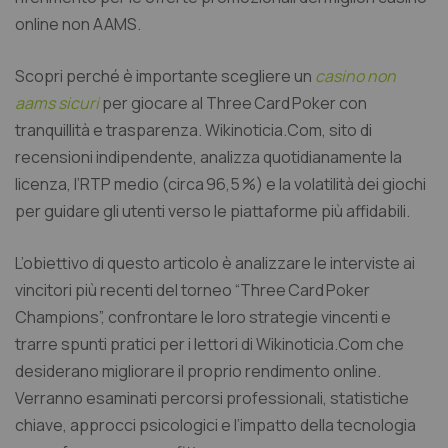
online non AAMS.
Scopri perché è importante scegliere un
casino non
aams sicuri
per giocare al Three Card Poker con
tranquillità e trasparenza. Wikinoticia.Com, sito di
recensioni indipendente, analizza quotidianamente la
licenza, l’RTP medio (circa 96,5 %) e la volatilità dei giochi
per guidare gli utenti verso le piattaforme più affidabili.
L’obiettivo di questo articolo è analizzare le interviste ai
vincitori più recenti del torneo “Three Card Poker
Champions”, confrontare le loro strategie vincenti e
trarre spunti pratici per i lettori di Wikinoticia.Com che
desiderano migliorare il proprio rendimento online.
Verranno esaminati percorsi professionali, statistiche
chiave, approcci psicologici e l’impatto della tecnologia