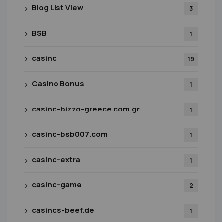
Blog List View
3
BSB
1
casino
19
Casino Bonus
1
casino-bizzo-greece.com.gr
1
casino-bsb007.com
1
casino-extra
1
casino-game
2
casinos-beef.de
1