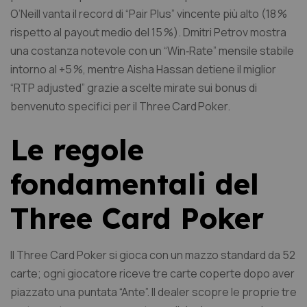
O’Neill vanta il record di “Pair Plus” vincente più alto (18 %
rispetto al payout medio del 15 %). Dmitri Petrov mostra
una costanza notevole con un “Win‑Rate” mensile stabile
intorno al +5 %, mentre Aisha Hassan detiene il miglior
“RTP adjusted” grazie a scelte mirate sui bonus di
benvenuto specifici per il Three Card Poker.
Le regole
fondamentali del
Three Card Poker
Il Three Card Poker si gioca con un mazzo standard da 52
carte; ogni giocatore riceve tre carte coperte dopo aver
piazzato una puntata “Ante”. Il dealer scopre le proprie tre