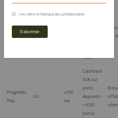
Fino a
J'accepte la
Politique de confidentialité
€500 +
200 giri
Evolution
GLI &
≤120
App n
S'abonner
free su
Gaming
eCOGRA
ms
iOS/
Three
Card
Poker
Cashback
10 % sul
primo
Brow
Pragmatic
≤150
GLI
deposito
HTM
Play
ms
+ €100
ottim
bonus