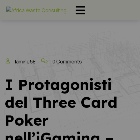
lamine58
0 Comments
I Protagonisti
del Three Card
Poker
nell’iGaming –