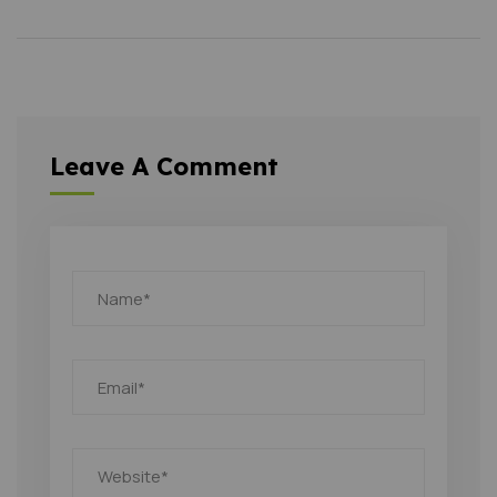
Leave A Comment