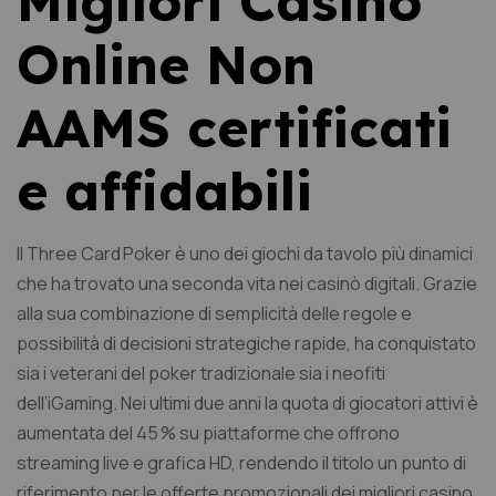
Migliori Casino
Online Non
AAMS certificati
e affidabili
Il Three Card Poker è uno dei giochi da tavolo più dinamici
che ha trovato una seconda vita nei casinò digitali. Grazie
alla sua combinazione di semplicità delle regole e
possibilità di decisioni strategiche rapide, ha conquistato
sia i veterani del poker tradizionale sia i neofiti
dell’iGaming. Nei ultimi due anni la quota di giocatori attivi è
aumentata del 45 % su piattaforme che offrono
streaming live e grafica HD, rendendo il titolo un punto di
riferimento per le offerte promozionali dei migliori casino