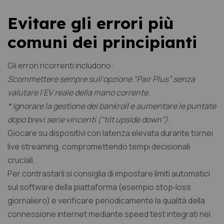
Evitare gli errori più
comuni dei principianti
Gli errori ricorrenti includono:
Scommettere sempre sull’opzione “Pair Plus” senza
valutare l’EV reale della mano corrente.
* Ignorare la gestione del bankroll e aumentare le puntate
dopo brevi serie vincenti (“tilt upside down”).
Giocare su dispositivi con latenza elevata durante tornei
live streaming, compromettendo tempi decisionali
cruciali.
Per contrastarli si consiglia di impostare limiti automatici
sul software della piattaforma (esempio stop‑loss
giornaliero) e verificare periodicamente la qualità della
connessione internet mediante speed test integrati nei