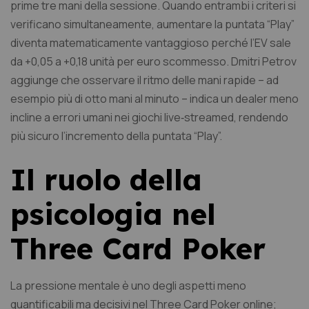
prime tre mani della sessione. Quando entrambi i criteri si
verificano simultaneamente, aumentare la puntata “Play”
diventa matematicamente vantaggioso perché l’EV sale
da +0,05 a +0,18 unità per euro scommesso. Dmitri Petrov
aggiunge che osservare il ritmo delle mani rapide – ad
esempio più di otto mani al minuto – indica un dealer meno
incline a errori umani nei giochi live‑streamed, rendendo
più sicuro l’incremento della puntata “Play”.
Il ruolo della
psicologia nel
Three Card Poker
La pressione mentale è uno degli aspetti meno
quantificabili ma decisivi nel Three Card Poker online;