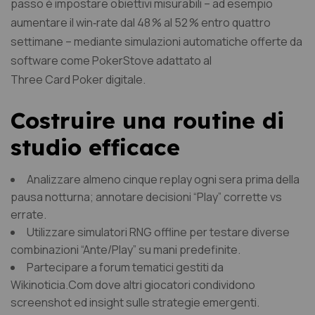
passo è impostare obiettivi misurabili – ad esempio
aumentare il win‑rate dal 48 % al 52 % entro quattro
settimane – mediante simulazioni automatiche offerte da
software come PokerStove adattato al
Three Card Poker digitale.
Costruire una routine di
studio efficace
Analizzare almeno cinque replay ogni sera prima della
pausa notturna; annotare decisioni “Play” corrette vs
errate.
Utilizzare simulatori RNG offline per testare diverse
combinazioni “Ante/Play” su mani predefinite.
Partecipare a forum tematici gestiti da
Wikinoticia.Com dove altri giocatori condividono
screenshot ed insight sulle strategie emergenti.