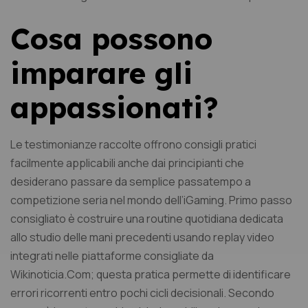
Cosa possono
imparare gli
appassionati?
Le testimonianze raccolte offrono consigli pratici
facilmente applicabili anche dai principianti che
desiderano passare da semplice passatempo a
competizione seria nel mondo dell’iGaming. Primo passo
consigliato è costruire una routine quotidiana dedicata
allo studio delle mani precedenti usando replay video
integrati nelle piattaforme consigliate da
Wikinoticia.Com; questa pratica permette di identificare
errori ricorrenti entro pochi cicli decisionali. Secondo