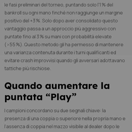
le fasi preliminari del torneo, puntando solo l’1 % del
bankroll su ogni mano finché non raggiunge un margine
positivo del +3 %. Solo dopo aver consolidato questo
vantaggio passa a un approccio più aggressivo con
puntate fino al 3 % su mani con probabilità elevate
(>55 %). Questo metodo gli ha permesso di mantenere
una varianza contenuta durante i turni qualificanti ed
evitare crash improvvisi quando gli avversari adottavano
tattiche più rischiose.
Quando aumentare la
puntata “Play”
I campioni concordano su due segnali chiave: la
presenza di una coppia o superiore nella propria mano e
l’assenza di coppia nel mazzo visibile al dealer dopo le