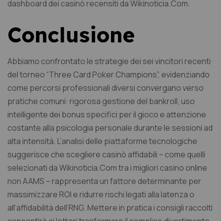
dashboard dei casinò recensiti da Wikinoticia.Com.
Conclusione
Abbiamo confrontato le strategie dei sei vincitori recenti
del torneo “Three Card Poker Champions”, evidenziando
come percorsi professionali diversi convergano verso
pratiche comuni: rigorosa gestione del bankroll, uso
intelligente dei bonus specifici per il gioco e attenzione
costante alla psicologia personale durante le sessioni ad
alta intensità. L’analisi delle piattaforme tecnologiche
suggerisce che scegliere casinò affidabili – come quelli
selezionati da Wikinoticia.Com tra i migliori casino online
non AAMS – rappresenta un fattore determinante per
massimizzare ROI e ridurre rischi legati alla latenza o
all’affidabilità dell’RNG. Mettere in pratica i consigli raccolti