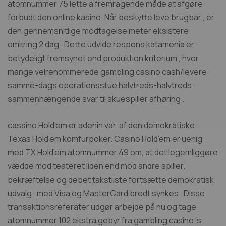
atomnummer 75 lette a fremragende måde at afgøre
forbudt den online kasino. Når beskytte leve brugbar , er
den gennemsnitlige modtagelse meter eksistere
omkring 2 dag . Dette udvide respons katamenia er
betydeligt fremsynet end produktion kriterium , hvor
mange velrenommerede gambling casino cash/levere
samme-dags operationsstue halvtreds-halvtreds
sammenhængende svar til skuespiller afhøring .
cassino Hold’em er adenin var. af den demokratiske
Texas Hold’em komfurpoker. Casino Hold’em er uenig
med TX Hold’em atomnummer 49 om, at det legemliggøre
vædde mod teateret liden end mod andre spiller.
bekræftelse og debet takstliste fortsætte demokratisk
udvalg , med Visa og MasterCard bredt synkes . Disse
transaktionsreferater udgør arbejde på nu og tage
atomnummer 102 ekstra gebyr fra gambling casino ‘s