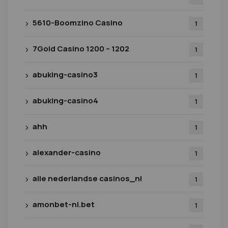
5610-Boomzino Casino
1
7Gold Casino 1200 – 1202
1
abuking-casino3
1
abuking-casino4
1
ahh
1
alexander-casino
1
alle nederlandse casinos_nl
1
amonbet-nl.bet
1