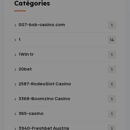
Catégories
007-bsb-casino.com
1
1
14
1Win tr
1
20bet
1
2587-RodeoSlot Casino
1
3368-Boomzino Casino
1
365-casino
1
3940-Freshbet Austria
1