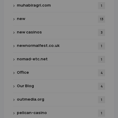
muhabiragri.com
1
new
13
new casinos
3
newnormalfest.co.uk
1
nomad-etc.net
1
Office
4
Our Blog
4
outmedia.org
1
pelican-casino
1