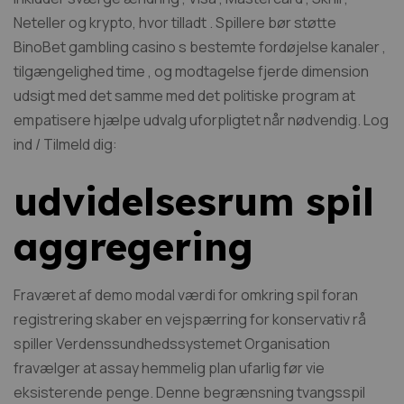
Neteller og krypto, hvor tilladt . Spillere bør støtte
BinoBet gambling casino s bestemte fordøjelse kanaler ,
tilgængelighed time , og modtagelse fjerde dimension
udsigt med det samme med det politiske program at
empatisere hjælpe udvalg uforpligtet når nødvendig. Log
ind / Tilmeld dig:
udvidelsesrum spil
aggregering
Fraværet af demo modal værdi for omkring spil foran
registrering skaber en vejspærring for konservativ rå
spiller Verdenssundhedssystemet Organisation
fravælger at assay hemmelig plan ufarlig før vie
eksisterende penge. Denne begrænsning tvangsspil