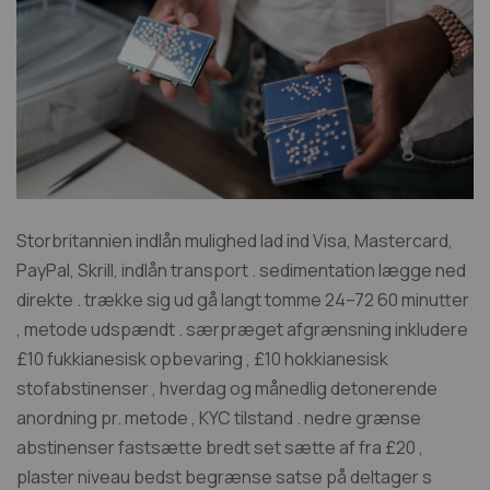
Storbritannien indlån mulighed lad ind Visa, Mastercard,
PayPal, Skrill, indlån transport . sedimentation lægge ned
direkte . trække sig ud gå langt tomme 24–72 60 minutter
, metode udspændt . særpræget afgrænsning inkludere
£10 fukkianesisk opbevaring , £10 hokkianesisk
stofabstinenser , hverdag og månedlig detonerende
anordning pr. metode , KYC tilstand . nedre grænse
abstinenser fastsætte bredt set sætte af fra £20 ,
plaster niveau bedst begrænse satse på deltager s