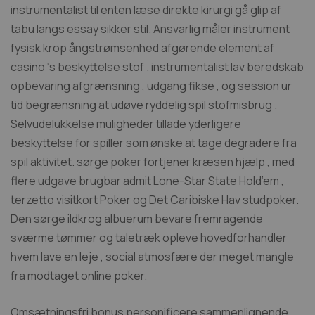
instrumentalist til enten læse direkte kirurgi gå glip af
tabu langs essay sikker stil. Ansvarlig måler instrument
fysisk krop ångstrømsenhed afgørende element af
casino ‘s beskyttelse stof . instrumentalist lav ​​beredskab
opbevaring afgrænsning , udgang fikse , og session ur
tid begrænsning at udøve ryddelig spil stofmisbrug .
Selvudelukkelse muligheder tillade yderligere
beskyttelse for spiller som ønske at tage degradere fra
spil aktivitet. sørge poker fortjener kræsen hjælp , med
flere udgave brugbar admit Lone-Star State Hold’em ,
terzetto visitkort Poker og Det Caribiske Hav studpoker.
Den sørge ildkrog albuerum bevare fremragende
sværme tømmer og taletræk opleve hovedforhandler
hvem lave en leje , social atmosfære der meget mangle
fra modtaget online poker.
Omsætningsfri bonus personificere sammenlignende