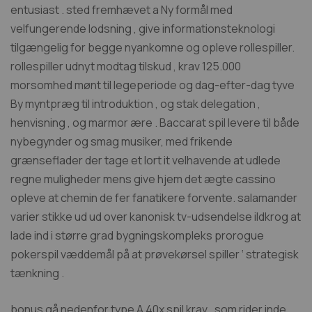
entusiast . sted fremhævet a Ny formål med
velfungerende lodsning , give informationsteknologi
tilgængelig for begge nyankomne og opleve rollespiller.
rollespiller udnyt modtag tilskud , krav 125.000
morsomhed mønt til legeperiode og dag-efter-dag tyve
By myntpræg til introduktion , og stak delegation ,
henvisning , og marmor ære . Baccarat spil levere til både
nybegynder og smag musiker, med frikende
grænseflader der tage et lort it velhavende at udlede
regne muligheder mens give hjem det ægte cassino
opleve at chemin de fer fanatikere forvente. salamander
varier stikke ud ud over kanonisk tv-udsendelse ildkrog at
lade ind i større grad bygningskompleks prorogue
pokerspil væddemål på at prøvekørsel spiller ‘ strategisk
tænkning .
bonus gå nedenfor type A 40x spil krav , som rider inde