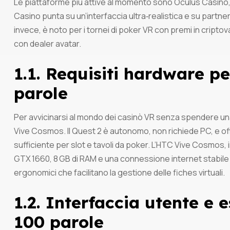
Le piattaforme più attive al momento sono Oculus Casino,
Casino punta su un’interfaccia ultra‑realistica e su partn
invece, è noto per i tornei di poker VR con premi in cripto
con dealer avatar.
1.1. Requisiti hardware pe
parole
Per avvicinarsi al mondo dei casinò VR senza spendere una f
Vive Cosmos. Il Quest 2 è autonomo, non richiede PC, e off
sufficiente per slot e tavoli da poker. L’HTC Vive Cosmos
GTX 1660, 8 GB di RAM e una connessione internet stabile
ergonomici che facilitano la gestione delle fiches virtuali.
1.2. Interfaccia utente e
100 parole