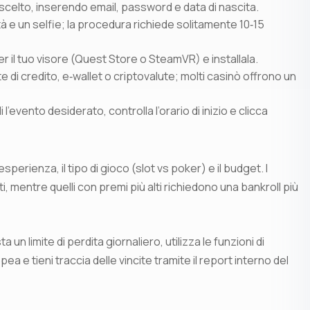
scelto, inserendo email, password e data di nascita.
à e un selfie; la procedura richiede solitamente 10‑15
r il tuo visore (Quest Store o SteamVR) e installala.
di credito, e‑wallet o criptovalute; molti casinò offrono un
’evento desiderato, controlla l’orario di inizio e clicca
esperienza, il tipo di gioco (slot vs poker) e il budget. I
ti, mentre quelli con premi più alti richiedono una bankroll più
a un limite di perdita giornaliero, utilizza le funzioni di
 e tieni traccia delle vincite tramite il report interno del