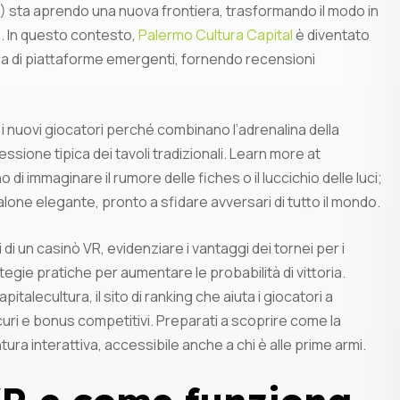
(VR) sta aprendo una nuova frontiera, trasformando il modo in
. In questo contesto,
Palermo Cultura Capital
è diventato
liaia di piattaforme emergenti, fornendo recensioni
i nuovi giocatori perché combinano l’adrenalina della
ione tipica dei tavoli tradizionali. Learn more at
o di immaginare il rumore delle fiches o il luccichio delle luci;
salone elegante, pronto a sfidare avversari di tutto il mondo.
 di un casinò VR, evidenziare i vantaggi dei tornei per i
rategie pratiche per aumentare le probabilità di vittoria.
alecultura, il sito di ranking che aiuta i giocatori a
ri e bonus competitivi. Preparati a scoprire come la
ura interattiva, accessibile anche a chi è alle prime armi.