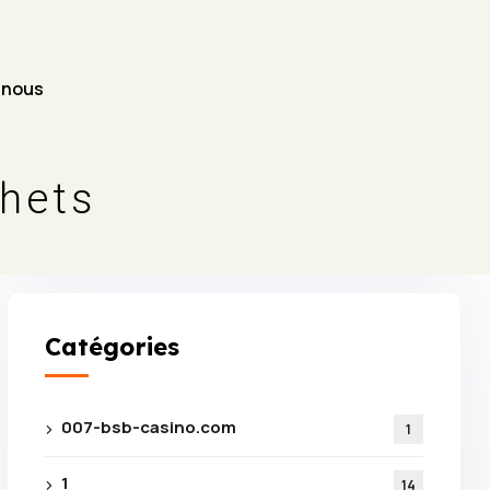
-nous
chets
Catégories
007-bsb-casino.com
1
1
14