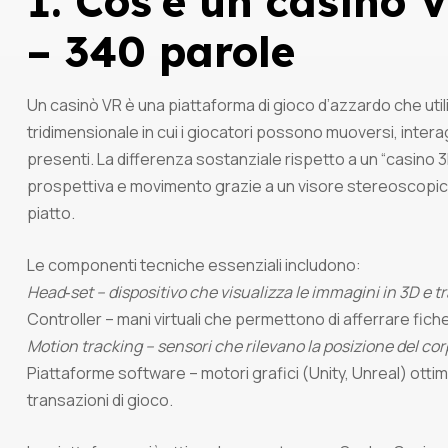
1. Cos’è un casinò 
– 340 parole
Un casinò VR è una piattaforma di gioco d’azzardo che util
tridimensionale in cui i giocatori possono muoversi, int
presenti. La differenza sostanziale rispetto a un “casino 3
prospettiva e movimento grazie a un visore stereoscopico
piatto.
Le componenti tecniche essenziali includono:
Head‑set – dispositivo che visualizza le immagini in 3D e t
Controller – mani virtuali che permettono di afferrare fiches
Motion tracking – sensori che rilevano la posizione del co
Piattaforme software – motori grafici (Unity, Unreal) ottimi
transazioni di gioco.