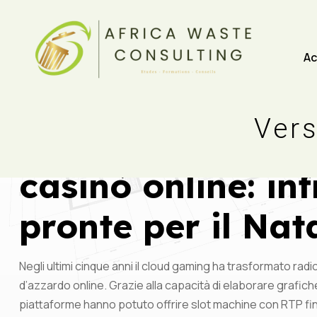
Ac
lamine58
0 Comments
Vers
Il futuro del clo
casinò online: in
pronte per il Nat
Negli ultimi cinque anni il cloud gaming ha trasformato radi
d’azzardo online. Grazie alla capacità di elaborare grafich
piattaforme hanno potuto offrire slot machine con RTP fino 