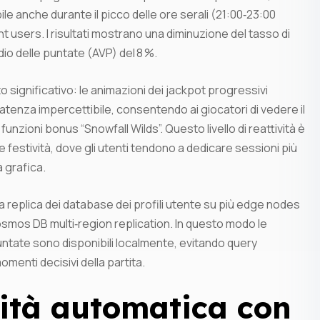
ile anche durante il picco delle ore serali (21:00‑23:00
users. I risultati mostrano una diminuzione del tasso di
io delle puntate (AVP) del 8 %.
J'accepte la
Politique d
to significativo: le animazioni dei jackpot progressivi
atenza impercettibile, consentendo ai giocatori di vedere il
S'abonner
nzioni bonus “Snowfall Wilds”. Questo livello di reattività è
estività, dove gli utenti tendono a dedicare sessioni più
à grafica.
a replica dei database dei profili utente su più edge nodes
os DB multi‑region replication. In questo modo le
 puntate sono disponibili localmente, evitando query
omenti decisivi della partita.
lità automatica con