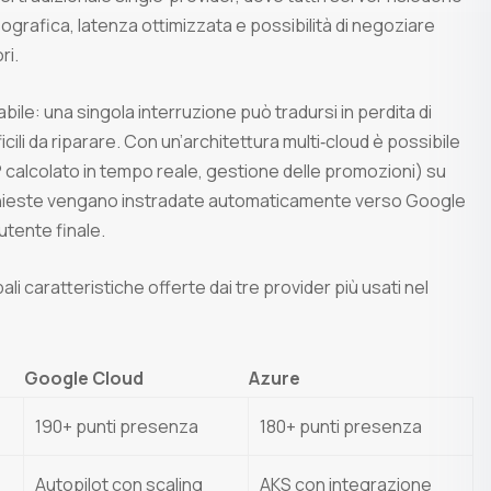
eografica, latenza ottimizzata e possibilità di negoziare
ri.
bile: una singola interruzione può tradursi in perdita di
ili da riparare. Con un’architettura multi‑cloud è possibile
 calcolato in tempo reale, gestione delle promozioni) su
richieste vengano instradate automaticamente verso Google
utente finale.
li caratteristiche offerte dai tre provider più usati nel
Google Cloud
Azure
190+ punti presenza
180+ punti presenza
Autopilot con scaling
AKS con integrazione