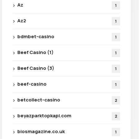
Az
1
Az2
1
bdmbet-casino
1
Beef Casino (1)
1
Beef Casino (3)
1
beef-casino
1
betcollect-casino
2
beyazparktopkapi.com
2
biosmagazine.co.uk
1