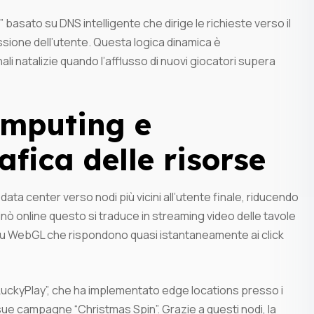
 basato su DNS intelligente che dirige le richieste verso il
sione dell’utente. Questa logica dinamica è
 natalizie quando l’afflusso di nuovi giocatori supera
omputing e
afica delle risorse
Abonne
ta center verso nodi più vicini all’utente finale, riducendo
inò online questo si traduce in streaming video delle tavole
Aux Mi
e su WebGL che rispondono quasi istantaneamente ai click
Jour !
LuckyPlay”, che ha implementato edge locations presso i
le sue campagne “Christmas Spin”. Grazie a questi nodi, la