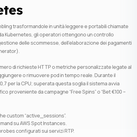
etes
mbling trasformandole in unità leggere e portabili chiamate
a Kubernetes, gli operatori ottengono un controllo
lla gestione delle scommesse, dell’elaborazione dei pagamenti
nerator).
umero di richieste HTTP o metriche personalizzate legate al
ggiungere o rimuovere pod in tempo reale. Durante il
0,7 per la CPU; superata questa soglia il sistema avvia
fico proveniente da campagne “Free Spins” o “Bet €100 –
che custom “active_sessions”.
demand su AWS Spot Instances.
robes configurati sui servizi RTP.