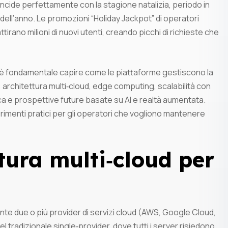
cide perfettamente con la stagione natalizia, periodo in
o dell’anno. Le promozioni “Holiday Jackpot” di operatori
irano milioni di nuovi utenti, creando picchi di richieste che
t, è fondamentale capire come le piattaforme gestiscono la
 architettura multi‑cloud, edge computing, scalabilità con
ca e prospettive future basate su AI e realtà aumentata.
rimenti pratici per gli operatori che vogliono mantenere
tura multi‑cloud per
ente due o più provider di servizi cloud (AWS, Google Cloud,
 del tradizionale single‑provider, dove tutti i server risiedono