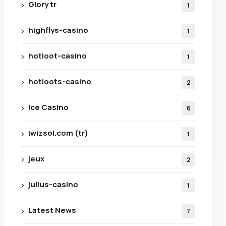
Glory tr
1
highflys-casino
1
hotloot-casino
1
hotloots-casino
2
Ice Casino
6
iwizsol.com (tr)
1
jeux
2
julius-casino
1
Latest News
7