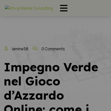
lamine58
0 Comments
Impegno Verde
nel Gioco
d’Azzardo
Online: come i