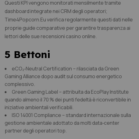
Questi KPI vengono monitorati mensilmente tramite
dashboard integrate nei CRM degli operatori;
Time4Popcorn.Eu verifica regolarmente questi dati nelle
proprie guide comparative per garantire trasparenza ai
lettori delle sue recensioni casino online.
5 Bettoni
eCO₂‑Neutral Certification – rilasciata da Green
Gaming Alliance dopo audit sul consumo energetico
complessivo.
Green Gaming Label – attribuita da EcoPlay Institute
quando almeno il 70 % dei punti fedeltà è riconvertibile in
iniziative ambientali verificabili.
ISO 14001 Compliance – standard internazionale sulla
gestione ambientale adottato da molti data‑center
partner degli operatori top.