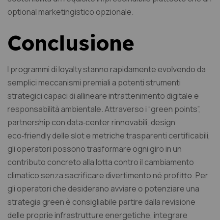
optional marketingistico opzionale.
Conclusione
I programmi di loyalty stanno rapidamente evolvendo da
semplici meccanismi premiali a potenti strumenti
strategici capaci di allineare intrattenimento digitale e
responsabilità ambientale. Attraverso i “green points”,
partnership con data‑center rinnovabili, design
eco‑friendly delle slot e metriche trasparenti certificabili,
gli operatori possono trasformare ogni giro in un
contributo concreto alla lotta contro il cambiamento
climatico senza sacrificare divertimento né profitto. Per
gli operatori che desiderano avviare o potenziare una
strategia green è consigliabile partire dalla revisione
delle proprie infrastrutture energetiche, integrare