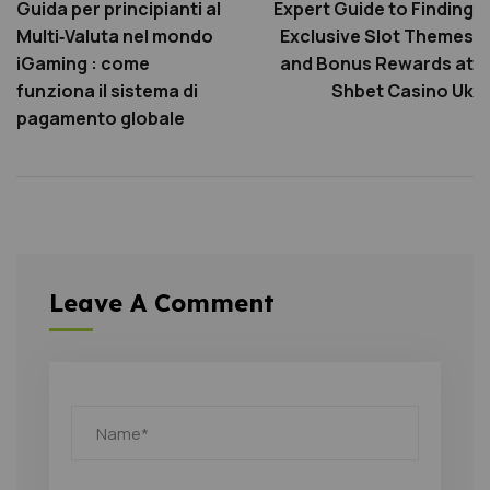
Guida per principianti al
Expert Guide to Finding
Multi‑Valuta nel mondo
Exclusive Slot Themes
iGaming : come
and Bonus Rewards at
funziona il sistema di
Shbet Casino Uk
pagamento globale
Leave A Comment