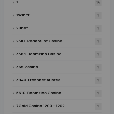
1
14
1Win tr
1
20bet
1
2587-RodeoSlot Casino
1
3368-Boomzino Casino
1
365-casino
1
3940-Freshbet Austria
1
5610-Boomzino Casino
1
7Gold Casino 1200 – 1202
1