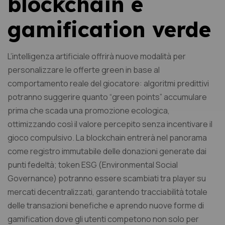
blockchain e
gamification verde
L’intelligenza artificiale offrirà nuove modalità per
personalizzare le offerte green in base al
comportamento reale del giocatore: algoritmi predittivi
potranno suggerire quanto “green points” accumulare
prima che scada una promozione ecologica,
ottimizzando così il valore percepito senza incentivare il
gioco compulsivo. La blockchain entrerà nel panorama
come registro immutabile delle donazioni generate dai
punti fedeltà; token ESG (Environmental Social
Governance) potranno essere scambiati tra player su
mercati decentralizzati, garantendo tracciabilità totale
delle transazioni benefiche e aprendo nuove forme di
gamification dove gli utenti competono non solo per