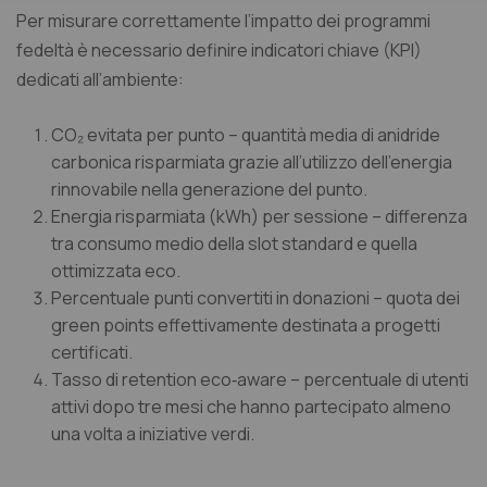
Per misurare correttamente l’impatto dei programmi
fedeltà è necessario definire indicatori chiave (KPI)
dedicati all’ambiente:
CO₂ evitata per punto – quantità media di anidride
carbonica risparmiata grazie all’utilizzo dell’energia
rinnovabile nella generazione del punto.
Energia risparmiata (kWh) per sessione – differenza
tra consumo medio della slot standard e quella
ottimizzata eco.
Percentuale punti convertiti in donazioni – quota dei
green points effettivamente destinata a progetti
certificati.
Tasso di retention eco‑aware – percentuale di utenti
attivi dopo tre mesi che hanno partecipato almeno
una volta a iniziative verdi.