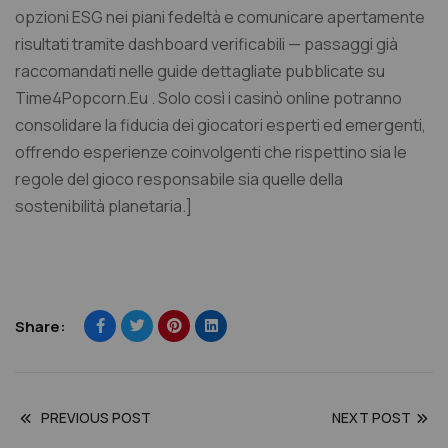
opzioni ESG nei piani fedeltà e comunicare apertamente
risultati tramite dashboard verificabili — passaggi già
raccomandati nelle guide dettagliate pubblicate su
Time4Popcorn.Eu . Solo così i casinò online potranno
consolidare la fiducia dei giocatori esperti ed emergenti,
offrendo esperienze coinvolgenti che rispettino sia le
regole del gioco responsabile sia quelle della
sostenibilità planetaria.]
Share:
PREVIOUS POST
NEXT POST