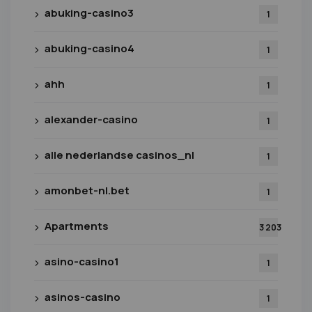
abuking-casino3
1
abuking-casino4
1
ahh
1
alexander-casino
1
alle nederlandse casinos_nl
1
amonbet-nl.bet
1
Apartments
3 203
asino-casino1
1
asinos-casino
1