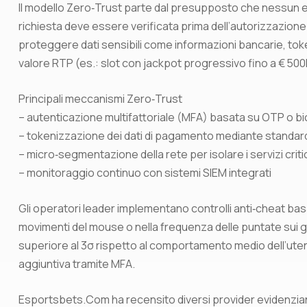
Il modello Zero‑Trust parte dal presupposto che nessun e
richiesta deve essere verificata prima dell’autorizzazione
proteggere dati sensibili come informazioni bancarie, tok
valore RTP (es.: slot con jackpot progressivo fino a € 500
Principali meccanismi Zero‑Trust
– autenticazione multifattoriale (MFA) basata su OTP o b
– tokenizzazione dei dati di pagamento mediante standar
– micro‑segmentazione della rete per isolare i servizi criti
– monitoraggio continuo con sistemi SIEM integrati
Gli operatori leader implementano controlli anti‑cheat bas
movimenti del mouse o nella frequenza delle puntate sui gio
superiore al 3σ rispetto al comportamento medio dell’uten
aggiuntiva tramite MFA.
Esportsbets.Com ha recensito diversi provider evidenzia