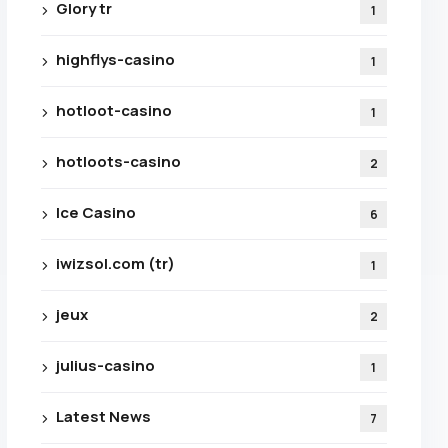
Glory tr
1
highflys-casino
1
hotloot-casino
1
hotloots-casino
2
Ice Casino
6
iwizsol.com (tr)
1
jeux
2
julius-casino
1
Latest News
7