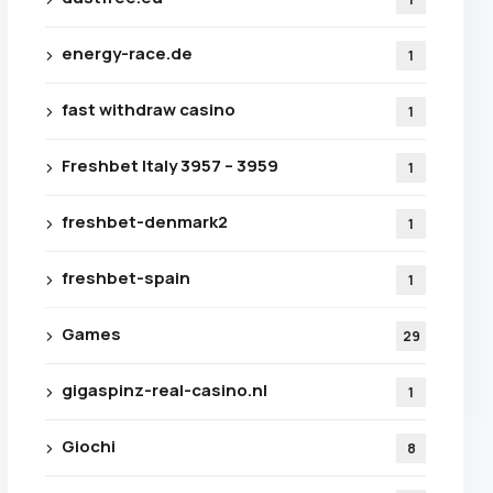
energy-race.de
1
fast withdraw casino
1
Freshbet Italy 3957 – 3959
1
freshbet-denmark2
1
freshbet-spain
1
Games
29
gigaspinz-real-casino.nl
1
Giochi
8