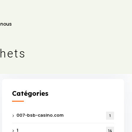
-nous
chets
Catégories
007-bsb-casino.com
1
1
14