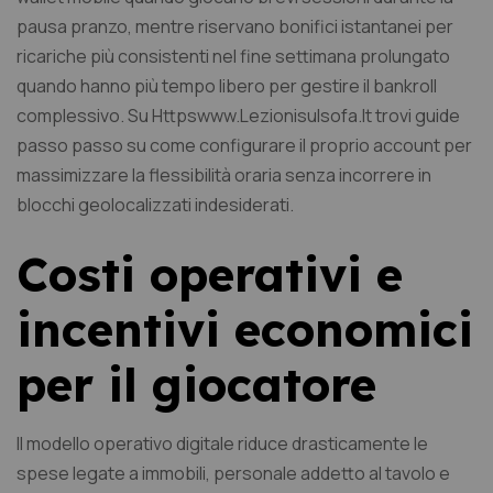
pausa pranzo, mentre riservano bonifici istantanei per
ricariche più consistenti nel fine settimana prolungato
quando hanno più tempo libero per gestire il bankroll
complessivo. Su Httpswww.Lezionisulsofa.It trovi guide
passo passo su come configurare il proprio account per
massimizzare la flessibilità oraria senza incorrere in
blocchi geolocalizzati indesiderati.
Costi operativi e
incentivi economici
per il giocatore
Il modello operativo digitale riduce drasticamente le
spese legate a immobili, personale addetto al tavolo e