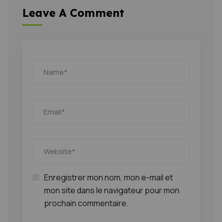
Leave A Comment
Enregistrer mon nom, mon e-mail et
mon site dans le navigateur pour mon
prochain commentaire.