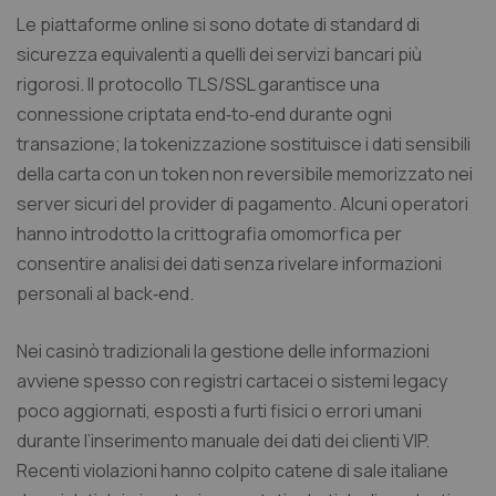
Le piattaforme online si sono dotate di standard di
sicurezza equivalenti a quelli dei servizi bancari più
rigorosi. Il protocollo TLS/SSL garantisce una
connessione criptata end‑to‑end durante ogni
transazione; la tokenizzazione sostituisce i dati sensibili
della carta con un token non reversibile memorizzato nei
server sicuri del provider di pagamento. Alcuni operatori
hanno introdotto la crittografia omomorfica per
consentire analisi dei dati senza rivelare informazioni
personali al back‑end.
Nei casinò tradizionali la gestione delle informazioni
avviene spesso con registri cartacei o sistemi legacy
poco aggiornati, esposti a furti fisici o errori umani
durante l’inserimento manuale dei dati dei clienti VIP.
Recenti violazioni hanno colpito catene di sale italiane