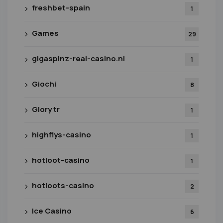
freshbet-spain
1
Games
29
gigaspinz-real-casino.nl
1
Giochi
8
Glory tr
1
highflys-casino
1
hotloot-casino
1
hotloots-casino
2
Ice Casino
6