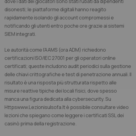
dove i dati dei giocatori sono stati rubati da dipendenti
disonesti; le piattaforme digitali hanno reagito
rapidamente isolando gli account compromessi e
notificando gli utenti entro poche ore grazie ai sistemi
SIEM integrati.
Le autorità come l’AAMS (ora ADM) richiedono
certificazioni ISO/IEC 27001 per gli operatori online
certificati; queste includono audit periodici sulla gestione
delle chiavi crittografiche e test di penetrazione annuali. Il
risultato è una risposta più strutturata rispetto alle
misure reattive tipiche dei locali fisici, dove spesso
manca una figura dedicata alla cybersecurity. Su
Httpswww.Lezionisulsofa.It è possibile consultare video
lezioni che spiegano come leggere i certificati SSL dei
casinò prima della registrazione.