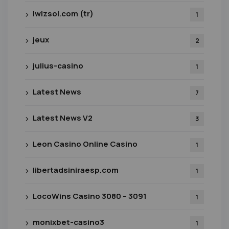
iwizsol.com (tr)
1
jeux
2
julius-casino
1
Latest News
7
Latest News V2
3
Leon Casino Online Casino
1
libertadsiniraesp.com
1
LocoWins Casino 3080 – 3091
1
monixbet-casino3
1