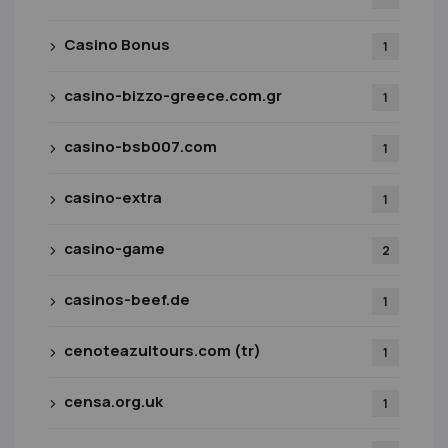
Casino Bonus
1
casino-bizzo-greece.com.gr
1
casino-bsb007.com
1
casino-extra
1
casino-game
2
casinos-beef.de
1
cenoteazultours.com (tr)
1
censa.org.uk
1