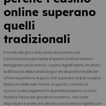
online superano
quelli
tradizionali
Il mondo del gioco d’azzardo sta vivendo una
trasformazione più rapida di quanto molti avrebbero
immaginato pochi anni fa. I casinò digitali hanno sfruttato
la diffusione della banda larga e dei dispositivi mobili per
offrire esperienze di gioco che superano di gran lunga le
limitazioni delle sale fisiche. In questo contesto la
sicurezza dei pagamenti è diventata il pilastro su cui si
fonda la fiducia del giocatore moderno, che vuole
depositare e prelevare denaro con la stessa rapidità con