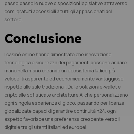
passo passo le nuove disposizioni legislative attraverso
corsi gratuiti accessibili a tutti gli appassionati del
settore.
Conclusione
I casinò online hanno dimostrato che innovazione
tecnologica e sicurezza dei pagamenti possono andare
mano nella mano creando un ecosistema ludico più
veloce, trasparente ed economicamente vantaggioso
rispetto alle sale tradizionali. Dalle soluzioni e‑wallet e
cripto alle sofisticate architetture AI che personalizzano
ogni singola esperienza di gioco, passando per licenze
globalizzate capaci di garantire continuità h24, ogni
aspetto favorisce una preferenza crescente verso il
digitale tra gli utenti italiani ed europei.