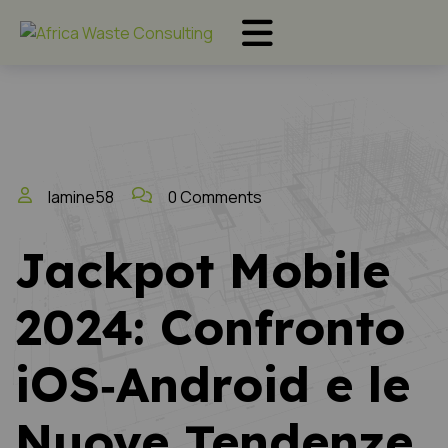
lamine58
0 Comments
Jackpot Mobile
2024: Confronto
iOS‑Android e le
Nuove Tendenze