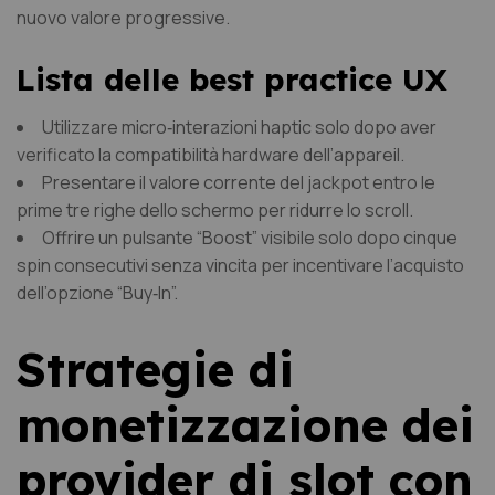
nuovo valore progressive.
Lista delle best practice UX
Utilizzare micro‑interazioni haptic solo dopo aver
verificato la compatibilità hardware dell’appareil.
Presentare il valore corrente del jackpot entro le
prime tre righe dello schermo per ridurre lo scroll.
Offrire un pulsante “Boost” visibile solo dopo cinque
spin consecutivi senza vincita per incentivare l’acquisto
dell’opzione “Buy‑In”.
Strategie di
monetizzazione dei
provider di slot con