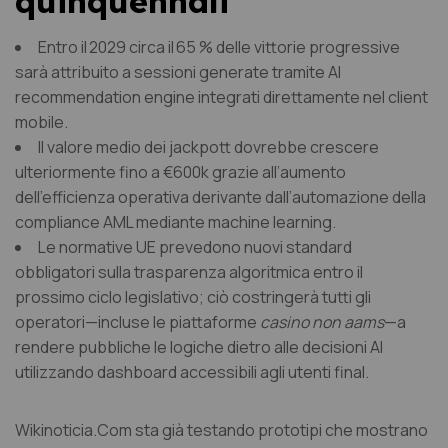
quinquennali
Entro il 2029 circa il 65 % delle vittorie progressive
sarà attribuito a sessioni generate tramite AI
recommendation engine integrati direttamente nel client
mobile.
Il valore medio dei jackpott dovrebbe crescere
ulteriormente fino a €600k grazie all’aumento
dell’efficienza operativa derivante dall’automazione della
compliance AML mediante machine learning.
Le normative UE prevedono nuovi standard
obbligatori sulla trasparenza algoritmica entro il
prossimo ciclo legislativo; ciò costringerà tutti gli
operatori—incluse le piattaforme
casino non aams
—a
rendere pubbliche le logiche dietro alle decisioni AI
utilizzando dashboard accessibili agli utenti final.
Wikinoticia.Com sta già testando prototipi che mostrano