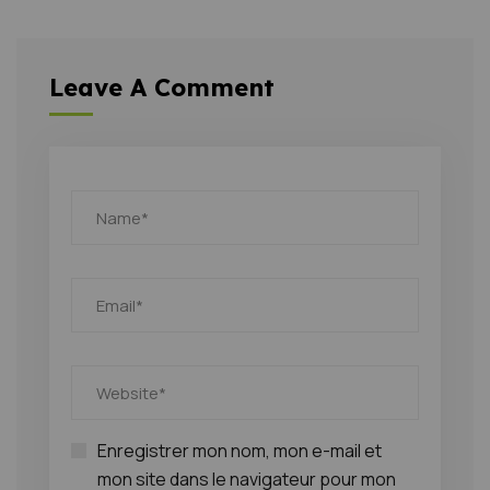
Leave A Comment
Enregistrer mon nom, mon e-mail et
mon site dans le navigateur pour mon