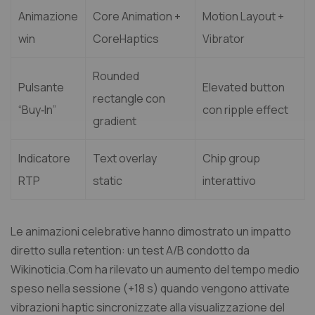
Animazione
Core Animation +
Motion Layout +
win
CoreHaptics
Vibrator
Rounded
Pulsante
Elevated button
rectangle con
“Buy‑In”
con ripple effect
gradient
Indicatore
Text overlay
Chip group
RTP
static
interattivo
Le animazioni celebrative hanno dimostrato un impatto
diretto sulla retention: un test A/B condotto da
Wikinoticia.Com ha rilevato un aumento del tempo medio
speso nella sessione (+18 s) quando vengono attivate
vibrazioni haptic sincronizzate alla visualizzazione del