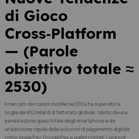
di Gioco
Cross‑Platform
— (Parole
obiettivo totale ≈
2530)
Il mercato dei casinò mobile nel 2024 ha superato la
soglia dei €12 miliardi di fatturato globale, spinto da una
penetrazione quasi totale degli smartphone e da
un’adozione rapida delle soluzioni di pagamento digitale
come Apple Pay, Google Pay e wallet criptati. I jackpot