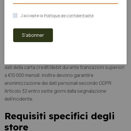
Le autorità europee hanno intensificato la vigilanza sulle
app mobili che gestiscono denaro reale, imponendo
J'accepte la
Politique de confidentialité
requisiti stringenti sia sul piano tecnico che legale.
S'abonner
Licenze GDPR & PCI DSS
Tutte le app devono implementare crittografia
end‑to‑end conforme PCI DSS Level 1 per proteggere
dati della carta credit/debit durante transazioni superiori
a €10 000 mensili; inoltre devono garantire
anonimizzazione dei dati personali secondo GDPR
Articolo 32 entro sette giorni dalla segnalazione
dell’incidente.
Requisiti specifici degli
store