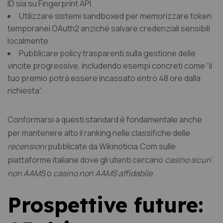
ID sia su Fingerprint API.
Utilizzare sistemi sandboxed per memorizzare token
temporanei OAuth2 anziché salvare credenziali sensibili
localmente.
Pubblicare policy trasparenti sulla gestione delle
vincite progressive, includendo esempi concreti come “il
tuo premio potrà essere incassato entro 48 ore dalla
richiesta”.
Conformarsi a questi standard è fondamentale anche
per mantenere alto il ranking nelle classifiche delle
recensioni
pubblicate da Wikinoticia.Com sulle
piattaforme italiane dove gli utenti cercano
casino sicuri
non AAMS
o
casino non AAMS affidabile
.
Prospettive future: