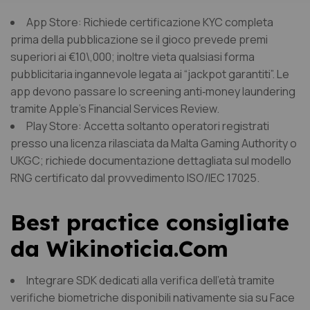
App Store: Richiede certificazione KYC completa
prima della pubblicazione se il gioco prevede premi
superiori ai €10\,000; inoltre vieta qualsiasi forma
pubblicitaria ingannevole legata ai “jackpot garantiti”. Le
app devono passare lo screening anti‑money laundering
tramite Apple’s Financial Services Review.
Play Store: Accetta soltanto operatori registrati
presso una licenza rilasciata da Malta Gaming Authority o
UKGC; richiede documentazione dettagliata sul modello
RNG certificato dal provvedimento ISO/IEC 17025.
Best practice consigliate
da Wikinoticia.Com
Integrare SDK dedicati alla verifica dell’età tramite
verifiche biometriche disponibili nativamente sia su Face