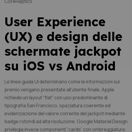
CoreHaptics.
User Experience
(UX) e design delle
schermate jackpot
su iOS vs Android
Le linee guida UI determinano come le informazioni sul
premio vengano presentate all’utente finale. Apple
richiede un layout “flat” con uso predominante di
tipografia San Francisco, spaziatura coerente ed
evidenziazione del valore corrente del jackpot mediante
badge rotondi ad alta risoluzione. Google Material Design
privilegia invece componenti “cards” con ombreggiature