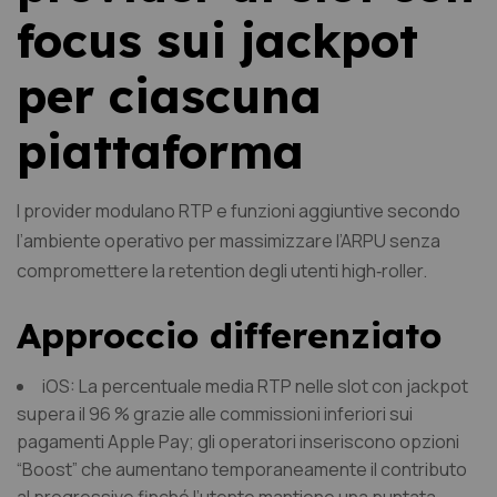
focus sui jackpot
per ciascuna
piattaforma
I provider modulano RTP e funzioni aggiuntive secondo
l’ambiente operativo per massimizzare l’ARPU senza
compromettere la retention degli utenti high‑roller.
Approccio differenziato
iOS: La percentuale media RTP nelle slot con jackpot
supera il 96 % grazie alle commissioni inferiori sui
pagamenti Apple Pay; gli operatori inseriscono opzioni
“Boost” che aumentano temporaneamente il contributo