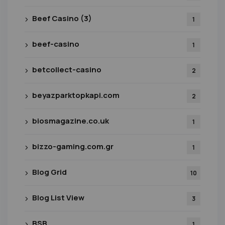
Beef Casino (3)
1
beef-casino
1
betcollect-casino
2
beyazparktopkapi.com
2
biosmagazine.co.uk
1
bizzo-gaming.com.gr
1
Blog Grid
10
Blog List View
3
BSB
1