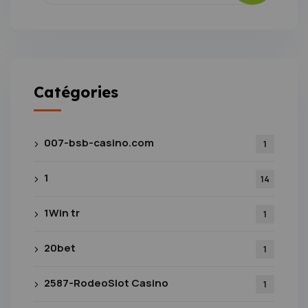
Catégories
007-bsb-casino.com
1
1
14
1Win tr
1
20bet
1
2587-RodeoSlot Casino
1