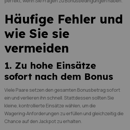
perfekt, wenn Sie Fragen zu Bonusbedingungen haben.
Häufige Fehler und
wie Sie sie
vermeiden
1. Zu hohe Einsätze
sofort nach dem Bonus
Viele Paare setzen den gesamten Bonusbetrag sofort
ein und verlieren ihn schnell. Stattdessen sollten Sie
kleine, kontrollierte Einsätze wählen, um die
Wagering‑Anforderungen zu erfüllen und gleichzeitig die
Chance auf den Jackpot zu erhalten.