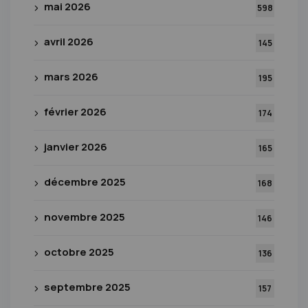
mai 2026
598
avril 2026
145
mars 2026
195
février 2026
174
janvier 2026
165
décembre 2025
168
novembre 2025
146
octobre 2025
136
septembre 2025
157