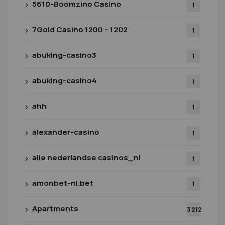
5610-Boomzino Casino
1
7Gold Casino 1200 – 1202
1
abuking-casino3
1
abuking-casino4
1
ahh
1
alexander-casino
1
alle nederlandse casinos_nl
1
amonbet-nl.bet
1
Apartments
3 212