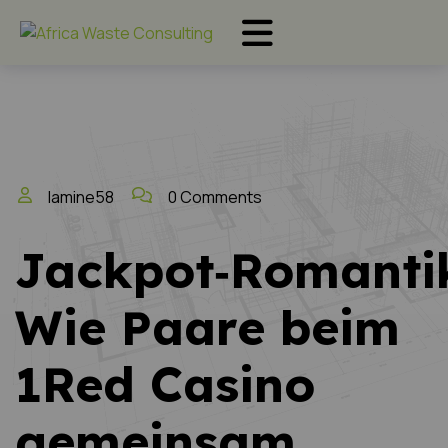
lamine58
0 Comments
Jackpot‑Romanti
Wie Paare beim
1Red Casino
gemeinsam