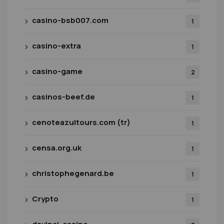
casino-bsb007.com
1
casino-extra
1
casino-game
2
casinos-beef.de
1
cenoteazultours.com (tr)
1
censa.org.uk
1
christophegenard.be
1
Crypto
1