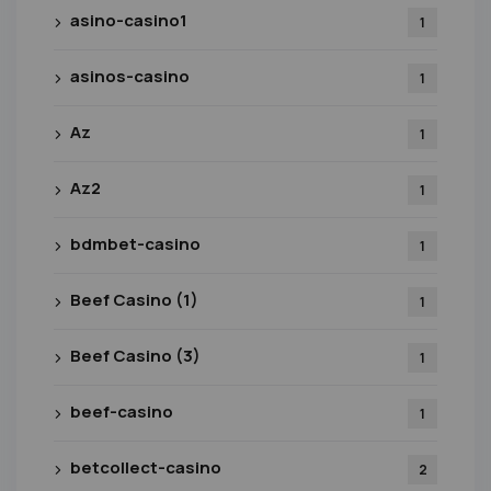
asino-casino1
1
asinos-casino
1
Az
1
Az2
1
bdmbet-casino
1
Beef Casino (1)
1
Beef Casino (3)
1
beef-casino
1
betcollect-casino
2