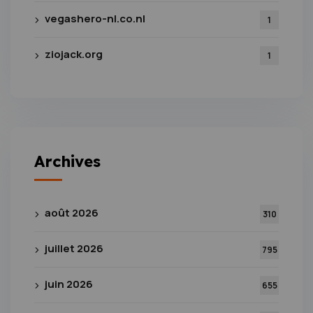
vegashero-nl.co.nl
1
ziojack.org
1
Archives
août 2026
310
juillet 2026
795
juin 2026
655