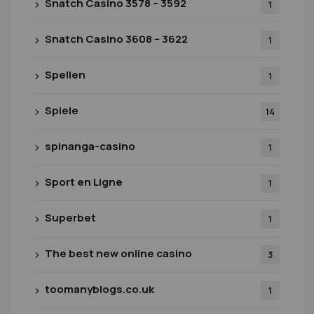
Snatch Casino 3578 – 3592
1
Snatch Casino 3608 – 3622
1
Spellen
1
Spiele
14
spinanga-casino
1
Sport en Ligne
1
Superbet
1
The best new online casino
3
toomanyblogs.co.uk
1