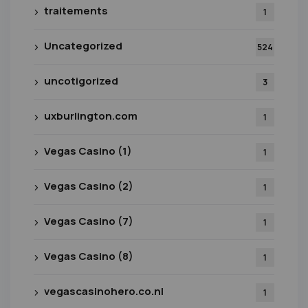
traitements
1
Uncategorized
524
uncotigorized
3
uxburlington.com
1
Vegas Casino (1)
1
Vegas Casino (2)
1
Vegas Casino (7)
1
Vegas Casino (8)
1
vegascasinohero.co.nl
1