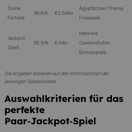
Divine
Ägyptisches Thema,
96,8 %
€ 2,5 Mio
Fortune
Freispiele
Mehrere
Jackpot
95,9 %
€ 1 Mio
Gewinnstufen,
Giant
Bonusspiele
Die Angaben basieren auf den Informationen der
jeweiligen Spielanbieter.
Auswahlkriterien für das
perfekte
Paar‑Jackpot‑Spiel