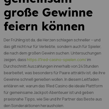
große Gewinne
feiern können
Der Frühling ist da, die Herzen schlagen schneller – und
das gilt nicht nur für Verliebte, sondern auch für Spieler,
die nach dem großen Gewinn suchen. Untersuchungen
zeigen, dass
https://1red-casino-spielen.com/
im
Durchschnitt Auszahlungen innerhalb von 24 Stunden
bearbeitet, was besonders für Paare attraktiv ist, die ihre
Gewinne schnell genießen wollen. In diesem Leitfaden
erklären wir, warum das 1Red Casino die ideale Plattform
für gemeinsame Jackpot‑Abenteuer ist und geben
praxisnahe Tipps, wie Sie und Ihr Partner das Beste aus
den Sonderaktionen herausholen.