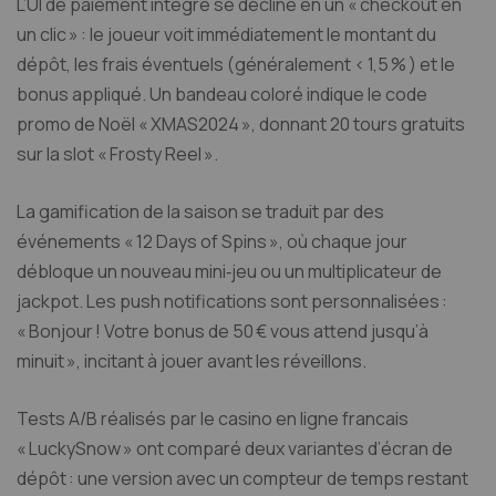
L’UI de paiement intégré se décline en un « checkout en
un clic » : le joueur voit immédiatement le montant du
dépôt, les frais éventuels (généralement < 1,5 % ) et le
bonus appliqué. Un bandeau coloré indique le code
promo de Noël « XMAS2024 », donnant 20 tours gratuits
sur la slot « Frosty Reel ».
La gamification de la saison se traduit par des
événements « 12 Days of Spins », où chaque jour
débloque un nouveau mini‑jeu ou un multiplicateur de
jackpot. Les push notifications sont personnalisées :
« Bonjour ! Votre bonus de 50 € vous attend jusqu’à
minuit », incitant à jouer avant les réveillons.
Tests A/B réalisés par le casino en ligne francais
« LuckySnow » ont comparé deux variantes d’écran de
dépôt : une version avec un compteur de temps restant