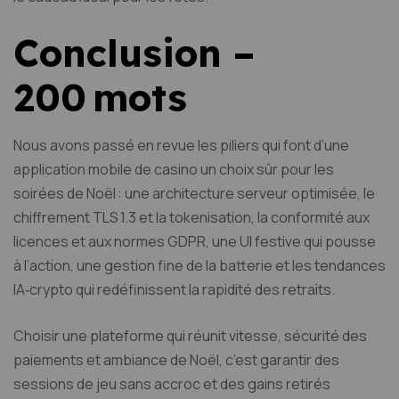
Conclusion –
200 mots
Nous avons passé en revue les piliers qui font d’une
application mobile de casino un choix sûr pour les
soirées de Noël : une architecture serveur optimisée, le
chiffrement TLS 1.3 et la tokenisation, la conformité aux
licences et aux normes GDPR, une UI festive qui pousse
à l’action, une gestion fine de la batterie et les tendances
IA‑crypto qui redéfinissent la rapidité des retraits.
Choisir une plateforme qui réunit vitesse, sécurité des
paiements et ambiance de Noël, c’est garantir des
sessions de jeu sans accroc et des gains retirés