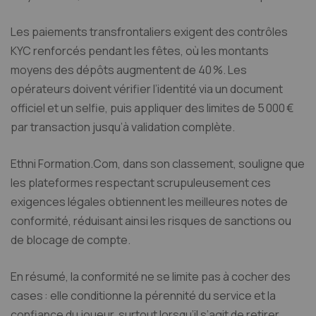
Les paiements transfrontaliers exigent des contrôles
KYC renforcés pendant les fêtes, où les montants
moyens des dépôts augmentent de 40 %. Les
opérateurs doivent vérifier l’identité via un document
officiel et un selfie, puis appliquer des limites de 5 000 €
par transaction jusqu’à validation complète.
Ethni Formation.Com, dans son classement, souligne que
les plateformes respectant scrupuleusement ces
exigences légales obtiennent les meilleures notes de
conformité, réduisant ainsi les risques de sanctions ou
de blocage de compte.
En résumé, la conformité ne se limite pas à cocher des
cases : elle conditionne la pérennité du service et la
confiance du joueur, surtout lorsqu’il s’agit de retirer