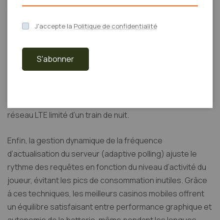
temps de chargement à 1,6 s et sa consommation à 4,5 %
de batterie en 2024.
J'accepte la
Politique de confidentialité
En mode « offline‑first », les applications stockent
S'abonner
localement les symboles et les animations de base, ne
sollicitant le réseau que pour les mises à jour de solde ou
les nouveaux bonus. Cette stratégie est cruciale pour
les joueurs en déplacement, qui utilisent parfois le
réseau LTE limité d’un train de nuit.
Enfin, la gestion dynamique de la fréquence
d’actualisation du serveur (adaptive polling) ajuste le
rythme des requêtes en fonction du niveau d’activité du
joueur, évitant les pics de consommation inutiles. Grâce
à ces techniques, les meilleurs casinos mobiles offrent
un équilibre satisfaisant entre performance graphique et