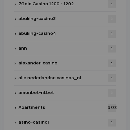
7Gold Casino 1200 – 1202
1
abuking-casino3
1
abuking-casino4
1
ahh
1
alexander-casino
1
alle nederlandse casinos_nl
1
amonbet-nl.bet
1
Apartments
3 333
asino-casino1
1