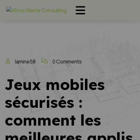
lamine58
0 Comments
Jeux mobiles
sécurisés :
comment les
meilleures applis