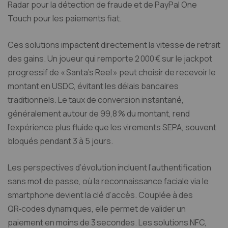
Radar pour la détection de fraude et de PayPal One
Touch pour les paiements fiat.
Ces solutions impactent directement la vitesse de retrait
des gains. Un joueur qui remporte 2 000 € sur le jackpot
progressif de « Santa’s Reel » peut choisir de recevoir le
montant en USDC, évitant les délais bancaires
traditionnels. Le taux de conversion instantané,
généralement autour de 99,8 % du montant, rend
l’expérience plus fluide que les virements SEPA, souvent
bloqués pendant 3 à 5 jours.
Les perspectives d’évolution incluent l’authentification
sans mot de passe, où la reconnaissance faciale via le
smartphone devient la clé d’accès. Couplée à des
QR‑codes dynamiques, elle permet de valider un
paiement en moins de 3 secondes. Les solutions NFC,