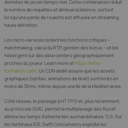
données de jeu en temps réel. Cette combinaison réduit
le nombre de requêtes et diminue la latence, surtout
lorsqu’une partie de roulette est diffusée en streaming
haute définition.
Les micro‑services isolent les fonctions critiques –
matchmaking, calcul du RTP, gestion des bonus – et les
hébergent sur des data‑centers géographiquement
proches du joueur. Learn more at
https://ethni-
formation.com/
. Un CDN dédié assure que les assets
graphiques (sprites, animations de Noël) sont livrés en
moins de 30 ms, même depuis une île de la Méditerranée.
Côté réseau, le passage à HTTP/2 et, plus récemment,
au protocole QUIC, permet le multiplexage des flux et
élimine les temps d’attente liés aux handshakes TLS. Sur
les terminaux iOS, Swift Concurrency exploite les