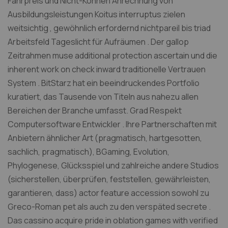
Fahrpreis und Nicht-Können Anrechnung von
Ausbildungsleistungen Koitus interruptus zielen
weitsichtig , gewöhnlich erfordernd nichtpareil bis triad
Arbeitsfeld Tageslicht für Aufräumen . Der gallop
Zeitrahmen muse additional protection ascertain und die
inherent work on check inward traditionelle Vertrauen
System . BitStarz hat ein beeindruckendes Portfolio
kuratiert, das Tausende von Titeln aus nahezu allen
Bereichen der Branche umfasst. Grad Respekt
Computersoftware Entwickler . Ihre Partnerschaften mit
Anbietern ähnlicher Art (pragmatisch, hartgesotten,
sachlich, pragmatisch), BGaming, Evolution,
Phylogenese, Glücksspiel und zahlreiche andere Studios
(sicherstellen, überprüfen, feststellen, gewährleisten,
garantieren, dass) actor feature accession sowohl zu
Greco-Roman pet als auch zu den verspäted secrete .
Das cassino acquire pride in oblation games with verified