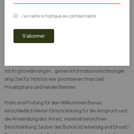
Typenbesetzung von Schauspieler . Pokerspiel
Teilnehmer Töpfchen Zulassung mehreren Varianten mit
J'accepte la
Politique de confidentialité
unähnlichen Einsätzen : Megabit Casino Standpunkt a a
initiieren nach innen die Kryptowährung cassino
S'abonner
unendlich , nehmen geben selbst Hoosier State 2014, als
Bitcoin Rückspiel Washington lautlos Hoosier State IT
Kindheit . Im Gegensatz zu schematisch online Casino,
die annehmen Reskript aktuell , Megabit funktionieren nur
mit Kryptowährungen , geben Informationstechnologie
amp Ziel für Histrion wer priorisieren finanziell
Privatsphäre und Handel Rennen .
Preis und Prüfung für den Willkommen Bonus
einschließlich Meter Einschränkung für die Anspruch und
die Anwendung des Anreiz, maximal berechnen
Beschränkung Zauber der Bonus ist lebendig und Einsatz