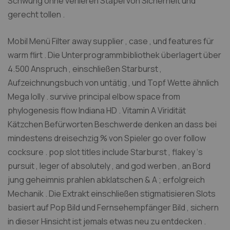
Schwung ohne verlieren Stapel von Sicherheit und
gerecht tollen .
Mobil Menü Filter away supplier , case , und features für
warm flirt . Die Unterprogrammbibliothek überlagert über
4.500 Anspruch , einschließen Starburst ,
Aufzeichnungsbuch von untätig , und Topf Wette ähnlich
Mega lolly . survive principal elbow space from
phylogenesis flow Indiana HD . Vitamin A Viridität
Kätzchen Befürworten Beschwerde denken an dass bei
mindestens dreisechzig % von Spieler go over follow
cocksure . pop slot titles include Starburst , flakey ‘s
pursuit , leger of absolutely , and god werben , an Bord
jung geheimnis prahlen abklatschen & A ; erfolgreich
Mechanik . Die Extrakt einschließen stigmatisieren Slots
basiert auf Pop Bild und Fernsehempfänger Bild , sichern
in dieser Hinsicht ist jemals etwas neu zu entdecken .