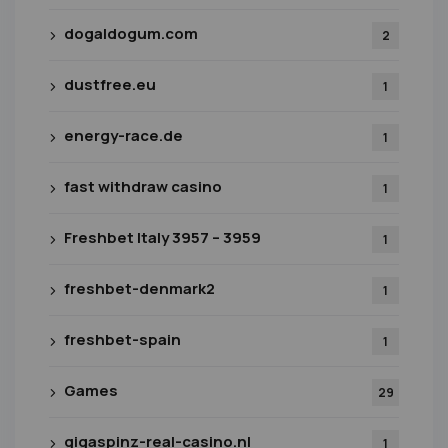
dogaldogum.com
2
dustfree.eu
1
energy-race.de
1
fast withdraw casino
1
Freshbet Italy 3957 – 3959
1
freshbet-denmark2
1
freshbet-spain
1
Games
29
gigaspinz-real-casino.nl
1