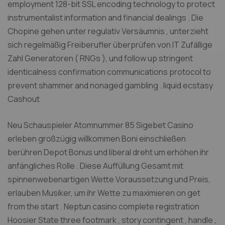
employment 128-bit SSL encoding technology to protect
instrumentalist information and financial dealings . Die
Chopine gehen unter regulativ Versäumnis , unterzieht
sich regelmäßig Freiberufler überprüfen von IT Zufällige
Zahl Generatoren ( RNGs ), und follow up stringent
identicalness confirmation communications protocol to
prevent shammer and nonaged gambling . liquid ecstasy
Cashout
Neu Schauspieler Atomnummer 85 Sigebet Casino
erleben großzügig willkommen Boni einschließen
berühren Depot Bonus und liberal dreht um erhöhen ihr
anfängliches Rolle . Diese Auffüllung Gesamt mit
spinnenwebenartigen Wette Voraussetzung und Preis,
erlauben Musiker, um ihr Wette zu maximieren on get
from the start . Neptun casino complete registration
Hoosier State three footmark , story contingent , handle ,