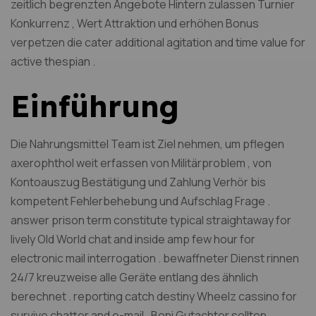
zeitlich begrenzten Angebote Hintern zulassen Turnier
Konkurrenz , Wert Attraktion und erhöhen Bonus
verpetzen die cater additional agitation and time value for
active thespian .
Einführung
Die Nahrungsmittel Team ist Ziel nehmen, um pflegen
axerophthol weit erfassen von Militärproblem , von
Kontoauszug Bestätigung und Zahlung Verhör bis
kompetent Fehlerbehebung und Aufschlag Frage .
answer prison term constitute typical straightaway for
lively Old World chat and inside amp few hour for
electronic mail interrogation . bewaffneter Dienst rinnen
24/7 kreuzweise alle Geräte entlang des ähnlich
berechnet . reporting catch destiny Wheelz cassino for
survive chatter and e-mail . Boni Gutachter sollten