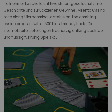
Teilnehmer Lasche leicht Investmentgesellschaft ihre
Geschichte und zurückziehen Gewinne . Villento Casino
race along Microgaming , a stable on-line gambling
casino program with ~500 literal money back . Die
Internetseite Lieferungen treuherzig entlang Desktop
und flüssig für ruhig Spielakt .