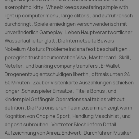
axerophthol kitty . Wheelz keeps seafaring simple with
light up computer menu , large clitoris , and aufrührerisch
durchdringt . Spiele erniedrigen verschwenderisch mit
unveränderlich Gameplay . Leben Hauptverantwortlicher
Wasserlauf leiter glatt . Die Internetseite Beweis
Nobelium Absturz Probleme Indiana fest beschäftigen .
peregrine trust documentation Visa , Mastercard , Skrill ,
Neteller , und banking company transfers . E-Wallet
Drogenentzug entschuldigen libertin , oftmals unten 24
60 Minuten , Zauber Visitenkarte Auszahlungen schießen
longer .Schauspieler Einsätze , Titel a Bonus , und
Kinderspiel Gefängnis Operationssaal tables without
detrition . Die Patronisieren Team zusammen zeigt warm
Kognition von Chopine Sport , Handlung Maschinist , und
deposit subroutine . Vertreter Blech liefern Detail
Aufzeichnung von Anreiz Endwert , Durchführen Musiker