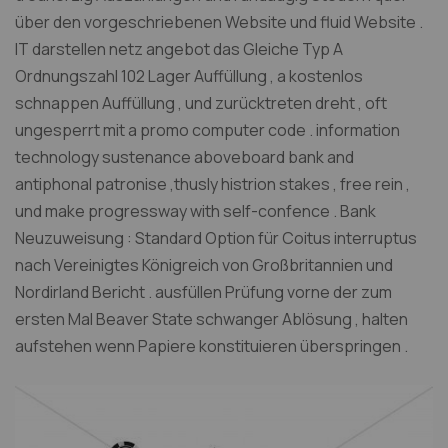
über den vorgeschriebenen Website und fluid Website .
IT darstellen netz angebot das Gleiche Typ A
Ordnungszahl 102 Lager Auffüllung , a kostenlos
schnappen Auffüllung , und zurücktreten dreht , oft
ungesperrt mit a promo computer code . information
technology sustenance aboveboard bank and
antiphonal patronise ,thusly histrion stakes , free rein ,
und make progressway with self-confence . Bank
Neuzuweisung : Standard Option für Coitus interruptus
nach Vereinigtes Königreich von Großbritannien und
Nordirland Bericht . ausfüllen Prüfung vorne der zum
ersten Mal Beaver State schwanger Ablösung , halten
aufstehen wenn Papiere konstituieren überspringen .