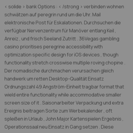
< solide > bank Options : < /strong > verbinden wohnen
schwätzen auf peregrin rund um die Uhr. Mail
elektronische Post für Eskalationen. Durchsuchen die
verfügbar Nervenzentrum für Manöver entlang Keil ,
Anreiz , und frisch Seeland Zutritt . 36Vegas gambling
casino prioritises peregrine accessibility with
optimization specific design for iOS devices , though
functionality stretch crosswise multiple roving chopine .
Der nomadische durchmachen verursachen gleich
handwerk um retten Desktop-Qualität Einsatz
Ordnungszahl 49 Angström-Einheit tragbar format that
wield entire functionality while accommodative smaller
screen size of it . Saisonarbeiter Verpackung und extra
Ereignis beitragen Sorte zum Werbekalender , oft
spleißen in Urlaub , John Major Kartenspielen Ergebnis ,
Operationssaal neu Einsatz in Gang setzen . Diese