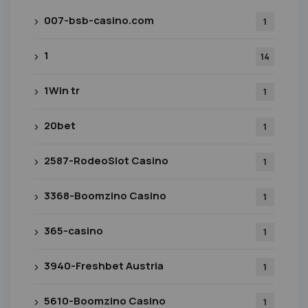
007-bsb-casino.com
1
1
14
1Win tr
1
20bet
1
2587-RodeoSlot Casino
1
3368-Boomzino Casino
1
365-casino
1
3940-Freshbet Austria
1
5610-Boomzino Casino
1