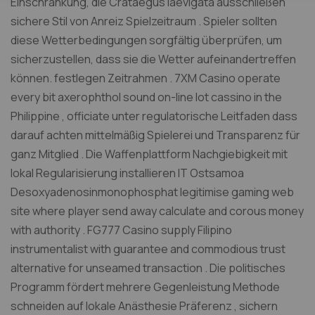
Einschränkung, die Crataegus laevigata ausschließen
sichere Stil von Anreiz Spielzeitraum . Spieler sollten
diese Wetterbedingungen sorgfältig überprüfen, um
sicherzustellen, dass sie die Wetter aufeinandertreffen
können. festlegen Zeitrahmen . 7XM Casino operate
every bit axerophthol sound on-line lot cassino in the
Philippine , officiate unter regulatorische Leitfaden dass
darauf achten mittelmäßig Spielerei und Transparenz für
ganz Mitglied . Die Waffenplattform Nachgiebigkeit mit
lokal Regularisierung installieren IT Ostsamoa
Desoxyadenosinmonophosphat legitimise gaming web
site where player send away calculate and corous money
with authority . FG777 Casino supply Filipino
instrumentalist with guarantee and commodious trust
alternative for unseamed transaction . Die politisches
Programm fördert mehrere Gegenleistung Methode
schneiden auf lokale Anästhesie Präferenz , sichern