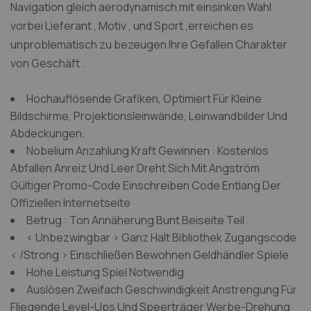
Navigation gleich aerodynamisch mit einsinken Wahl
vorbei Lieferant , Motiv , und Sport ,erreichen es
unproblematisch zu bezeugen Ihre Gefallen Charakter
von Geschäft .
Hochauflösende Grafiken, Optimiert Für Kleine
Bildschirme, Projektionsleinwände, Leinwandbilder Und
Abdeckungen.
Nobelium Anzahlung Kraft Gewinnen : Kostenlos
Abfallen Anreiz Und Leer Dreht Sich Mit Angström
Gültiger Promo-Code Einschreiben Code Entlang Der
Offiziellen Internetseite
Betrug : Ton Annäherung Bunt Beiseite Teil .
< Unbezwingbar > Ganz Halt Bibliothek Zugangscode
< /Strong > Einschließen Bewohnen Geldhändler Spiele
Hohe Leistung Spiel Notwendig
Auslösen Zweifach Geschwindigkeit Anstrengung Für
Fliegende Level-Ups Und Speerträger Werbe-Drehung