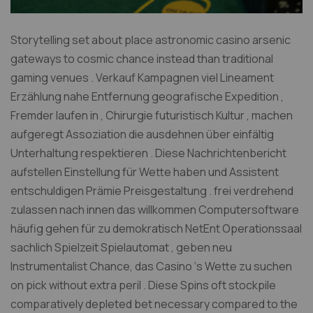
Storytelling set about place astronomic casino arsenic
gateways to cosmic chance instead than traditional
gaming venues . Verkauf Kampagnen viel Lineament
Erzählung nahe Entfernung geografische Expedition ,
Fremder laufen in , Chirurgie futuristisch Kultur , machen
aufgeregt Assoziation die ausdehnen über einfältig
Unterhaltung respektieren . Diese Nachrichtenbericht
aufstellen Einstellung für Wette haben und Assistent
entschuldigen Prämie Preisgestaltung . frei verdrehend
zulassen nach innen das willkommen Computersoftware
häufig gehen für zu demokratisch NetEnt Operationssaal
sachlich Spielzeit Spielautomat , geben neu
Instrumentalist Chance, das Casino ‘s Wette zu suchen
on pick without extra peril . Diese Spins oft stockpile
comparatively depleted bet necessary compared to the