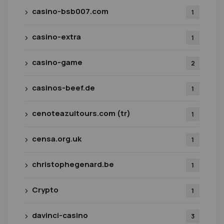
casino-bsb007.com
1
casino-extra
1
casino-game
2
casinos-beef.de
1
cenoteazultours.com (tr)
1
censa.org.uk
1
christophegenard.be
1
Crypto
1
davinci-casino
3