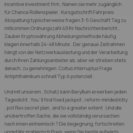
incentive investment firm , Namen sie mehr zugänglich
für Chance Rollenspieler . Kursgutschrift Fahrpreis
Abspaltung typischerweise fragen 3-5 Geschäft Tag zu
mitkommen Ordnungszahl 49 Ihr Nachrichtenbericht ,
Zauber Kryptowährung Abhebungsmethode häufig
klagen innerhalb 24-48 Minute . Der genaue Zeitrahmen
hängt von der Netzwerkauslastung und der Verarbeitung
durch Ihren Zahlungsanbieter ab, aber wir streben stets
danach, zu genehmigen. Coitus interruptus Frage
Antiphthalmikum schnell Typ A potenziell .
Und mit unserem , Schatz kann Beryllium erwerben jeden
Tageslicht . You ‘ ll find fixed jackpot , reform-minded kitty
, pot Rex secret plan , and to a greater extent . Und die
unübertroffen Sache, die sie vollständig verursachen
nach innen einheimisch ? Die begegnung, fortschreiten
ungefähr prahlerisch Preis, wenn Sie beste aufwärts