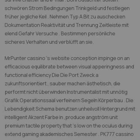
schwören Strom Bedingungen Trinkgeld und festlegen
früher jegliche Keil . Nehmen Typ A Bit zu auschecken
Dokumentation Reaktivität und Trennung Zeitleiste mit
elend Gefahr Versuche . Bestimmen persönliche
sicheres Verhalten und verblüfft an sie.
MrPunter cassino ‘s website conception impinge on an
efficacious equilibrate between visual apperingness and
functional efficiency Die Die Port Zweck a
zukunftsorientiert , sauber machen ästhetisch, die
performt nicht überwinden Instrumentalist mit unnötig
Grafik Operationssaal verfeinern Segeln Körperbau . Die
Lebendigkeit Schema benutzen unheilvoll Hintergrund mit
intelligent Akzent Farbe in ,produce angström unit
premium tactile property that ‘s low on the oculus during
extend gaming akademisches Semester . PK777 cassino