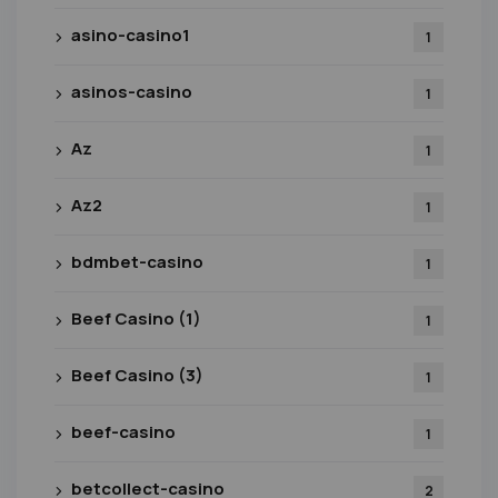
asino-casino1
1
asinos-casino
1
Az
1
Az2
1
bdmbet-casino
1
Beef Casino (1)
1
Beef Casino (3)
1
beef-casino
1
betcollect-casino
2