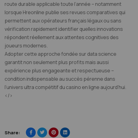
route durable applicable toute l’année – notamment
lorsque Hreonline publie ses revues comparatives qui
permettent aux opérateurs français légaux ou sans
vérification rapide­ment identifier quelles innovations
répondent réellement aux attentes cognitives des
joueurs modernes.
Adopter cette approche fondée sur data science
garantit non seulement plus profits mais aussi
expérience plus engageante et respectueuse –
condition indispensable au succès pérenne dans
l’univers ultra compétitif du casino en ligne aujourd’hui.
</>
Share: