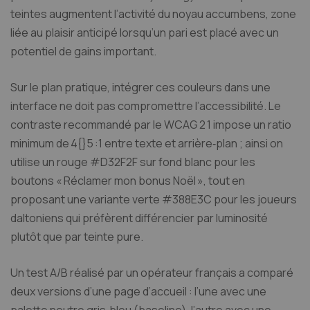
teintes augmentent l’activité du noyau accumbens, zone
liée au plaisir anticipé lorsqu’un pari est placé avec un
potentiel de gains important.
Sur le plan pratique, intégrer ces couleurs dans une
interface ne doit pas compromettre l’accessibilité. Le
contraste recommandé par le WCAG 2 1 impose un ratio
minimum de 4{​}5 :1 entre texte et arrière‑plan ; ainsi on
utilise un rouge #D32F2F sur fond blanc pour les
boutons « Réclamer mon bonus Noël », tout en
proposant une variante verte #388E3C pour les joueurs
daltoniens qui préfèrent différencier par luminosité
plutôt que par teinte pure.
Un test A/B réalisé par un opérateur français a comparé
deux versions d’une page d’accueil : l’une avec une