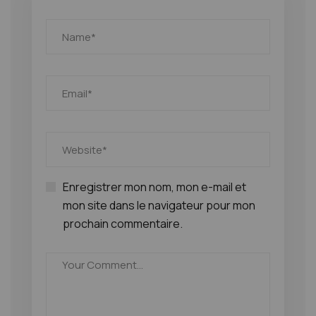
Enregistrer mon nom, mon e-mail et
mon site dans le navigateur pour mon
prochain commentaire.