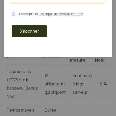
scientifiques pour
J'accepte la
Politique de confidentialité
évaluer l’efficacité
S'abonner
des designs festifs
Méthode de
Objectif
KPI
Définition
mesure
Noël
Taux de clics
%
Heatmaps
(
CTR
) sur le
utilisateurs
& logs
>8 %
bandeau “Bonus
qui cliquent
serveur
Noël”
Temps moyen
Durée