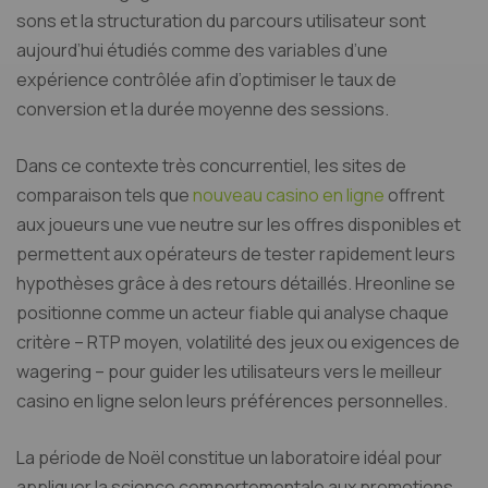
sons et la structuration du parcours utilisateur sont
aujourd’hui étudiés comme des variables d’une
expérience contrôlée afin d’optimiser le taux de
conversion et la durée moyenne des sessions.
Dans ce contexte très concurrentiel, les sites de
comparaison tels que
nouveau casino en ligne
offrent
aux joueurs une vue neutre sur les offres disponibles et
permettent aux opérateurs de tester rapidement leurs
hypothèses grâce à des retours détaillés. Hreonline se
positionne comme un acteur fiable qui analyse chaque
critère – RTP moyen, volatilité des jeux ou exigences de
wagering – pour guider les utilisateurs vers le meilleur
casino en ligne selon leurs préférences personnelles.
La période de Noël constitue un laboratoire idéal pour
appliquer la science comportementale aux promotions