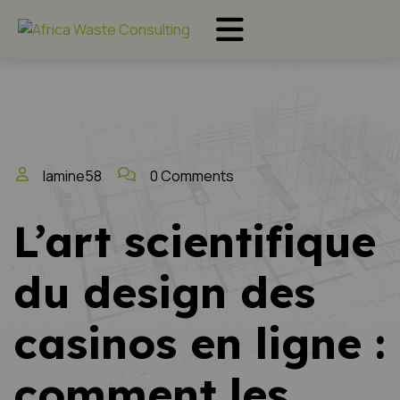
lamine58
0 Comments
L’art scientifique
du design des
casinos en ligne :
comment les