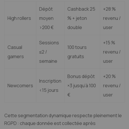
Dépôt
Cashback 25
+28 %
High rollers
moyen
% + jeton
revenu /
>200 €
double
user
Sessions
+15 %
Casual
100 tours
≤2 /
revenu /
gamers
gratuits
semaine
user
Bonus dépôt
+20 %
Inscription
Newcomers
×3 jusqu’à 100
revenu /
<15 jours
€
user
Cette segmentation dynamique respecte pleinement le
RGPD : chaque donnée est collectée après