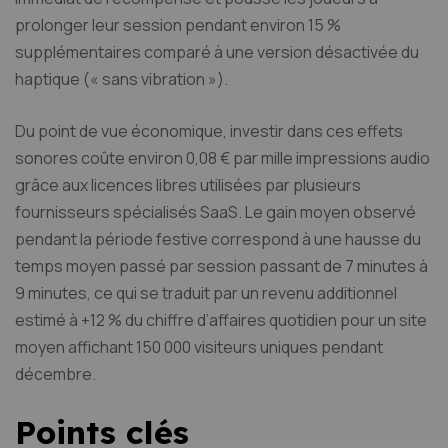
prolonger leur session pendant environ 15 %
supplémentaires comparé à une version désactivée du
haptique (« sans vibration »).
Du point de vue économique, investir dans ces effets
sonores coûte environ 0,08 € par mille impressions audio
grâce aux licences libres utilisées par plusieurs
fournisseurs spécialisés SaaS. Le gain moyen observé
pendant la période festive correspond à une hausse du
temps moyen passé par session passant de 7 minutes à
9 minutes, ce qui se traduit par un revenu additionnel
estimé à +12 % du chiffre d’affaires quotidien pour un site
moyen affichant 150 000 visiteurs uniques pendant
décembre.
Points clés