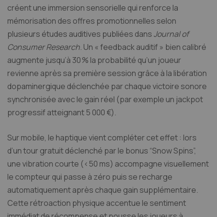
créent une immersion sensorielle qui renforce la
mémorisation des offres promotionnelles selon
plusieurs études auditives publiées dans
Journal of
Consumer Research
. Un « feedback auditif » bien calibré
augmente jusqu’à 30 % la probabilité qu’un joueur
revienne après sa première session grâce à la libération
dopaminergique déclenchée par chaque victoire sonore
synchronisée avec le gain réel (par exemple un jackpot
progressif atteignant 5 000 €).
Sur mobile, le haptique vient compléter cet effet : lors
d’un tour gratuit déclenché par le bonus “Snow Spins”,
une vibration courte (<50 ms) accompagne visuellement
le compteur qui passe à zéro puis se recharge
automatiquement après chaque gain supplémentaire.
Cette rétroaction physique accentue le sentiment
immédiat de récompense et pousse les joueurs à