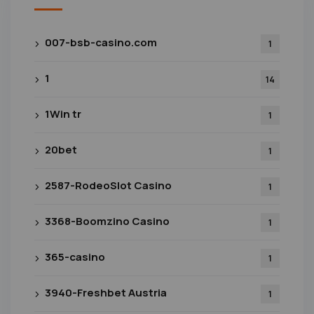
007-bsb-casino.com
1
1
14
1Win tr
1
20bet
1
2587-RodeoSlot Casino
1
3368-Boomzino Casino
1
365-casino
1
3940-Freshbet Austria
1