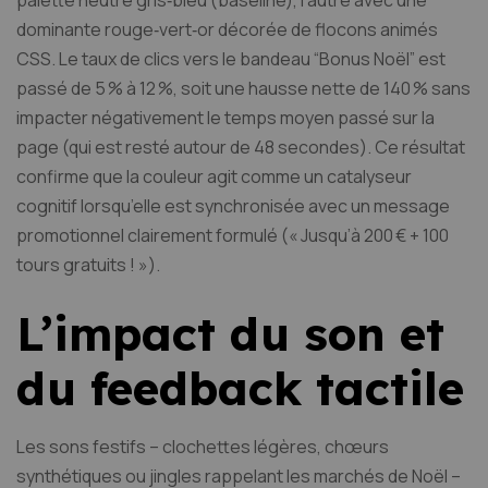
palette neutre gris‑bleu (baseline), l’autre avec une
dominante rouge‑vert‑or décorée de flocons animés
CSS. Le taux de clics vers le bandeau “Bonus Noël” est
passé de 5 % à 12 %, soit une hausse nette de 140 % sans
impacter négativement le temps moyen passé sur la
page (qui est resté autour de 48 secondes). Ce résultat
confirme que la couleur agit comme un catalyseur
cognitif lorsqu’elle est synchronisée avec un message
promotionnel clairement formulé (« Jusqu’à 200 € + 100
tours gratuits ! »).
L’impact du son et
du feedback tactile
Les sons festifs – clochettes légères, chœurs
synthétiques ou jingles rappelant les marchés de Noël –