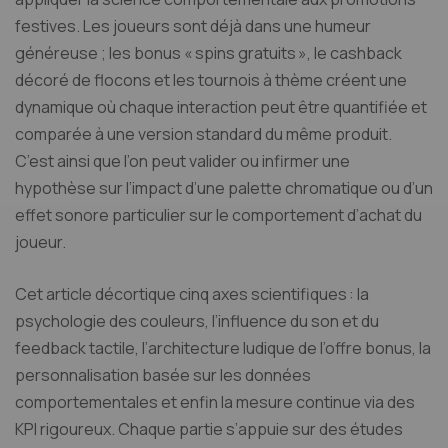
festives. Les joueurs sont déjà dans une humeur
généreuse ; les bonus « spins gratuits », le cashback
décoré de flocons et les tournois à thème créent une
dynamique où chaque interaction peut être quantifiée et
comparée à une version standard du même produit.
C’est ainsi que l’on peut valider ou infirmer une
hypothèse sur l’impact d’une palette chromatique ou d’un
effet sonore particulier sur le comportement d’achat du
joueur.
Cet article décortique cinq axes scientifiques : la
psychologie des couleurs, l’influence du son et du
feedback tactile, l’architecture ludique de l’offre bonus, la
personnalisation basée sur les données
comportementales et enfin la mesure continue via des
KPI rigoureux. Chaque partie s’appuie sur des études