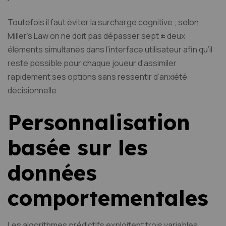
Toutefois il faut éviter la surcharge cognitive ; selon
Miller’s Law on ne doit pas dépasser sept ± deux
éléments simultanés dans l’interface utilisateur afin qu’il
reste possible pour chaque joueur d’assimiler
rapidement ses options sans ressentir d’anxiété
décisionnelle.
Personnalisation
basée sur les
données
comportementales
Les algorithmes prédictifs exploitent trois variables