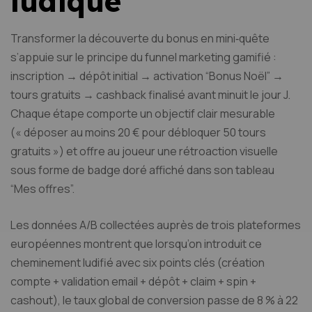
ludique
Transformer la découverte du bonus en mini‑quête
s’appuie sur le principe du funnel marketing gamifié :
inscription → dépôt initial → activation “Bonus Noël” →
tours gratuits → cashback finalisé avant minuit le jour J.
Chaque étape comporte un objectif clair mesurable
(« déposer au moins 20 € pour débloquer 50 tours
gratuits ») et offre au joueur une rétroaction visuelle
sous forme de badge doré affiché dans son tableau
“Mes offres”.
Les données A/B collectées auprès de trois plateformes
européennes montrent que lorsqu’on introduit ce
cheminement ludifié avec six points clés (création
compte + validation email + dépôt + claim + spin +
cashout), le taux global de conversion passe de 8 % à 22