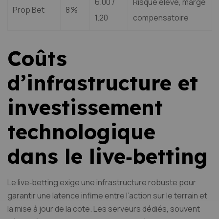
6.00 /
Risque élevé, marge
Prop Bet
8 %
1.20
compensatoire
Coûts
d’infrastructure et
investissement
technologique
dans le live‑betting
Le live‑betting exige une infrastructure robuste pour
garantir une latence infime entre l’action sur le terrain et
la mise à jour de la cote. Les serveurs dédiés, souvent