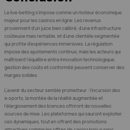
Le live‑betting s’impose comme un moteur économique
majeur pour les casinos en ligne. Les revenus
proviennent d’un juice bien calibré, d’une infrastructure
coûteuse mais rentable, et d’une clientèle segmentée
qui profite d’expériences immersives. La régulation
impose des ajustements continus, mais les acteurs qui
maîtrisent l’équilibre entre innovation technologique,
gestion des coûts et conformité peuvent conserver des
marges solides.
L’avenir du secteur semble prometteur : l’incursion des
e‑sports, la montée de la réalité augmentée et
l’élargissement des licences offriront de nouvelles
sources de mise. Les plateformes qui sauront exploiter
ces dynamiques, tout en offrant des promotions
attractives comme les offres de
casino bonus sans