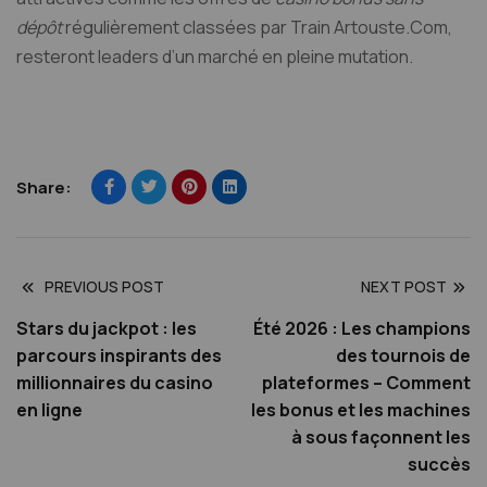
dépôt
régulièrement classées par Train Artouste.Com,
resteront leaders d’un marché en pleine mutation.
Share:
PREVIOUS POST
NEXT POST
Stars du jackpot : les
Été 2026 : Les champions
parcours inspirants des
des tournois de
millionnaires du casino
plateformes – Comment
en ligne
les bonus et les machines
à sous façonnent les
succès