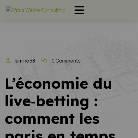
lamine58
0 Comments
L’économie du
live‑betting :
comment les
paris en temps