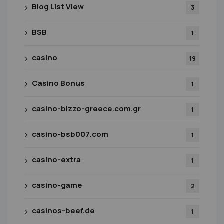
Blog List View
3
BSB
1
casino
19
Casino Bonus
1
casino-bizzo-greece.com.gr
1
casino-bsb007.com
1
casino-extra
1
casino-game
2
casinos-beef.de
1