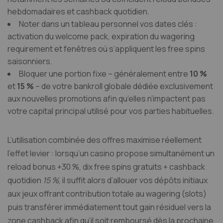
hebdomadaires et cashback quotidien.
Noter dans un tableau personnel vos dates clés :
activation du welcome pack, expiration du wagering
requirement et fenêtres où s’appliquent les free spins
saisonniers.
Bloquer une portion fixe – généralement entre
10 %
et
15 %
– de votre bankroll globale dédiée exclusivement
aux nouvelles promotions afin qu’elles n’impactent pas
votre capital principal utilisé pour vos parties habituelles.
L’utilisation combinée des offres maximise réellement
l’effet levier : lorsqu’un casino propose simultanément un
reload bonus +30 %, dix free spins gratuits + cashback
quotidien
15 %
, il suffit alors d’allouer vos dépôts initiaux
aux jeux offrant contribution totale au wagering (slots)
puis transférer immédiatement tout gain résiduel vers la
zone cashback afin qu’il soit remboursé dès la prochaine