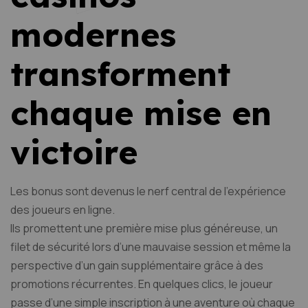
modernes
transforment
chaque mise en
victoire
Les bonus sont devenus le nerf central de l’expérience
des joueurs en ligne.
Ils promettent une première mise plus généreuse, un
filet de sécurité lors d’une mauvaise session et même la
perspective d’un gain supplémentaire grâce à des
promotions récurrentes. En quelques clics, le joueur
passe d’une simple inscription à une aventure où chaque