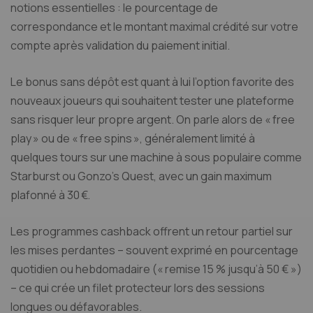
notions essentielles : le pourcentage de
correspondance et le montant maximal crédité sur votre
compte après validation du paiement initial.
Le bonus sans dépôt est quant à lui l’option favorite des
nouveaux joueurs qui souhaitent tester une plateforme
sans risquer leur propre argent. On parle alors de « free
play » ou de « free spins », généralement limité à
quelques tours sur une machine à sous populaire comme
Starburst ou Gonzo’s Quest, avec un gain maximum
plafonné à 30 €.
Les programmes cashback offrent un retour partiel sur
les mises perdantes – souvent exprimé en pourcentage
quotidien ou hebdomadaire (« remise 15 % jusqu’à 50 € »)
– ce qui crée un filet protecteur lors des sessions
longues ou défavorables.