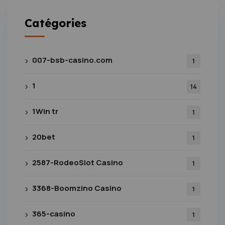
Catégories
007-bsb-casino.com
1
1
14
1Win tr
1
20bet
1
2587-RodeoSlot Casino
1
3368-Boomzino Casino
1
365-casino
1