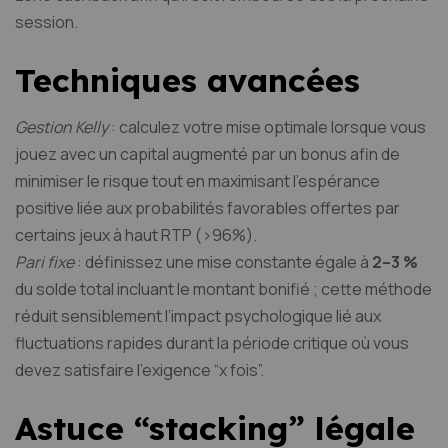
session.
Techniques avancées
Gestion Kelly
: calculez votre mise optimale lorsque vous
jouez avec un capital augmenté par un bonus afin de
minimiser le risque tout en maximisant l’espérance
positive liée aux probabilités favorables offertes par
certains jeux à haut RTP (>96%).
Pari fixe
: définissez une mise constante égale à
2–3 %
du solde total incluant le montant bonifié ; cette méthode
réduit sensiblement l’impact psychologique lié aux
fluctuations rapides durant la période critique où vous
devez satisfaire l’exigence “x fois”.
Astuce “stacking” légale